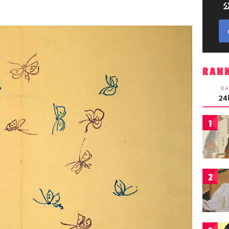
RAN
DA
2
1
2