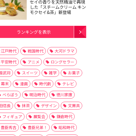
セイの香りを天然精油で再現
した「スチームクリーム キン
モクセイ&茶」新登場
ランキングを表示
江戸時代
戦国時代
大河ドラマ
平安時代
アニメ
ロングセラー
国武将
スイーツ
雑学
お菓子
幕末
漫画
時代劇
テレビ
べらぼう
明治時代
徳川家康
田信長
抹茶
デザイン
文房具
フィギュア
展覧会
鎌倉時代
豊臣秀吉
豊臣兄弟！
昭和時代