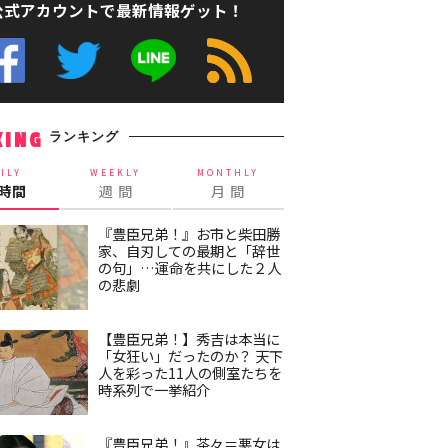
公式アカウントで最新情報ゲット！
ランキング
KING
ILY
WEEKLY
MONTHLY
4時間
週 間
月 間
『豊臣兄弟！』お市と柴田勝
家、自刃しての最期と「辞世
の句」…運命を共にした２人
の悲劇
【豊臣兄弟！】秀吉は本当に
「女狂い」だったのか？ 天下
人を彩った11人の側室たちを
時系列で一挙紹介
『豊臣兄弟！』茶々＝悪女は