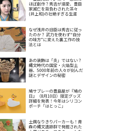
ほぼ創作？秀吉が溺愛、豊臣
家滅亡を背負わされた茶々
(井上和)の壮絶すぎる生涯
なぜ浅井の旧臣は秀吉に従っ
たのか？ 武力を使わず“自分
の味方”に変えた裏工作の技
法とは
あの装飾は「炎」ではない？
縄文時代の国宝・火焔型土
器、5000年前の人々が刻んだ
謎とデザインの秘密
鳩サブレーの豊島屋が『鳩の
日』（8月10日）限定グッズ
詳細を発表！今年はシリコン
ポーチ「はとっこ」
土偶なりきりパーカーも！青
森の縄文遺跡群で発掘された