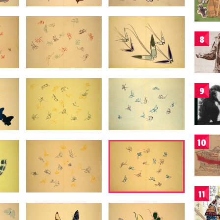
8
9
10
11