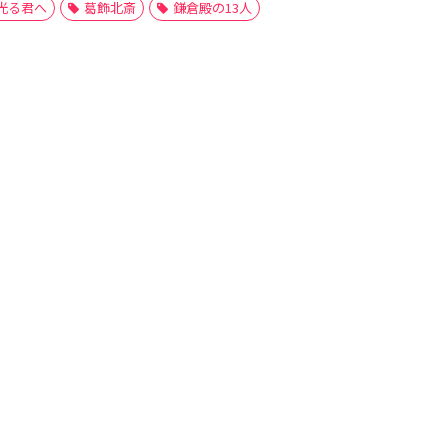
光る君へ
葛飾北斎
鎌倉殿の13人