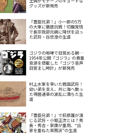
土偶がモチーフのキュートな
グッズが新発売
『豊臣兄弟！』小一郎の5万
の大軍に徹底抗戦！切腹覚悟
で長宗我部元親に降伏を迫っ
た武将・谷忠澄の生涯
ゴジラの咆哮で目覚める朝…
1954年公開『ゴジラ』の貴重
音源を搭載した「ゴジラ音声
目覚まし時計」が新発売
村上水軍を率いた戦国武将！
幼い弟を支え、共に海へ散っ
た得居通幸の波乱に満ちた生
涯
『豊臣兄弟！』で萩原護が演
じる武将・小堀正次とは？秀
長・秀吉・家康が重用、“出
家を重ねた実務派”の生涯