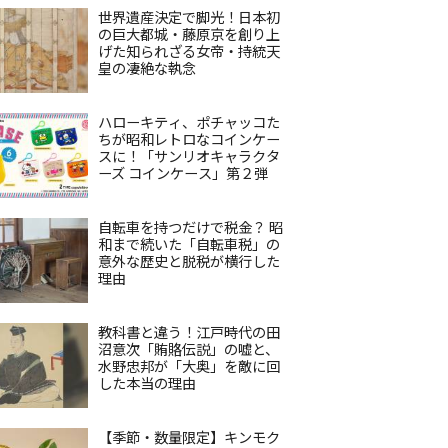
世界遺産決定で脚光！日本初
の巨大都城・藤原京を創り上
げた知られざる女帝・持統天
皇の凄絶な執念
ハローキティ、ポチャッコた
ちが昭和レトロなコインケー
スに！「サンリオキャラクタ
ーズ コインケース」第２弾
自転車を持つだけで税金？ 昭
和まで続いた「自転車税」の
意外な歴史と脱税が横行した
理由
教科書と違う！江戸時代の田
沼意次「賄賂伝説」の嘘と、
水野忠邦が「大奥」を敵に回
した本当の理由
【季節・数量限定】キンモク