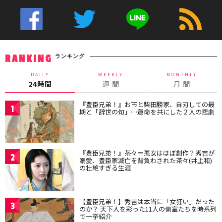
ランキング
RANKING
DAILY
WEEKLY
MONTHLY
24時間
週 間
月 間
『豊臣兄弟！』お市と柴田勝家、自刃しての最
1
期と「辞世の句」…運命を共にした２人の悲劇
『豊臣兄弟！』茶々＝悪女はほぼ創作？秀吉が
2
溺愛、豊臣家滅亡を背負わされた茶々(井上和)
の壮絶すぎる生涯
【豊臣兄弟！】秀吉は本当に「女狂い」だった
3
のか？ 天下人を彩った11人の側室たちを時系列
で一挙紹介