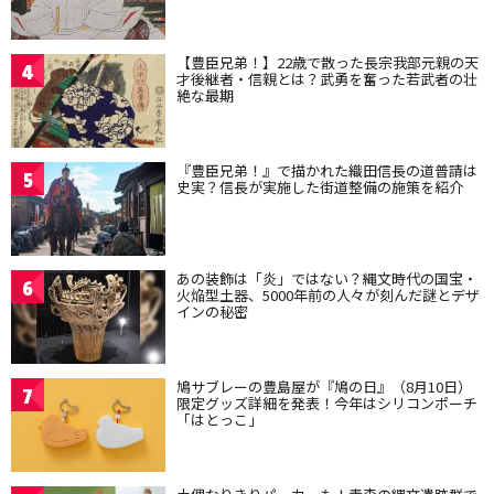
【豊臣兄弟！】22歳で散った長宗我部元親の天
4
才後継者・信親とは？武勇を奮った若武者の壮
絶な最期
『豊臣兄弟！』で描かれた織田信長の道普請は
5
史実？信長が実施した街道整備の施策を紹介
あの装飾は「炎」ではない？縄文時代の国宝・
6
火焔型土器、5000年前の人々が刻んだ謎とデザ
インの秘密
鳩サブレーの豊島屋が『鳩の日』（8月10日）
7
限定グッズ詳細を発表！今年はシリコンポーチ
「はとっこ」