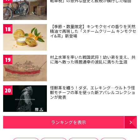
転車税」の意外な歴史と脱税が横行した理由
【季節・数量限定】キンモクセイの香りを天然
18
精油で再現した「スチームクリーム キンモクセ
イ&茶」新登場
村上水軍を率いた戦国武将！幼い弟を支え、共
19
に海へ散った得居通幸の波乱に満ちた生涯
怪獣革を纏う！ダダ、エレキング…ウルトラ怪
20
獣モチーフの革を使った新アパレルコレクショ
ンが発表
ランキングを表示