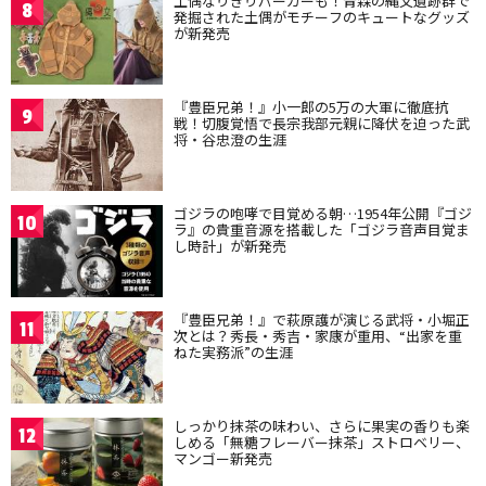
土偶なりきりパーカーも！青森の縄文遺跡群で
8
発掘された土偶がモチーフのキュートなグッズ
が新発売
『豊臣兄弟！』小一郎の5万の大軍に徹底抗
9
戦！切腹覚悟で長宗我部元親に降伏を迫った武
将・谷忠澄の生涯
ゴジラの咆哮で目覚める朝…1954年公開『ゴジ
10
ラ』の貴重音源を搭載した「ゴジラ音声目覚ま
し時計」が新発売
『豊臣兄弟！』で萩原護が演じる武将・小堀正
11
次とは？秀長・秀吉・家康が重用、“出家を重
ねた実務派”の生涯
しっかり抹茶の味わい、さらに果実の香りも楽
12
しめる「無糖フレーバー抹茶」ストロベリー、
マンゴー新発売