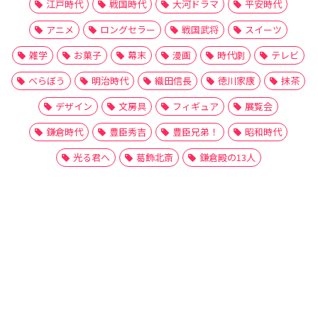
江戸時代
戦国時代
大河ドラマ
平安時代
アニメ
ロングセラー
戦国武将
スイーツ
雑学
お菓子
幕末
漫画
時代劇
テレビ
べらぼう
明治時代
織田信長
徳川家康
抹茶
デザイン
文房具
フィギュア
展覧会
鎌倉時代
豊臣秀吉
豊臣兄弟！
昭和時代
光る君へ
葛飾北斎
鎌倉殿の13人