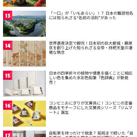
「一口」が「いもあらい」！？ 日本の難読地名
13
には知られざる“名前の法則”があった
世界遺産決定で脚光！日本初の巨大都城・藤原
14
京を創り上げた知られざる女帝・持統天皇の凄
絶な執念
日本の四季折々の植物や情景を描くことに相応
15
しい色を集めた水彩色鉛筆『色辞典』が新発
売！
コンビニおにぎりが文房具に！コンビニの定番
16
商品をモチーフにした文房具シリーズ『ジムマ
ート』誕生
自転車を持つだけで税金？ 昭和まで続いた「自
17