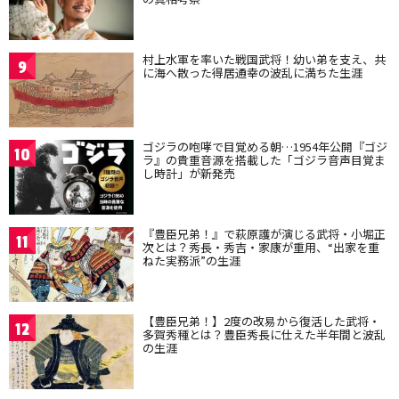
村上水軍を率いた戦国武将！幼い弟を支え、共
9
に海へ散った得居通幸の波乱に満ちた生涯
ゴジラの咆哮で目覚める朝…1954年公開『ゴジ
10
ラ』の貴重音源を搭載した「ゴジラ音声目覚ま
し時計」が新発売
『豊臣兄弟！』で萩原護が演じる武将・小堀正
11
次とは？秀長・秀吉・家康が重用、“出家を重
ねた実務派”の生涯
【豊臣兄弟！】2度の改易から復活した武将・
12
多賀秀種とは？豊臣秀長に仕えた半年間と波乱
の生涯