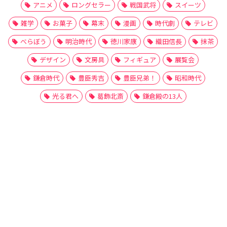
アニメ
ロングセラー
戦国武将
スイーツ
雑学
お菓子
幕末
漫画
時代劇
テレビ
べらぼう
明治時代
徳川家康
織田信長
抹茶
デザイン
文房具
フィギュア
展覧会
鎌倉時代
豊臣秀吉
豊臣兄弟！
昭和時代
光る君へ
葛飾北斎
鎌倉殿の13人