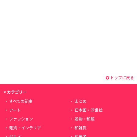
トップに戻る
カテゴリー
すべての記事
まとめ
アート
日本画・浮世絵
ファッション
着物・和服
雑貨・インテリア
和雑貨
グルメ
和菓子