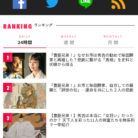
ランキング
RANKING
DAILY
WEEKLY
MONTHLY
24時間
週 間
月 間
『豊臣兄弟！』なぜお市は秀吉の勧めで柴田勝
1
家と再婚した？悲劇に繋がる「真相」を史料と
伏線から探る
『豊臣兄弟！』お市と柴田勝家、自刃しての最
2
期と「辞世の句」…運命を共にした２人の悲劇
【豊臣兄弟！】秀吉は本当に「女狂い」だった
3
のか？ 天下人を彩った11人の側室たちを時系列
で一挙紹介