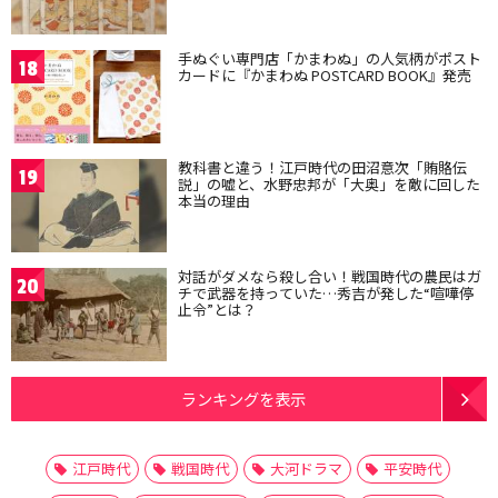
手ぬぐい専門店「かまわぬ」の人気柄がポスト
18
カードに『かまわぬ POSTCARD BOOK』発売
教科書と違う！江戸時代の田沼意次「賄賂伝
19
説」の嘘と、水野忠邦が「大奥」を敵に回した
本当の理由
対話がダメなら殺し合い！戦国時代の農民はガ
20
チで武器を持っていた…秀吉が発した“喧嘩停
止令”とは？
ランキングを表示
江戸時代
戦国時代
大河ドラマ
平安時代