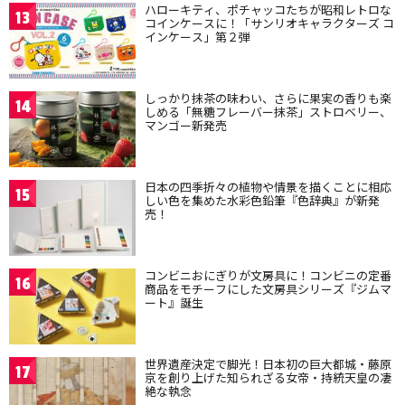
ハローキティ、ポチャッコたちが昭和レトロな
13
コインケースに！「サンリオキャラクターズ コ
インケース」第２弾
しっかり抹茶の味わい、さらに果実の香りも楽
14
しめる「無糖フレーバー抹茶」ストロベリー、
マンゴー新発売
日本の四季折々の植物や情景を描くことに相応
15
しい色を集めた水彩色鉛筆『色辞典』が新発
売！
コンビニおにぎりが文房具に！コンビニの定番
16
商品をモチーフにした文房具シリーズ『ジムマ
ート』誕生
世界遺産決定で脚光！日本初の巨大都城・藤原
17
京を創り上げた知られざる女帝・持統天皇の凄
絶な執念