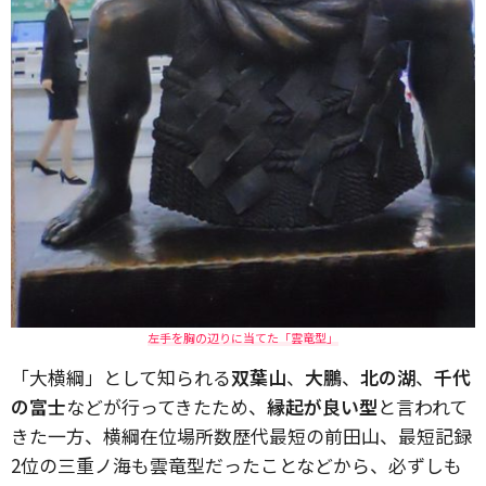
左手を胸の辺りに当てた「雲竜型」
「大横綱」として知られる
双葉山
、
大鵬
、
北の湖
、
千代
の富士
などが行ってきたため、
縁起が良い型
と言われて
きた一方、横綱在位場所数歴代最短の前田山、最短記録
2位の三重ノ海も雲竜型だったことなどから、必ずしも