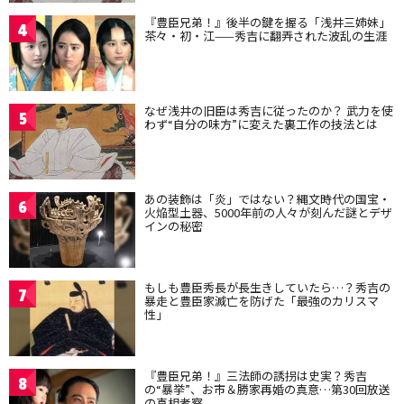
『豊臣兄弟！』後半の鍵を握る「浅井三姉妹」
4
茶々・初・江——秀吉に翻弄された波乱の生涯
なぜ浅井の旧臣は秀吉に従ったのか？ 武力を使
5
わず“自分の味方”に変えた裏工作の技法とは
あの装飾は「炎」ではない？縄文時代の国宝・
6
火焔型土器、5000年前の人々が刻んだ謎とデザ
インの秘密
もしも豊臣秀長が長生きしていたら…？秀吉の
7
暴走と豊臣家滅亡を防げた「最強のカリスマ
性」
『豊臣兄弟！』三法師の誘拐は史実？秀吉
8
の“暴挙”、お市＆勝家再婚の真意…第30回放送
の真相考察