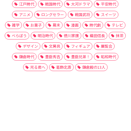
江戸時代
戦国時代
大河ドラマ
平安時代
アニメ
ロングセラー
戦国武将
スイーツ
雑学
お菓子
幕末
漫画
時代劇
テレビ
べらぼう
明治時代
徳川家康
織田信長
抹茶
デザイン
文房具
フィギュア
展覧会
鎌倉時代
豊臣秀吉
豊臣兄弟！
昭和時代
光る君へ
葛飾北斎
鎌倉殿の13人