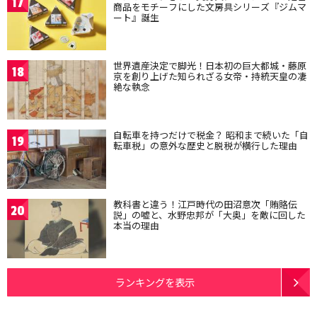
17
商品をモチーフにした文房具シリーズ『ジムマ
ート』誕生
世界遺産決定で脚光！日本初の巨大都城・藤原
18
京を創り上げた知られざる女帝・持統天皇の凄
絶な執念
自転車を持つだけで税金？ 昭和まで続いた「自
19
転車税」の意外な歴史と脱税が横行した理由
教科書と違う！江戸時代の田沼意次「賄賂伝
20
説」の嘘と、水野忠邦が「大奥」を敵に回した
本当の理由
ランキングを表示