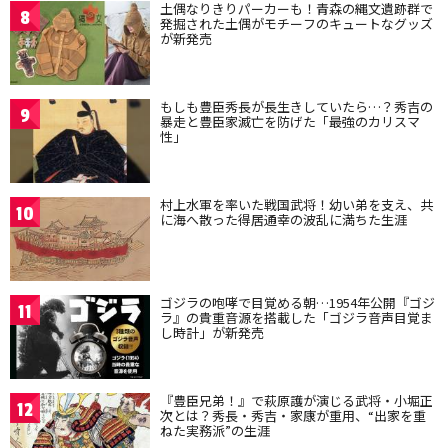
土偶なりきりパーカーも！青森の縄文遺跡群で
8
発掘された土偶がモチーフのキュートなグッズ
が新発売
もしも豊臣秀長が長生きしていたら…？秀吉の
9
暴走と豊臣家滅亡を防げた「最強のカリスマ
性」
村上水軍を率いた戦国武将！幼い弟を支え、共
10
に海へ散った得居通幸の波乱に満ちた生涯
ゴジラの咆哮で目覚める朝…1954年公開『ゴジ
11
ラ』の貴重音源を搭載した「ゴジラ音声目覚ま
し時計」が新発売
『豊臣兄弟！』で萩原護が演じる武将・小堀正
12
次とは？秀長・秀吉・家康が重用、“出家を重
ねた実務派”の生涯