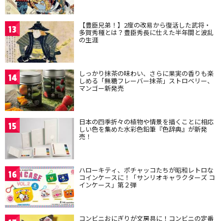
【豊臣兄弟！】2度の改易から復活した武将・
13
多賀秀種とは？豊臣秀長に仕えた半年間と波乱
の生涯
しっかり抹茶の味わい、さらに果実の香りも楽
14
しめる「無糖フレーバー抹茶」ストロベリー、
マンゴー新発売
日本の四季折々の植物や情景を描くことに相応
15
しい色を集めた水彩色鉛筆『色辞典』が新発
売！
ハローキティ、ポチャッコたちが昭和レトロな
16
コインケースに！「サンリオキャラクターズ コ
インケース」第２弾
コンビニおにぎりが文房具に！コンビニの定番