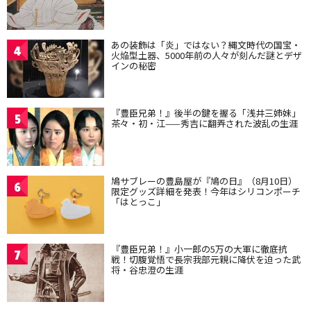
あの装飾は「炎」ではない？縄文時代の国宝・
4
火焔型土器、5000年前の人々が刻んだ謎とデザ
インの秘密
『豊臣兄弟！』後半の鍵を握る「浅井三姉妹」
5
茶々・初・江——秀吉に翻弄された波乱の生涯
鳩サブレーの豊島屋が『鳩の日』（8月10日）
6
限定グッズ詳細を発表！今年はシリコンポーチ
「はとっこ」
『豊臣兄弟！』小一郎の5万の大軍に徹底抗
7
戦！切腹覚悟で長宗我部元親に降伏を迫った武
将・谷忠澄の生涯