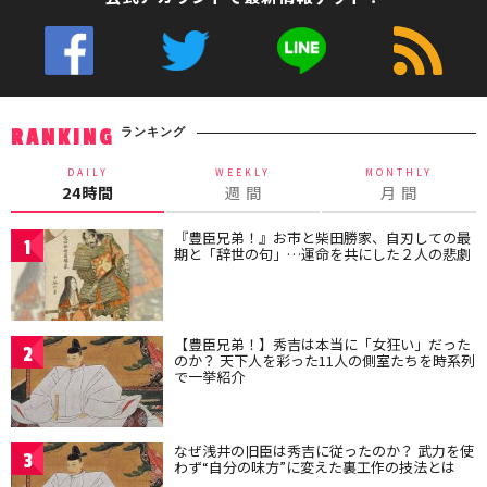
ランキング
RANKING
DAILY
WEEKLY
MONTHLY
24時間
週 間
月 間
『豊臣兄弟！』お市と柴田勝家、自刃しての最
1
期と「辞世の句」…運命を共にした２人の悲劇
【豊臣兄弟！】秀吉は本当に「女狂い」だった
2
のか？ 天下人を彩った11人の側室たちを時系列
で一挙紹介
なぜ浅井の旧臣は秀吉に従ったのか？ 武力を使
3
わず“自分の味方”に変えた裏工作の技法とは