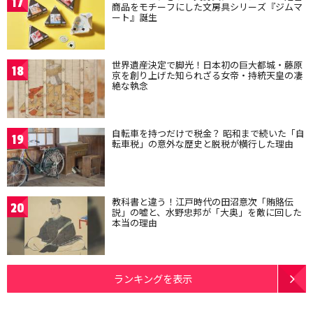
17
商品をモチーフにした文房具シリーズ『ジムマ
ート』誕生
世界遺産決定で脚光！日本初の巨大都城・藤原
18
京を創り上げた知られざる女帝・持統天皇の凄
絶な執念
自転車を持つだけで税金？ 昭和まで続いた「自
19
転車税」の意外な歴史と脱税が横行した理由
教科書と違う！江戸時代の田沼意次「賄賂伝
20
説」の嘘と、水野忠邦が「大奥」を敵に回した
本当の理由
ランキングを表示