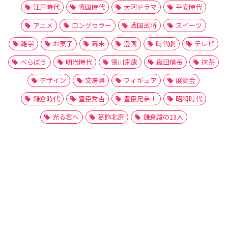
江戸時代
戦国時代
大河ドラマ
平安時代
アニメ
ロングセラー
戦国武将
スイーツ
雑学
お菓子
幕末
漫画
時代劇
テレビ
べらぼう
明治時代
徳川家康
織田信長
抹茶
デザイン
文房具
フィギュア
展覧会
鎌倉時代
豊臣秀吉
豊臣兄弟！
昭和時代
光る君へ
葛飾北斎
鎌倉殿の13人