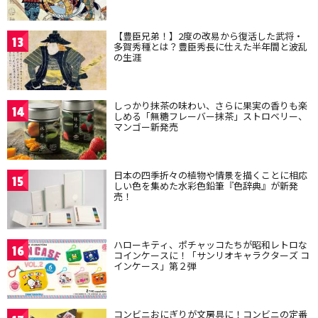
【豊臣兄弟！】2度の改易から復活した武将・
13
多賀秀種とは？豊臣秀長に仕えた半年間と波乱
の生涯
しっかり抹茶の味わい、さらに果実の香りも楽
14
しめる「無糖フレーバー抹茶」ストロベリー、
マンゴー新発売
日本の四季折々の植物や情景を描くことに相応
15
しい色を集めた水彩色鉛筆『色辞典』が新発
売！
ハローキティ、ポチャッコたちが昭和レトロな
16
コインケースに！「サンリオキャラクターズ コ
インケース」第２弾
コンビニおにぎりが文房具に！コンビニの定番