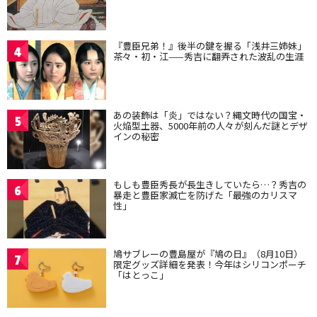
『豊臣兄弟！』後半の鍵を握る「浅井三姉妹」
4
茶々・初・江——秀吉に翻弄された波乱の生涯
あの装飾は「炎」ではない？縄文時代の国宝・
5
火焔型土器、5000年前の人々が刻んだ謎とデザ
インの秘密
もしも豊臣秀長が長生きしていたら…？秀吉の
6
暴走と豊臣家滅亡を防げた「最強のカリスマ
性」
鳩サブレーの豊島屋が『鳩の日』（8月10日）
7
限定グッズ詳細を発表！今年はシリコンポーチ
「はとっこ」