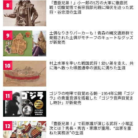
『豊臣兄弟！』小一郎の5万の大軍に徹底抗
8
戦！切腹覚悟で長宗我部元親に降伏を迫った武
将・谷忠澄の生涯
土偶なりきりパーカーも！青森の縄文遺跡群で
9
発掘された土偶がモチーフのキュートなグッズ
が新発売
村上水軍を率いた戦国武将！幼い弟を支え、共
10
に海へ散った得居通幸の波乱に満ちた生涯
ゴジラの咆哮で目覚める朝…1954年公開『ゴジ
11
ラ』の貴重音源を搭載した「ゴジラ音声目覚ま
し時計」が新発売
『豊臣兄弟！』で萩原護が演じる武将・小堀正
12
次とは？秀長・秀吉・家康が重用、“出家を重
ねた実務派”の生涯