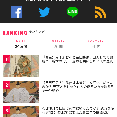
ランキング
RANKING
DAILY
WEEKLY
MONTHLY
24時間
週 間
月 間
『豊臣兄弟！』お市と柴田勝家、自刃しての最
1
期と「辞世の句」…運命を共にした２人の悲劇
【豊臣兄弟！】秀吉は本当に「女狂い」だった
2
のか？ 天下人を彩った11人の側室たちを時系列
で一挙紹介
なぜ浅井の旧臣は秀吉に従ったのか？ 武力を使
3
わず“自分の味方”に変えた裏工作の技法とは