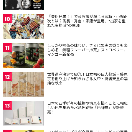
『豊臣兄弟！』で萩原護が演じる武将・小堀正
10
次とは？秀長・秀吉・家康が重用、“出家を重
ねた実務派”の生涯
しっかり抹茶の味わい、さらに果実の香りも楽
11
しめる「無糖フレーバー抹茶」ストロベリー、
マンゴー新発売
世界遺産決定で脚光！日本初の巨大都城・藤原
12
京を創り上げた知られざる女帝・持統天皇の凄
絶な執念
日本の四季折々の植物や情景を描くことに相応
13
しい色を集めた水彩色鉛筆『色辞典』が新発
売！
コンビニおにぎりが文房具に！コンビニの定番