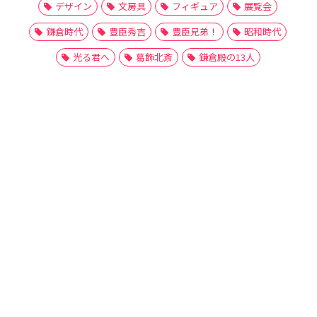
デザイン
文房具
フィギュア
展覧会
鎌倉時代
豊臣秀吉
豊臣兄弟！
昭和時代
光る君へ
葛飾北斎
鎌倉殿の13人