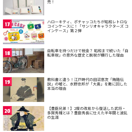
売！
ハローキティ、ポチャッコたちが昭和レトロな
17
コインケースに！「サンリオキャラクターズ コ
インケース」第２弾
自転車を持つだけで税金？ 昭和まで続いた「自
18
転車税」の意外な歴史と脱税が横行した理由
教科書と違う！江戸時代の田沼意次「賄賂伝
19
説」の嘘と、水野忠邦が「大奥」を敵に回した
本当の理由
【豊臣兄弟！】2度の改易から復活した武将・
20
多賀秀種とは？豊臣秀長に仕えた半年間と波乱
の生涯