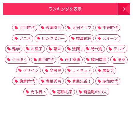
ランキングを表示
江戸時代
戦国時代
大河ドラマ
平安時代
アニメ
ロングセラー
戦国武将
スイーツ
雑学
お菓子
幕末
漫画
時代劇
テレビ
べらぼう
明治時代
徳川家康
織田信長
抹茶
デザイン
文房具
フィギュア
展覧会
鎌倉時代
豊臣秀吉
豊臣兄弟！
昭和時代
光る君へ
葛飾北斎
鎌倉殿の13人