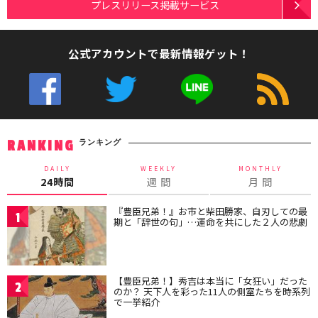
プレスリリース掲載サービス
公式アカウントで最新情報ゲット！
ランキング
RANKING
DAILY
WEEKLY
MONTHLY
24時間
週 間
月 間
『豊臣兄弟！』お市と柴田勝家、自刃しての最
1
期と「辞世の句」…運命を共にした２人の悲劇
【豊臣兄弟！】秀吉は本当に「女狂い」だった
2
のか？ 天下人を彩った11人の側室たちを時系列
で一挙紹介