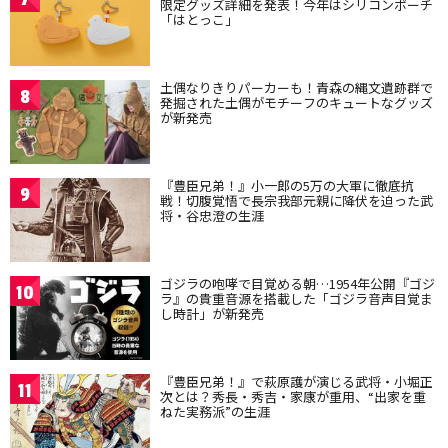
限定グッズ詳細を発表！今年はシリコンポーチ
「はとっこ」
土偶なりきりパーカーも！青森の縄文遺跡群で
8
発掘された土偶がモチーフのキュートなグッズ
が新発売
『豊臣兄弟！』小一郎の5万の大軍に徹底抗
9
戦！切腹覚悟で長宗我部元親に降伏を迫った武
将・谷忠澄の生涯
ゴジラの咆哮で目覚める朝…1954年公開『ゴジ
10
ラ』の貴重音源を搭載した「ゴジラ音声目覚ま
し時計」が新発売
『豊臣兄弟！』で萩原護が演じる武将・小堀正
11
次とは？秀長・秀吉・家康が重用、“出家を重
ねた実務派”の生涯