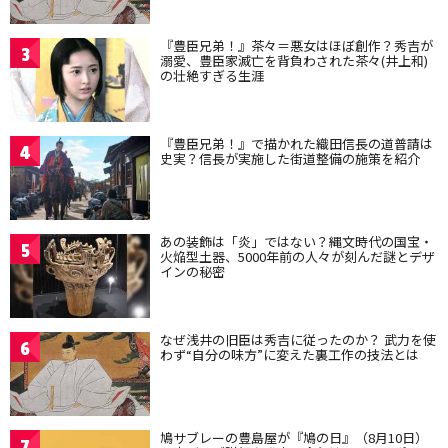
『豊臣兄弟！』茶々＝悪女はほぼ創作？秀吉が
3
溺愛、豊臣家滅亡を背負わされた茶々(井上和)
の壮絶すぎる生涯
『豊臣兄弟！』で描かれた織田信長の道普請は
4
史実？信長が実施した街道整備の施策を紹介
あの装飾は「炎」ではない？縄文時代の国宝・
5
火焔型土器、5000年前の人々が刻んだ謎とデザ
インの秘密
なぜ浅井の旧臣は秀吉に従ったのか？ 武力を使
6
わず“自分の味方”に変えた裏工作の技法とは
鳩サブレーの豊島屋が『鳩の日』（8月10日）
7