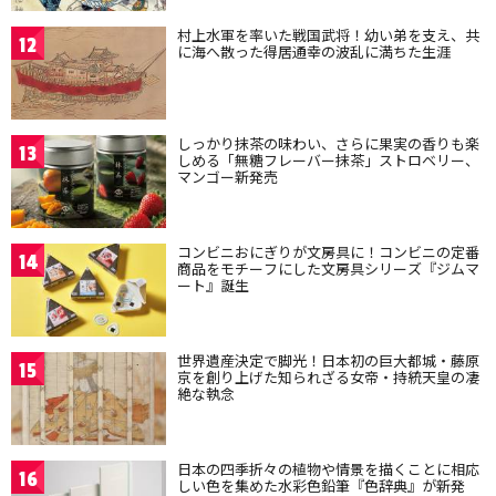
村上水軍を率いた戦国武将！幼い弟を支え、共
12
に海へ散った得居通幸の波乱に満ちた生涯
しっかり抹茶の味わい、さらに果実の香りも楽
13
しめる「無糖フレーバー抹茶」ストロベリー、
マンゴー新発売
コンビニおにぎりが文房具に！コンビニの定番
14
商品をモチーフにした文房具シリーズ『ジムマ
ート』誕生
世界遺産決定で脚光！日本初の巨大都城・藤原
15
京を創り上げた知られざる女帝・持統天皇の凄
絶な執念
日本の四季折々の植物や情景を描くことに相応
16
しい色を集めた水彩色鉛筆『色辞典』が新発