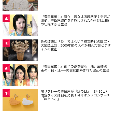
『豊臣兄弟！』茶々＝悪女はほぼ創作？秀吉が
4
溺愛、豊臣家滅亡を背負わされた茶々(井上和)
の壮絶すぎる生涯
あの装飾は「炎」ではない？縄文時代の国宝・
5
火焔型土器、5000年前の人々が刻んだ謎とデザ
インの秘密
『豊臣兄弟！』後半の鍵を握る「浅井三姉妹」
6
茶々・初・江——秀吉に翻弄された波乱の生涯
鳩サブレーの豊島屋が『鳩の日』（8月10日）
7
限定グッズ詳細を発表！今年はシリコンポーチ
「はとっこ」