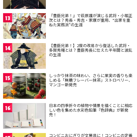
『豊臣兄弟！』で萩原護が演じる武将・小堀正
13
次とは？秀長・秀吉・家康が重用、“出家を重
ねた実務派”の生涯
【豊臣兄弟！】2度の改易から復活した武将・
14
多賀秀種とは？豊臣秀長に仕えた半年間と波乱
の生涯
しっかり抹茶の味わい、さらに果実の香りも楽
15
しめる「無糖フレーバー抹茶」ストロベリー、
マンゴー新発売
日本の四季折々の植物や情景を描くことに相応
16
しい色を集めた水彩色鉛筆『色辞典』が新発
売！
コンビニおにぎりが文房具に！コンビニの定番