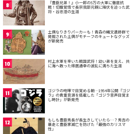
『豊臣兄弟！』小一郎の5万の大軍に徹底抗
8
戦！切腹覚悟で長宗我部元親に降伏を迫った武
将・谷忠澄の生涯
土偶なりきりパーカーも！青森の縄文遺跡群で
9
発掘された土偶がモチーフのキュートなグッズ
が新発売
村上水軍を率いた戦国武将！幼い弟を支え、共
10
に海へ散った得居通幸の波乱に満ちた生涯
ゴジラの咆哮で目覚める朝…1954年公開『ゴジ
11
ラ』の貴重音源を搭載した「ゴジラ音声目覚ま
し時計」が新発売
もしも豊臣秀長が長生きしていたら…？秀吉の
12
暴走と豊臣家滅亡を防げた「最強のカリスマ
性」