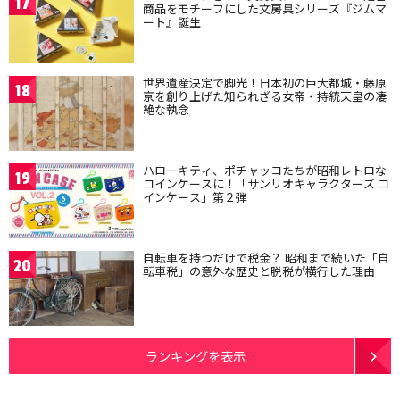
17
商品をモチーフにした文房具シリーズ『ジムマ
ート』誕生
世界遺産決定で脚光！日本初の巨大都城・藤原
18
京を創り上げた知られざる女帝・持統天皇の凄
絶な執念
ハローキティ、ポチャッコたちが昭和レトロな
19
コインケースに！「サンリオキャラクターズ コ
インケース」第２弾
自転車を持つだけで税金？ 昭和まで続いた「自
20
転車税」の意外な歴史と脱税が横行した理由
ランキングを表示