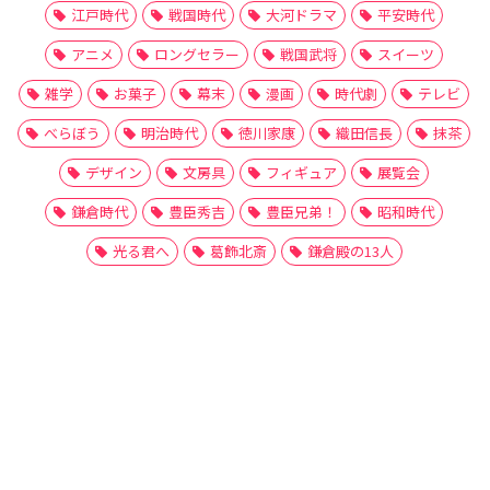
江戸時代
戦国時代
大河ドラマ
平安時代
アニメ
ロングセラー
戦国武将
スイーツ
雑学
お菓子
幕末
漫画
時代劇
テレビ
べらぼう
明治時代
徳川家康
織田信長
抹茶
デザイン
文房具
フィギュア
展覧会
鎌倉時代
豊臣秀吉
豊臣兄弟！
昭和時代
光る君へ
葛飾北斎
鎌倉殿の13人