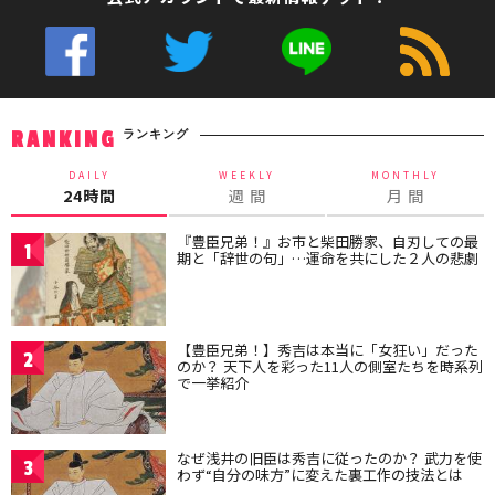
ランキング
RANKING
DAILY
WEEKLY
MONTHLY
24時間
週 間
月 間
『豊臣兄弟！』お市と柴田勝家、自刃しての最
1
期と「辞世の句」…運命を共にした２人の悲劇
【豊臣兄弟！】秀吉は本当に「女狂い」だった
2
のか？ 天下人を彩った11人の側室たちを時系列
で一挙紹介
なぜ浅井の旧臣は秀吉に従ったのか？ 武力を使
3
わず“自分の味方”に変えた裏工作の技法とは