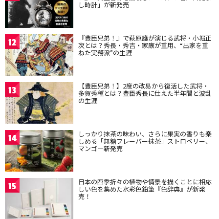
し時計」が新発売
『豊臣兄弟！』で萩原護が演じる武将・小堀正
12
次とは？秀長・秀吉・家康が重用、“出家を重
ねた実務派”の生涯
【豊臣兄弟！】2度の改易から復活した武将・
13
多賀秀種とは？豊臣秀長に仕えた半年間と波乱
の生涯
しっかり抹茶の味わい、さらに果実の香りも楽
14
しめる「無糖フレーバー抹茶」ストロベリー、
マンゴー新発売
日本の四季折々の植物や情景を描くことに相応
15
しい色を集めた水彩色鉛筆『色辞典』が新発
売！