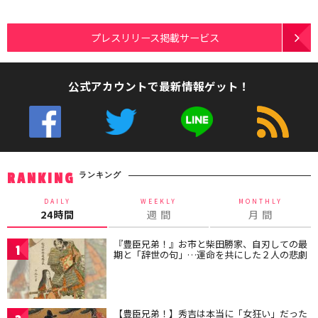
プレスリリース掲載サービス
公式アカウントで最新情報ゲット！
ランキング
RANKING
DAILY
WEEKLY
MONTHLY
24時間
週 間
月 間
『豊臣兄弟！』お市と柴田勝家、自刃しての最
1
期と「辞世の句」…運命を共にした２人の悲劇
【豊臣兄弟！】秀吉は本当に「女狂い」だった