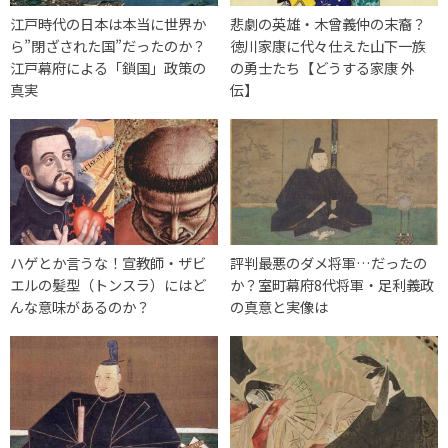
江戸時代の日本は本当に世界か
悲劇の英雄・木曾義仲の末裔？
ら”閉ざされた国”だったのか？
徳川家康に代々仕えた山下一族
江戸幕府による「鎖国」政策の
の勇士たち【どうする家康 外
真実
伝】
ハゲとか言うな！宣教師・ザビ
評判最悪のダメ将軍…だったの
エルの髪型（トンスラ）にはど
か？室町幕府8代将軍・足利義政
んな意味があるのか？
の真意と実像は