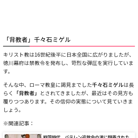
「背教者」千々石ミゲル
キリスト教は16世紀後半に日本全国に広がりましたが、
徳川幕府は禁教令を発布し、苛烈な弾圧を実行していま
す。
そんな中、ローマ教皇に謁見までした
千々石ミゲル
は長
らく
「背教者」
とされてきましたが、最近はその見方も
覆りつつあります。その信仰の実態について見ていきま
しょう。
※関連記事：
戦国時代、バテレン追放令の波に翻弄された