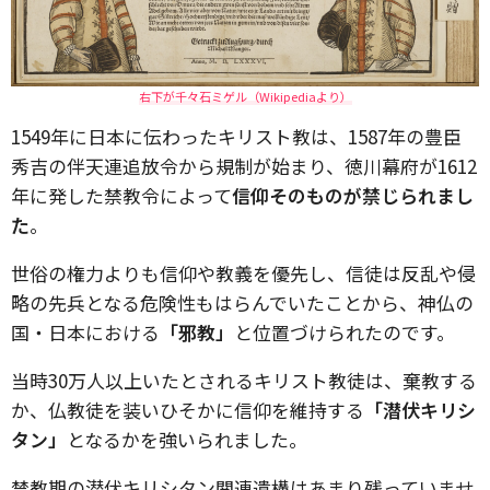
右下が千々石ミゲル（Wikipediaより）
1549年に日本に伝わったキリスト教は、1587年の豊臣
秀吉の伴天連追放令から規制が始まり、徳川幕府が1612
年に発した禁教令によって
信仰そのものが禁じられまし
た
。
世俗の権力よりも信仰や教義を優先し、信徒は反乱や侵
略の先兵となる危険性もはらんでいたことから、神仏の
国・日本における
「邪教」
と位置づけられたのです。
当時30万人以上いたとされるキリスト教徒は、棄教する
か、仏教徒を装いひそかに信仰を維持する
「潜伏キリシ
タン」
となるかを強いられました。
禁教期の潜伏キリシタン関連遺構はあまり残っていませ