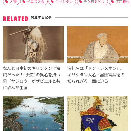
人物
イエズス会
キリシタン
千々石ミゲル
江戸時代
関連する記事
RELATED
なんと日本初のキリシタンは海
洗礼名は「ドン・シメオン」。
賊だった！”天使”の異名を持つ
キリシタン大名・黒田官兵衛の
男「ヤジロウ」がザビエルと共
知られざる一面に迫る
に歩んだ生涯