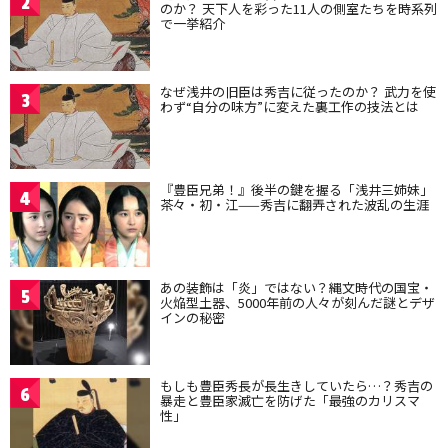
2
のか？ 天下人を彩った11人の側室たちを時系列
で一挙紹介
なぜ浅井の旧臣は秀吉に従ったのか？ 武力を使
3
わず“自分の味方”に変えた裏工作の技法とは
『豊臣兄弟！』後半の鍵を握る「浅井三姉妹」
4
茶々・初・江——秀吉に翻弄された波乱の生涯
あの装飾は「炎」ではない？縄文時代の国宝・
5
火焔型土器、5000年前の人々が刻んだ謎とデザ
インの秘密
もしも豊臣秀長が長生きしていたら…？秀吉の
6
暴走と豊臣家滅亡を防げた「最強のカリスマ
性」