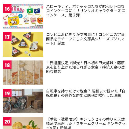
ハローキティ、ポチャッコたちが昭和レトロな
16
コインケースに！「サンリオキャラクターズ コ
インケース」第２弾
コンビニおにぎりが文房具に！コンビニの定番
17
商品をモチーフにした文房具シリーズ『ジムマ
ート』誕生
世界遺産決定で脚光！日本初の巨大都城・藤原
18
京を創り上げた知られざる女帝・持統天皇の凄
絶な執念
自転車を持つだけで税金？ 昭和まで続いた「自
19
転車税」の意外な歴史と脱税が横行した理由
【季節・数量限定】キンモクセイの香りを天然
20
精油で再現した「スチームクリーム キンモクセ
イ&茶」新登場