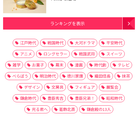
ランキングを表示
江戸時代
戦国時代
大河ドラマ
平安時代
アニメ
ロングセラー
戦国武将
スイーツ
雑学
お菓子
幕末
漫画
時代劇
テレビ
べらぼう
明治時代
徳川家康
織田信長
抹茶
デザイン
文房具
フィギュア
展覧会
鎌倉時代
豊臣秀吉
豊臣兄弟！
昭和時代
光る君へ
葛飾北斎
鎌倉殿の13人