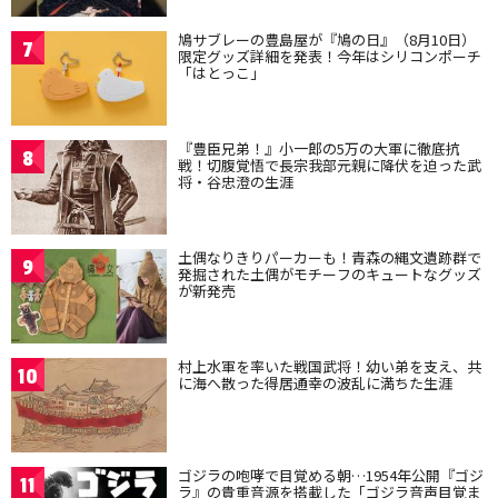
鳩サブレーの豊島屋が『鳩の日』（8月10日）
7
限定グッズ詳細を発表！今年はシリコンポーチ
「はとっこ」
『豊臣兄弟！』小一郎の5万の大軍に徹底抗
8
戦！切腹覚悟で長宗我部元親に降伏を迫った武
将・谷忠澄の生涯
土偶なりきりパーカーも！青森の縄文遺跡群で
9
発掘された土偶がモチーフのキュートなグッズ
が新発売
村上水軍を率いた戦国武将！幼い弟を支え、共
10
に海へ散った得居通幸の波乱に満ちた生涯
ゴジラの咆哮で目覚める朝…1954年公開『ゴジ
11
ラ』の貴重音源を搭載した「ゴジラ音声目覚ま