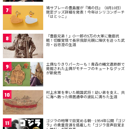
鳩サブレーの豊島屋が『鳩の日』（8月10日）
7
限定グッズ詳細を発表！今年はシリコンポーチ
「はとっこ」
『豊臣兄弟！』小一郎の5万の大軍に徹底抗
8
戦！切腹覚悟で長宗我部元親に降伏を迫った武
将・谷忠澄の生涯
土偶なりきりパーカーも！青森の縄文遺跡群で
9
発掘された土偶がモチーフのキュートなグッズ
が新発売
村上水軍を率いた戦国武将！幼い弟を支え、共
10
に海へ散った得居通幸の波乱に満ちた生涯
ゴジラの咆哮で目覚める朝…1954年公開『ゴジ
11
ラ』の貴重音源を搭載した「ゴジラ音声目覚ま