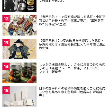
し時計」が新発売
『豊臣兄弟！』で萩原護が演じる武将・小堀正
12
次とは？秀長・秀吉・家康が重用、“出家を重
ねた実務派”の生涯
【豊臣兄弟！】2度の改易から復活した武将・
13
多賀秀種とは？豊臣秀長に仕えた半年間と波乱
の生涯
しっかり抹茶の味わい、さらに果実の香りも楽
14
しめる「無糖フレーバー抹茶」ストロベリー、
マンゴー新発売
日本の四季折々の植物や情景を描くことに相応
15
しい色を集めた水彩色鉛筆『色辞典』が新発
売！