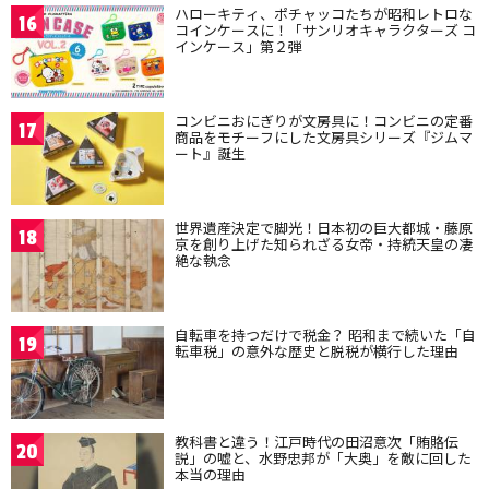
ハローキティ、ポチャッコたちが昭和レトロな
16
コインケースに！「サンリオキャラクターズ コ
インケース」第２弾
コンビニおにぎりが文房具に！コンビニの定番
17
商品をモチーフにした文房具シリーズ『ジムマ
ート』誕生
世界遺産決定で脚光！日本初の巨大都城・藤原
18
京を創り上げた知られざる女帝・持統天皇の凄
絶な執念
自転車を持つだけで税金？ 昭和まで続いた「自
19
転車税」の意外な歴史と脱税が横行した理由
教科書と違う！江戸時代の田沼意次「賄賂伝
20
説」の嘘と、水野忠邦が「大奥」を敵に回した
本当の理由