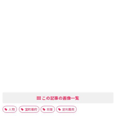
この記事の画像一覧
人物
室町幕府
将軍
足利義政