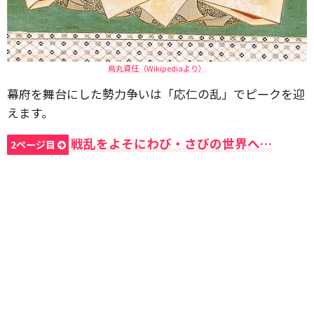
烏丸資任（Wikipediaより）
幕府を舞台にした勢力争いは「応仁の乱」でピークを迎
えます。
戦乱をよそにわび・さびの世界へ…
2ページ目