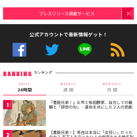
プレスリリース掲載サービス
公式アカウントで最新情報ゲット！
ランキング
RANKING
DAILY
WEEKLY
MONTHLY
24時間
週 間
月 間
『豊臣兄弟！』お市と柴田勝家、自刃しての最
1
期と「辞世の句」…運命を共にした２人の悲劇
【豊臣兄弟！】秀吉は本当に「女狂い」だった
2
のか？ 天下人を彩った11人の側室たちを時系列