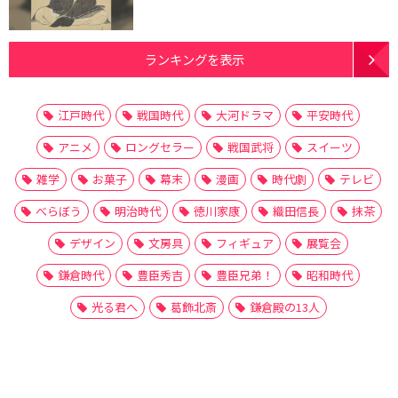
ランキングを表示
江戸時代
戦国時代
大河ドラマ
平安時代
アニメ
ロングセラー
戦国武将
スイーツ
雑学
お菓子
幕末
漫画
時代劇
テレビ
べらぼう
明治時代
徳川家康
織田信長
抹茶
デザイン
文房具
フィギュア
展覧会
鎌倉時代
豊臣秀吉
豊臣兄弟！
昭和時代
光る君へ
葛飾北斎
鎌倉殿の13人