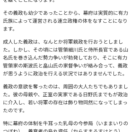
その義政も幼少であったことから、幕府は実質的に有力
氏族によって運営される連立政権の体をなすことになり
ます。
成人した義政は、なんとか将軍親政を行おうとしまし
た。しかし、その頃には管領細川氏と侍所長官である山
名氏を巻き込んだ勢力争いが勃発しており、そこに有力
管領家の斯波氏と畠山氏の家督争いが絡み合って、義政
が思うように政治を行える状況ではありませんでした。
義政の意欲を奪ったのは、周囲の大人たちでもありまし
た。彼の母親や、正室の実家である日野氏までもが政治
に介入し、若い将軍の存在は飾り物同然になってしまっ
たのです。
特に幕府の体制を牛耳った乳母の今参局（いままいりの
つぼね）、養育者の烏丸資任（からすまるすけとう）、