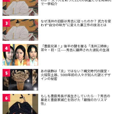
で一挙紹介
なぜ浅井の旧臣は秀吉に従ったのか？ 武力を使
3
わず“自分の味方”に変えた裏工作の技法とは
『豊臣兄弟！』後半の鍵を握る「浅井三姉妹」
4
茶々・初・江——秀吉に翻弄された波乱の生涯
あの装飾は「炎」ではない？縄文時代の国宝・
5
火焔型土器、5000年前の人々が刻んだ謎とデザ
インの秘密
もしも豊臣秀長が長生きしていたら…？秀吉の
6
暴走と豊臣家滅亡を防げた「最強のカリスマ
性」