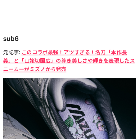
sub6
元記事:
このコラボ最強！アツすぎる！名刀「本作長
義」と「山姥切国広」の尊き美しさや輝きを表現したス
ニーカーがミズノから発売