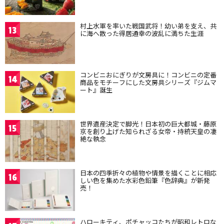
村上水軍を率いた戦国武将！幼い弟を支え、共
13
に海へ散った得居通幸の波乱に満ちた生涯
コンビニおにぎりが文房具に！コンビニの定番
14
商品をモチーフにした文房具シリーズ『ジムマ
ート』誕生
世界遺産決定で脚光！日本初の巨大都城・藤原
15
京を創り上げた知られざる女帝・持統天皇の凄
絶な執念
日本の四季折々の植物や情景を描くことに相応
16
しい色を集めた水彩色鉛筆『色辞典』が新発
売！
ハローキティ、ポチャッコたちが昭和レトロな