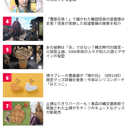
『豊臣兄弟！』で描かれた織田信長の道普請は
4
史実？信長が実施した街道整備の施策を紹介
あの装飾は「炎」ではない？縄文時代の国宝・
5
火焔型土器、5000年前の人々が刻んだ謎とデザ
インの秘密
鳩サブレーの豊島屋が『鳩の日』（8月10日）
6
限定グッズ詳細を発表！今年はシリコンポーチ
「はとっこ」
土偶なりきりパーカーも！青森の縄文遺跡群で
7
発掘された土偶がモチーフのキュートなグッズ
が新発売