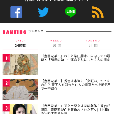
ランキング
RANKING
DAILY
WEEKLY
MONTHLY
24時間
週 間
月 間
『豊臣兄弟！』お市と柴田勝家、自刃しての最
1
期と「辞世の句」…運命を共にした２人の悲劇
【豊臣兄弟！】秀吉は本当に「女狂い」だった
2
のか？ 天下人を彩った11人の側室たちを時系列
で一挙紹介
『豊臣兄弟！』茶々＝悪女はほぼ創作？秀吉が
3
溺愛、豊臣家滅亡を背負わされた茶々(井上和)
の壮絶すぎる生涯