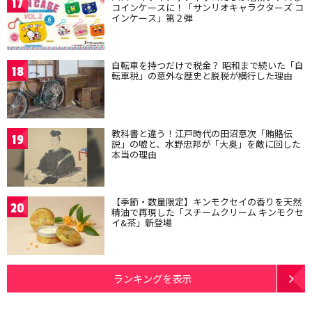
17
コインケースに！「サンリオキャラクターズ コ
インケース」第２弾
自転車を持つだけで税金？ 昭和まで続いた「自
18
転車税」の意外な歴史と脱税が横行した理由
教科書と違う！江戸時代の田沼意次「賄賂伝
19
説」の嘘と、水野忠邦が「大奥」を敵に回した
本当の理由
【季節・数量限定】キンモクセイの香りを天然
20
精油で再現した「スチームクリーム キンモクセ
イ&茶」新登場
ランキングを表示