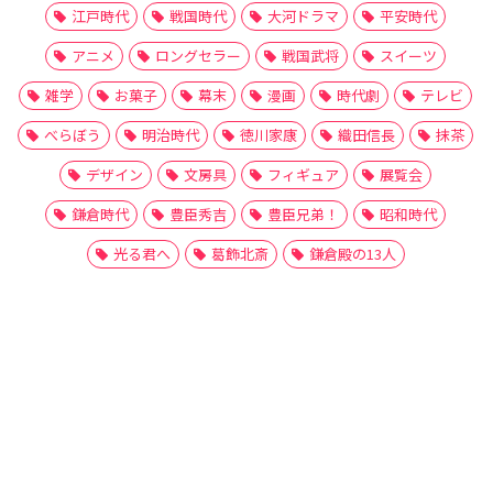
江戸時代
戦国時代
大河ドラマ
平安時代
アニメ
ロングセラー
戦国武将
スイーツ
雑学
お菓子
幕末
漫画
時代劇
テレビ
べらぼう
明治時代
徳川家康
織田信長
抹茶
デザイン
文房具
フィギュア
展覧会
鎌倉時代
豊臣秀吉
豊臣兄弟！
昭和時代
光る君へ
葛飾北斎
鎌倉殿の13人