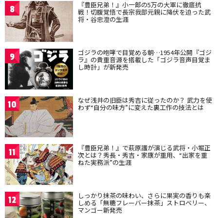
『豊臣兄弟！』小一郎の5万の大軍に徹底抗
8
戦！切腹覚悟で長宗我部元親に降伏を迫った武
将・谷忠澄の生涯
ゴジラの咆哮で目覚める朝…1954年公開『ゴジ
9
ラ』の貴重音源を搭載した「ゴジラ音声目覚ま
し時計」が新発売
なぜ浅井の旧臣は秀吉に従ったのか？ 武力を使
10
わず“自分の味方”に変えた裏工作の技法とは
『豊臣兄弟！』で萩原護が演じる武将・小堀正
11
次とは？秀長・秀吉・家康が重用、“出家を重
ねた実務派”の生涯
しっかり抹茶の味わい、さらに果実の香りも楽
12
しめる「無糖フレーバー抹茶」ストロベリー、
マンゴー新発売