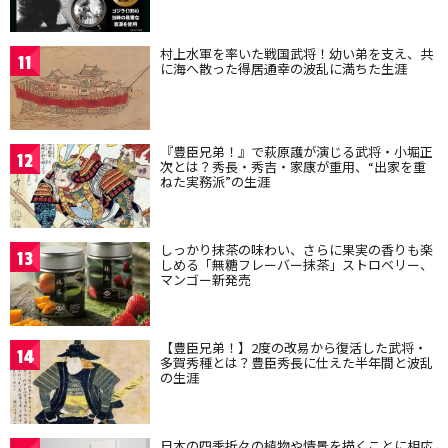
村上水軍を率いた戦国武将！幼い弟を支え、共
11
に海へ散った得居通幸の波乱に満ちた生涯
『豊臣兄弟！』で萩原護が演じる武将・小堀正
12
次とは？秀長・秀吉・家康が重用、“出家を重
ねた実務派”の生涯
しっかり抹茶の味わい、さらに果実の香りも楽
13
しめる「無糖フレーバー抹茶」ストロベリー、
マンゴー新発売
【豊臣兄弟！】2度の改易から復活した武将・
14
多賀秀種とは？豊臣秀長に仕えた半年間と波乱
の生涯
日本の四季折々の植物や情景を描くことに相応