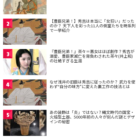
【豊臣兄弟！】秀吉は本当に「女狂い」だった
2
のか？ 天下人を彩った11人の側室たちを時系列
で一挙紹介
『豊臣兄弟！』茶々＝悪女はほぼ創作？秀吉が
3
溺愛、豊臣家滅亡を背負わされた茶々(井上和)
の壮絶すぎる生涯
なぜ浅井の旧臣は秀吉に従ったのか？ 武力を使
4
わず“自分の味方”に変えた裏工作の技法とは
あの装飾は「炎」ではない？縄文時代の国宝・
5
火焔型土器、5000年前の人々が刻んだ謎とデザ
インの秘密