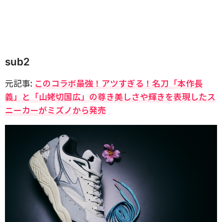
sub2
元記事:
このコラボ最強！アツすぎる！名刀「本作長
義」と「山姥切国広」の尊き美しさや輝きを表現したス
ニーカーがミズノから発売