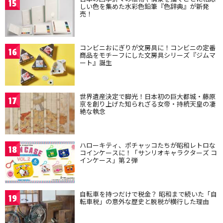
15
しい色を集めた水彩色鉛筆『色辞典』が新発
売！
コンビニおにぎりが文房具に！コンビニの定番
16
商品をモチーフにした文房具シリーズ『ジムマ
ート』誕生
世界遺産決定で脚光！日本初の巨大都城・藤原
17
京を創り上げた知られざる女帝・持統天皇の凄
絶な執念
ハローキティ、ポチャッコたちが昭和レトロな
18
コインケースに！「サンリオキャラクターズ コ
インケース」第２弾
自転車を持つだけで税金？ 昭和まで続いた「自
19
転車税」の意外な歴史と脱税が横行した理由