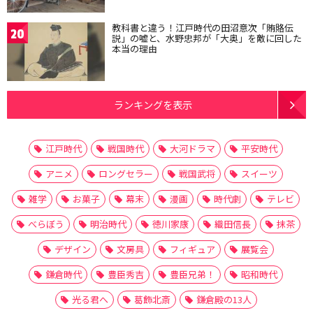
教科書と違う！江戸時代の田沼意次「賄賂伝
20
説」の嘘と、水野忠邦が「大奥」を敵に回した
本当の理由
ランキングを表示
江戸時代
戦国時代
大河ドラマ
平安時代
アニメ
ロングセラー
戦国武将
スイーツ
雑学
お菓子
幕末
漫画
時代劇
テレビ
べらぼう
明治時代
徳川家康
織田信長
抹茶
デザイン
文房具
フィギュア
展覧会
鎌倉時代
豊臣秀吉
豊臣兄弟！
昭和時代
光る君へ
葛飾北斎
鎌倉殿の13人