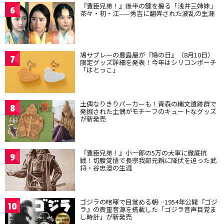
『豊臣兄弟！』後半の鍵を握る「浅井三姉妹」
6
茶々・初・江——秀吉に翻弄された波乱の生涯
鳩サブレーの豊島屋が『鳩の日』（8月10日）
7
限定グッズ詳細を発表！今年はシリコンポーチ
「はとっこ」
土偶なりきりパーカーも！青森の縄文遺跡群で
8
発掘された土偶がモチーフのキュートなグッズ
が新発売
『豊臣兄弟！』小一郎の5万の大軍に徹底抗
9
戦！切腹覚悟で長宗我部元親に降伏を迫った武
将・谷忠澄の生涯
ゴジラの咆哮で目覚める朝…1954年公開『ゴジ
10
ラ』の貴重音源を搭載した「ゴジラ音声目覚ま
し時計」が新発売