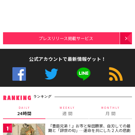
プレスリリース掲載サービス
公式アカウントで最新情報ゲット！
ランキング
RANKING
DAILY
WEEKLY
MONTHLY
24時間
週 間
月 間
『豊臣兄弟！』お市と柴田勝家、自刃しての最
1
期と「辞世の句」…運命を共にした２人の悲劇