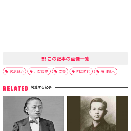
この記事の画像一覧
宮沢賢治
川端康成
文豪
明治時代
石川啄木
関連する記事
RELATED