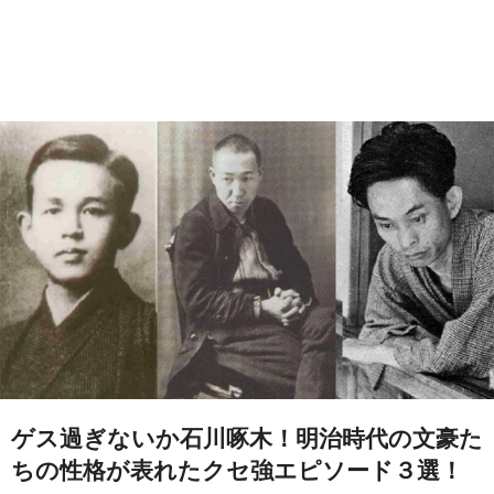
ゲス過ぎないか石川啄木！明治時代の文豪た
ちの性格が表れたクセ強エピソード３選！