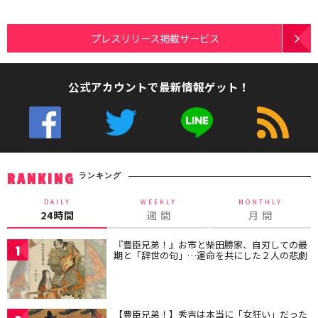
プレスリリース掲載サービス
公式アカウントで最新情報ゲット！
ランキング
RANKING
DAILY
WEEKLY
MONTHLY
24時間
週 間
月 間
『豊臣兄弟！』お市と柴田勝家、自刃しての最
1
期と「辞世の句」…運命を共にした２人の悲劇
【豊臣兄弟！】秀吉は本当に「女狂い」だった