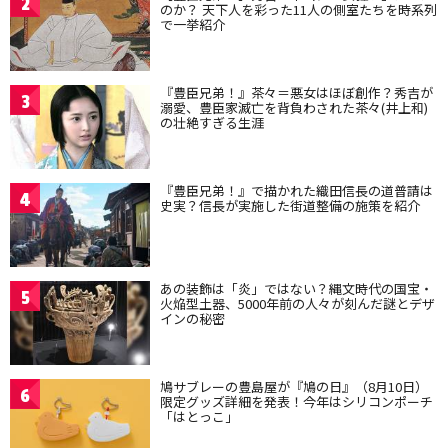
2
のか？ 天下人を彩った11人の側室たちを時系列
で一挙紹介
『豊臣兄弟！』茶々＝悪女はほぼ創作？秀吉が
3
溺愛、豊臣家滅亡を背負わされた茶々(井上和)
の壮絶すぎる生涯
『豊臣兄弟！』で描かれた織田信長の道普請は
4
史実？信長が実施した街道整備の施策を紹介
あの装飾は「炎」ではない？縄文時代の国宝・
5
火焔型土器、5000年前の人々が刻んだ謎とデザ
インの秘密
鳩サブレーの豊島屋が『鳩の日』（8月10日）
6
限定グッズ詳細を発表！今年はシリコンポーチ
「はとっこ」