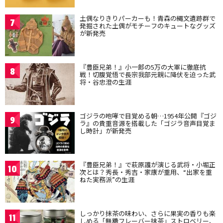
土偶なりきりパーカーも！青森の縄文遺跡群で
7
発掘された土偶がモチーフのキュートなグッズ
が新発売
『豊臣兄弟！』小一郎の5万の大軍に徹底抗
8
戦！切腹覚悟で長宗我部元親に降伏を迫った武
将・谷忠澄の生涯
ゴジラの咆哮で目覚める朝…1954年公開『ゴジ
9
ラ』の貴重音源を搭載した「ゴジラ音声目覚ま
し時計」が新発売
『豊臣兄弟！』で萩原護が演じる武将・小堀正
10
次とは？秀長・秀吉・家康が重用、“出家を重
ねた実務派”の生涯
しっかり抹茶の味わい、さらに果実の香りも楽
11
しめる「無糖フレーバー抹茶」ストロベリー、