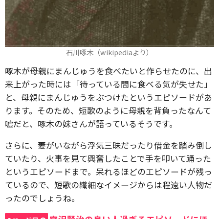
石川啄木（wikipediaより）
啄木が母親にまんじゅうを食べたいと作らせたのに、出
来上がった時には「待っている間に食べる気が失せた」
と、母親にまんじゅうをぶつけたというエピソードがあ
ります。そのため、短歌のように母親を背負ったなんて
嘘だと、啄木の妹さんが語っているそうです。
さらに、妻がいながら浮気三昧だったり借金を踏み倒し
ていたり、火事を見て興奮したことで手を叩いて踊った
というエピソードまで。呆れるほどのエピソードが残っ
ているので、短歌の繊細なイメージからは程遠い人物だ
ったのでしょうね。