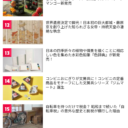
マンゴー新発売
世界遺産決定で脚光！日本初の巨大都城・藤原
12
京を創り上げた知られざる女帝・持統天皇の凄
絶な執念
日本の四季折々の植物や情景を描くことに相応
13
しい色を集めた水彩色鉛筆『色辞典』が新発
売！
コンビニおにぎりが文房具に！コンビニの定番
14
商品をモチーフにした文房具シリーズ『ジムマ
ート』誕生
自転車を持つだけで税金？ 昭和まで続いた「自
15
転車税」の意外な歴史と脱税が横行した理由