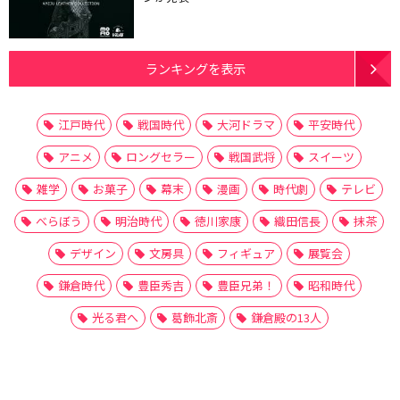
ランキングを表示
江戸時代
戦国時代
大河ドラマ
平安時代
アニメ
ロングセラー
戦国武将
スイーツ
雑学
お菓子
幕末
漫画
時代劇
テレビ
べらぼう
明治時代
徳川家康
織田信長
抹茶
デザイン
文房具
フィギュア
展覧会
鎌倉時代
豊臣秀吉
豊臣兄弟！
昭和時代
光る君へ
葛飾北斎
鎌倉殿の13人