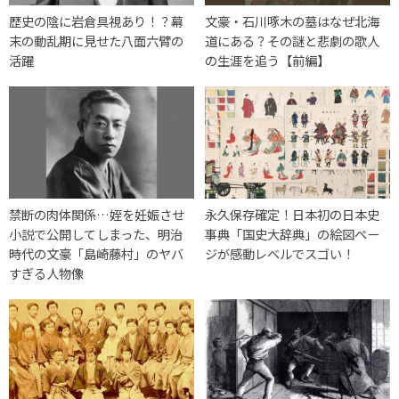
歴史の陰に岩倉具視あり！？幕
文豪・石川啄木の墓はなぜ北海
末の動乱期に見せた八面六臂の
道にある？その謎と悲劇の歌人
活躍
の生涯を追う【前編】
禁断の肉体関係…姪を妊娠させ
永久保存確定！日本初の日本史
小説で公開してしまった、明治
事典「国史大辞典」の絵図ペー
時代の文豪「島崎藤村」のヤバ
ジが感動レベルでスゴい！
すぎる人物像