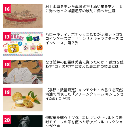
村上水軍を率いた戦国武将！幼い弟を支え、共
16
に海へ散った得居通幸の波乱に満ちた生涯
ハローキティ、ポチャッコたちが昭和レトロな
17
コインケースに！「サンリオキャラクターズ コ
インケース」第２弾
なぜ浅井の旧臣は秀吉に従ったのか？ 武力を使
18
わず“自分の味方”に変えた裏工作の技法とは
【季節・数量限定】キンモクセイの香りを天然
19
精油で再現した「スチームクリーム キンモクセ
イ&茶」新登場
怪獣革を纏う！ダダ、エレキング…ウルトラ怪
20
獣モチーフの革を使った新アパレルコレクショ
ンが発表