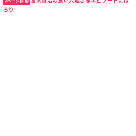
宮沢賢治の良い人過ぎるエピソードにほ
2ページ目
ろり