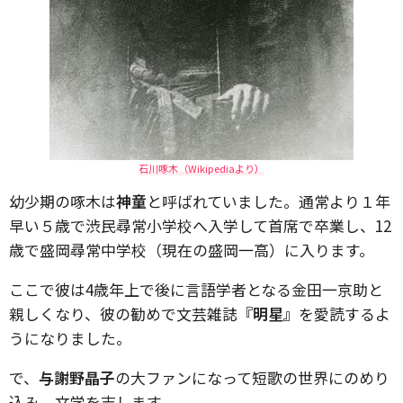
石川啄木（Wikipediaより）
幼少期の啄木は
神童
と呼ばれていました。通常より１年
早い５歳で渋民尋常小学校へ入学して首席で卒業し、12
歳で盛岡尋常中学校（現在の盛岡一高）に入ります。
ここで彼は4歳年上で後に言語学者となる金田一京助と
親しくなり、彼の勧めで文芸雑誌
『明星』
を愛読するよ
うになりました。
で、
与謝野晶子
の大ファンになって短歌の世界にのめり
込み、文学を志します。