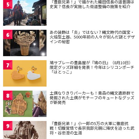
『豊臣兄弟！』で描かれた織田信長の道普請は
5
史実？信長が実施した街道整備の施策を紹介
あの装飾は「炎」ではない？縄文時代の国宝・
6
火焔型土器、5000年前の人々が刻んだ謎とデザ
インの秘密
鳩サブレーの豊島屋が『鳩の日』（8月10日）
7
限定グッズ詳細を発表！今年はシリコンポーチ
「はとっこ」
土偶なりきりパーカーも！青森の縄文遺跡群で
8
発掘された土偶がモチーフのキュートなグッズ
が新発売
『豊臣兄弟！』小一郎の5万の大軍に徹底抗
9
戦！切腹覚悟で長宗我部元親に降伏を迫った武
将・谷忠澄の生涯