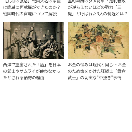
【武将の就活】戦国大名の家臣
室町幕府のダメ将軍？足利義政
は簡単に再就職ができたのか？
が逆らえないほどの勢力「三
戦国時代の官職について解説
魔」と呼ばれた3人の側近とは？
西洋で重宝された「盾」を日本
お金の悩みは現代と同じ…お金
の武士やサムライが使わなかっ
のため命をかけた狂戦士「鎌倉
たとされる納得の理由
武士」の切実な”中抜き”事情