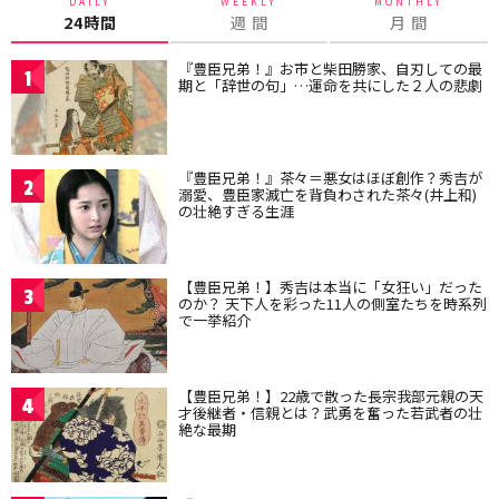
DAILY
WEEKLY
MONTHLY
24時間
週 間
月 間
『豊臣兄弟！』お市と柴田勝家、自刃しての最
1
期と「辞世の句」…運命を共にした２人の悲劇
『豊臣兄弟！』茶々＝悪女はほぼ創作？秀吉が
2
溺愛、豊臣家滅亡を背負わされた茶々(井上和)
の壮絶すぎる生涯
【豊臣兄弟！】秀吉は本当に「女狂い」だった
3
のか？ 天下人を彩った11人の側室たちを時系列
で一挙紹介
【豊臣兄弟！】22歳で散った長宗我部元親の天
4
才後継者・信親とは？武勇を奮った若武者の壮
絶な最期