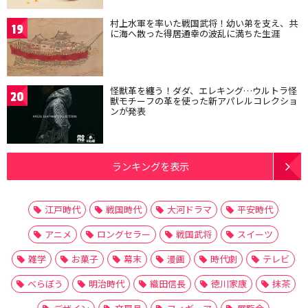
村上水軍を率いた戦国武将！幼い弟を支え、共
19
に海へ散った得居通幸の波乱に満ちた生涯
怪獣革を纏う！ダダ、エレキング…ウルトラ怪
20
獣モチーフの革を使った新アパレルコレクショ
ンが発表
ランキングを表示
江戸時代
戦国時代
大河ドラマ
平安時代
アニメ
ロングセラー
戦国武将
スイーツ
雑学
お菓子
幕末
漫画
時代劇
テレビ
べらぼう
明治時代
織田信長
徳川家康
抹茶