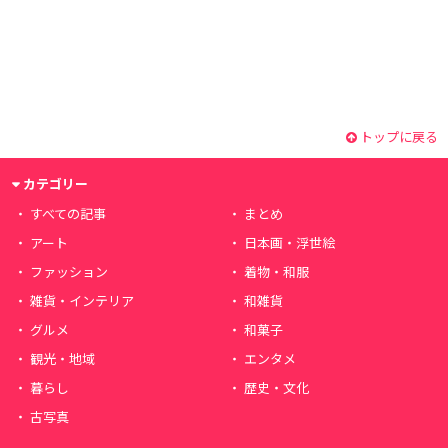
トップに戻る
カテゴリー
すべての記事
まとめ
アート
日本画・浮世絵
ファッション
着物・和服
雑貨・インテリア
和雑貨
グルメ
和菓子
観光・地域
エンタメ
暮らし
歴史・文化
古写真