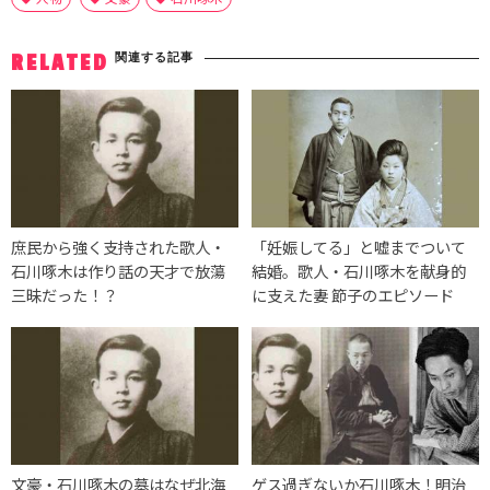
関連する記事
RELATED
庶民から強く支持された歌人・
「妊娠してる」と嘘までついて
石川啄木は作り話の天才で放蕩
結婚。歌人・石川啄木を献身的
三昧だった！？
に支えた妻 節子のエピソード
文豪・石川啄木の墓はなぜ北海
ゲス過ぎないか石川啄木！明治