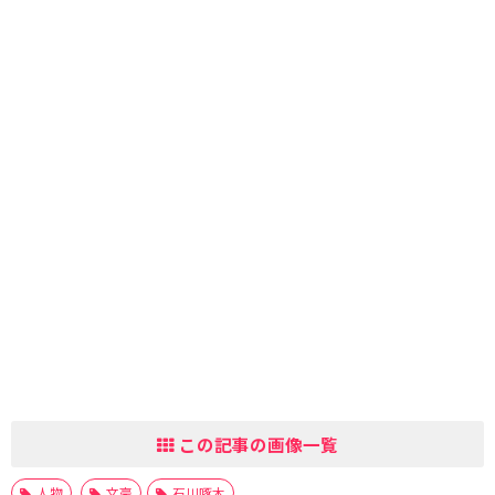
この記事の画像一覧
人物
文豪
石川啄木