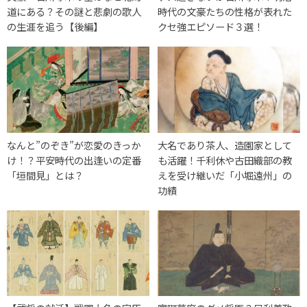
道にある？その謎と悲劇の歌人
時代の文豪たちの性格が表れた
の生涯を追う【後編】
クセ強エピソード３選！
なんと”のぞき”が恋愛のきっか
大名であり茶人、造園家として
け！？平安時代の出逢いの定番
も活躍！千利休や古田織部の教
「垣間見」とは？
えを受け継いだ「小堀遠州」の
功績