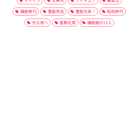
デザイン
文房具
フィギュア
展覧会
鎌倉時代
豊臣秀吉
豊臣兄弟！
昭和時代
光る君へ
葛飾北斎
鎌倉殿の13人