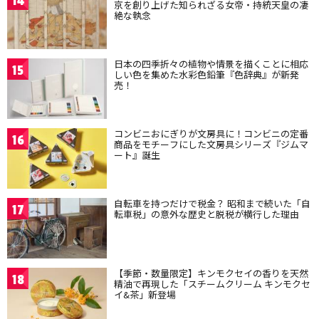
14
京を創り上げた知られざる女帝・持統天皇の凄
絶な執念
日本の四季折々の植物や情景を描くことに相応
15
しい色を集めた水彩色鉛筆『色辞典』が新発
売！
コンビニおにぎりが文房具に！コンビニの定番
16
商品をモチーフにした文房具シリーズ『ジムマ
ート』誕生
自転車を持つだけで税金？ 昭和まで続いた「自
17
転車税」の意外な歴史と脱税が横行した理由
【季節・数量限定】キンモクセイの香りを天然
18
精油で再現した「スチームクリーム キンモクセ
イ&茶」新登場