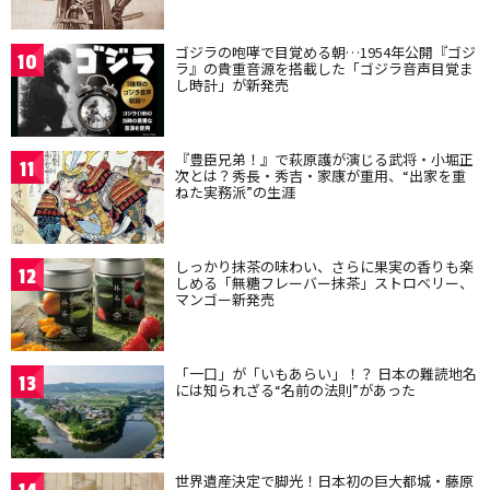
ゴジラの咆哮で目覚める朝…1954年公開『ゴジ
10
ラ』の貴重音源を搭載した「ゴジラ音声目覚ま
し時計」が新発売
『豊臣兄弟！』で萩原護が演じる武将・小堀正
11
次とは？秀長・秀吉・家康が重用、“出家を重
ねた実務派”の生涯
しっかり抹茶の味わい、さらに果実の香りも楽
12
しめる「無糖フレーバー抹茶」ストロベリー、
マンゴー新発売
「一口」が「いもあらい」！？ 日本の難読地名
13
には知られざる“名前の法則”があった
世界遺産決定で脚光！日本初の巨大都城・藤原