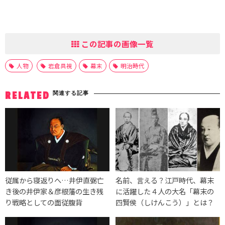
この記事の画像一覧
人物
岩倉具視
幕末
明治時代
関連する記事
RELATED
従属から寝返りへ…井伊直弼亡
名前、言える？江戸時代、幕末
き後の井伊家＆彦根藩の生き残
に活躍した４人の大名「幕末の
り戦略としての面従腹背
四賢侯（しけんこう）」とは？