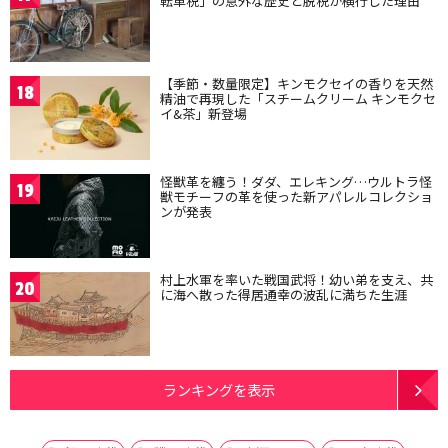
転車税」の意外な歴史と脱税が横行した理由
【季節・数量限定】キンモクセイの香りを天然
18
精油で再現した「スチームクリーム キンモクセ
イ&茶」新登場
怪獣革を纏う！ダダ、エレキング…ウルトラ怪
19
獣モチーフの革を使った新アパレルコレクショ
ンが発表
村上水軍を率いた戦国武将！幼い弟を支え、共
20
に海へ散った得居通幸の波乱に満ちた生涯
ランキングを表示