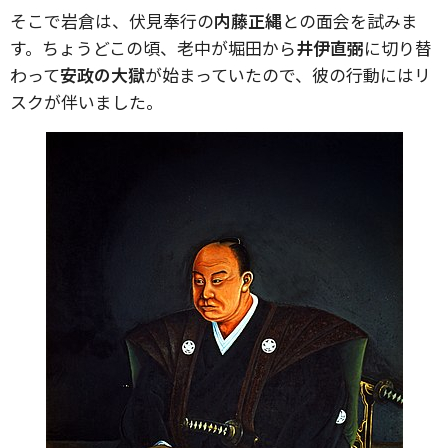
そこで岩倉は、伏見奉行の
内藤正縄
との面会を試みま
す。ちょうどこの頃、老中が堀田から
井伊直弼
に切り替
わって
安政の大獄
が始まっていたので、彼の行動にはリ
スクが伴いました。