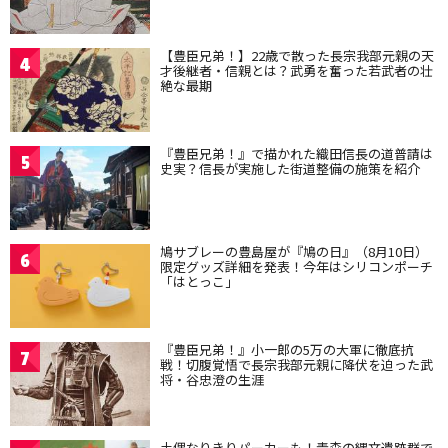
【豊臣兄弟！】22歳で散った長宗我部元親の天
4
才後継者・信親とは？武勇を奮った若武者の壮
絶な最期
『豊臣兄弟！』で描かれた織田信長の道普請は
5
史実？信長が実施した街道整備の施策を紹介
鳩サブレーの豊島屋が『鳩の日』（8月10日）
6
限定グッズ詳細を発表！今年はシリコンポーチ
「はとっこ」
『豊臣兄弟！』小一郎の5万の大軍に徹底抗
7
戦！切腹覚悟で長宗我部元親に降伏を迫った武
将・谷忠澄の生涯
土偶なりきりパーカーも！青森の縄文遺跡群で