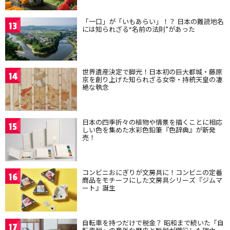
「一口」が「いもあらい」！？ 日本の難読地名
13
には知られざる“名前の法則”があった
世界遺産決定で脚光！日本初の巨大都城・藤原
14
京を創り上げた知られざる女帝・持統天皇の凄
絶な執念
日本の四季折々の植物や情景を描くことに相応
15
しい色を集めた水彩色鉛筆『色辞典』が新発
売！
コンビニおにぎりが文房具に！コンビニの定番
16
商品をモチーフにした文房具シリーズ『ジムマ
ート』誕生
自転車を持つだけで税金？ 昭和まで続いた「自
17