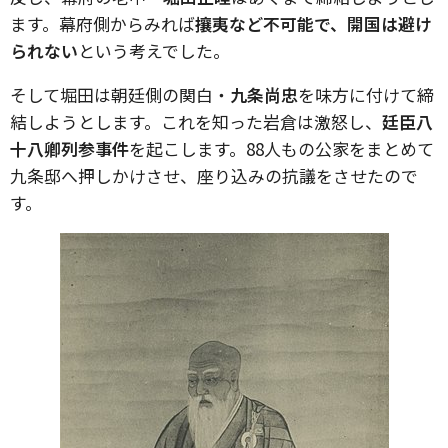
ます。幕府側からみれば
攘夷など不可能で、開国は避け
られない
という考えでした。
そして堀田は朝廷側の関白・
九条尚忠
を味方に付けて締
結しようとします。これを知った岩倉は激怒し、
廷臣八
十八卿列参事件
を起こします。88人もの公家をまとめて
九条邸へ押しかけさせ、座り込みの抗議をさせたので
す。