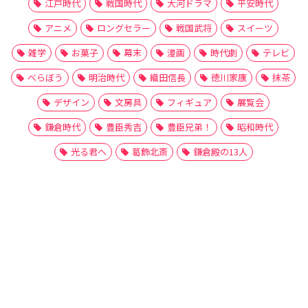
江戸時代
戦国時代
大河ドラマ
平安時代
アニメ
ロングセラー
戦国武将
スイーツ
雑学
お菓子
幕末
漫画
時代劇
テレビ
べらぼう
明治時代
織田信長
徳川家康
抹茶
デザイン
文房具
フィギュア
展覧会
鎌倉時代
豊臣秀吉
豊臣兄弟！
昭和時代
光る君へ
葛飾北斎
鎌倉殿の13人