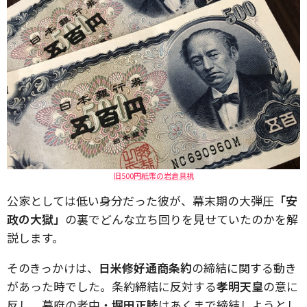
旧500円紙幣の岩倉具視
公家としては低い身分だった彼が、幕末期の大弾圧
「安
政の大獄」
の裏でどんな立ち回りを見せていたのかを解
説します。
そのきっかけは、
日米修好通商条約
の締結に関する動き
があった時でした。条約締結に反対する
孝明天皇
の意に
反し、幕府の老中・
堀田正睦
はあくまで締結しようとし