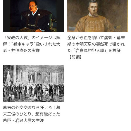
「安政の大獄」のイメージは誤
全身から血を噴いて崩御…幕末
解！”暴走キャラ”扱いされた大
期の孝明天皇の突然死で囁かれ
老・井伊直弼の実像
た「岩倉具視犯人説」を検証
【前編】
幕末の外交交渉なら任せろ！幕
末三俊のひとり、超有能だった
幕臣・岩瀬忠震の生涯