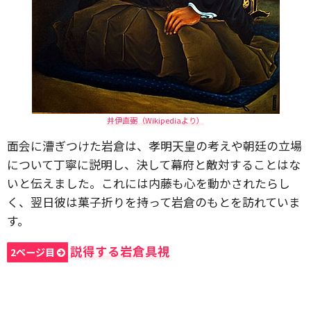
井伊直弼（Wikipediaより）
面会に漕ぎつけた岩倉は、孝明天皇の考えや朝廷の立場
について丁寧に説明し、決して幕府と敵対することはな
いと伝えました。これには内藤も心を動かされたらし
く、翌日彼は菓子折りを持って岩倉のもとを訪れていま
す。
説得する岩倉具視
2ページ目