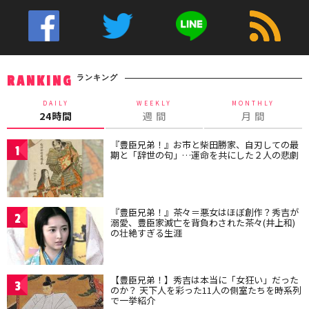
ランキング
RANKING
DAILY
WEEKLY
MONTHLY
24時間
週 間
月 間
『豊臣兄弟！』お市と柴田勝家、自刃しての最
1
期と「辞世の句」…運命を共にした２人の悲劇
『豊臣兄弟！』茶々＝悪女はほぼ創作？秀吉が
2
溺愛、豊臣家滅亡を背負わされた茶々(井上和)
の壮絶すぎる生涯
【豊臣兄弟！】秀吉は本当に「女狂い」だった
3
のか？ 天下人を彩った11人の側室たちを時系列
で一挙紹介