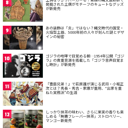
8
発掘された土偶がモチーフのキュートなグッズ
が新発売
あの装飾は「炎」ではない？縄文時代の国宝・
9
火焔型土器、5000年前の人々が刻んだ謎とデザ
インの秘密
ゴジラの咆哮で目覚める朝…1954年公開『ゴジ
10
ラ』の貴重音源を搭載した「ゴジラ音声目覚ま
し時計」が新発売
『豊臣兄弟！』で萩原護が演じる武将・小堀正
11
次とは？秀長・秀吉・家康が重用、“出家を重
ねた実務派”の生涯
しっかり抹茶の味わい、さらに果実の香りも楽
12
しめる「無糖フレーバー抹茶」ストロベリー、
マンゴー新発売