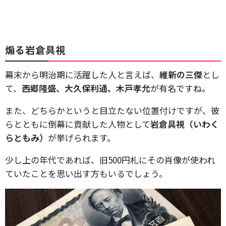
煽る岩倉具視
幕末から明治期に活躍した人と言えば、
維新の三傑
とし
て、
西郷隆盛、大久保利通、木戸孝允
が有名ですね。
また、どちらかというと目立たない位置付けですが、彼
らとともに倒幕に貢献した人物として
岩倉具視（いわく
らともみ）
が挙げられます。
少し上の年代であれば、旧500円札にその肖像が使われ
ていたことを思い出す方もいるでしょう。