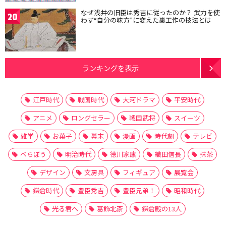
なぜ浅井の旧臣は秀吉に従ったのか？ 武力を使
20
わず“自分の味方”に変えた裏工作の技法とは
ランキングを表示
江戸時代
戦国時代
大河ドラマ
平安時代
アニメ
ロングセラー
戦国武将
スイーツ
雑学
お菓子
幕末
漫画
時代劇
テレビ
べらぼう
明治時代
徳川家康
織田信長
抹茶
デザイン
文房具
フィギュア
展覧会
鎌倉時代
豊臣秀吉
豊臣兄弟！
昭和時代
光る君へ
葛飾北斎
鎌倉殿の13人