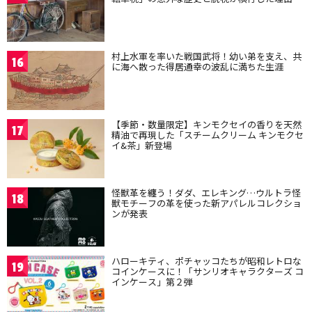
村上水軍を率いた戦国武将！幼い弟を支え、共
16
に海へ散った得居通幸の波乱に満ちた生涯
【季節・数量限定】キンモクセイの香りを天然
17
精油で再現した「スチームクリーム キンモクセ
イ&茶」新登場
怪獣革を纏う！ダダ、エレキング…ウルトラ怪
18
獣モチーフの革を使った新アパレルコレクショ
ンが発表
ハローキティ、ポチャッコたちが昭和レトロな
19
コインケースに！「サンリオキャラクターズ コ
インケース」第２弾