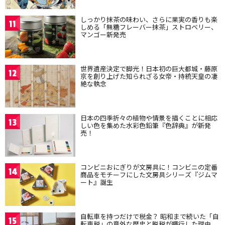
しっかり抹茶の味わい、さらに果実の香りも楽
11
しめる「無糖フレーバー抹茶」ストロベリー、
マンゴー新発売
世界遺産決定で脚光！日本初の巨大都城・藤原
12
京を創り上げた知られざる女帝・持統天皇の凄
絶な執念
日本の四季折々の植物や情景を描くことに相応
13
しい色を集めた水彩色鉛筆『色辞典』が新発
売！
コンビニおにぎりが文房具に！コンビニの定番
14
商品をモチーフにした文房具シリーズ『ジムマ
ート』誕生
自転車を持つだけで税金？ 昭和まで続いた「自
15
転車税」の意外な歴史と脱税が横行した理由