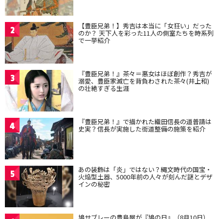
【豊臣兄弟！】秀吉は本当に「女狂い」だった
2
のか？ 天下人を彩った11人の側室たちを時系列
で一挙紹介
『豊臣兄弟！』茶々＝悪女はほぼ創作？秀吉が
3
溺愛、豊臣家滅亡を背負わされた茶々(井上和)
の壮絶すぎる生涯
『豊臣兄弟！』で描かれた織田信長の道普請は
4
史実？信長が実施した街道整備の施策を紹介
あの装飾は「炎」ではない？縄文時代の国宝・
5
火焔型土器、5000年前の人々が刻んだ謎とデザ
インの秘密
鳩サブレーの豊島屋が『鳩の日』（8月10日）