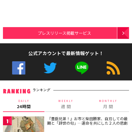
プレスリリース掲載サービス
公式アカウントで最新情報ゲット！
ランキング
RANKING
DAILY
WEEKLY
MONTHLY
24時間
週 間
月 間
『豊臣兄弟！』お市と柴田勝家、自刃しての最
1
期と「辞世の句」…運命を共にした２人の悲劇