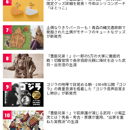
6
限定グッズ詳細を発表！今年はシリコンポーチ
「はとっこ」
土偶なりきりパーカーも！青森の縄文遺跡群で
7
発掘された土偶がモチーフのキュートなグッズ
が新発売
『豊臣兄弟！』小一郎の5万の大軍に徹底抗
8
戦！切腹覚悟で長宗我部元親に降伏を迫った武
将・谷忠澄の生涯
ゴジラの咆哮で目覚める朝…1954年公開『ゴジ
9
ラ』の貴重音源を搭載した「ゴジラ音声目覚ま
し時計」が新発売
『豊臣兄弟！』で萩原護が演じる武将・小堀正
10
次とは？秀長・秀吉・家康が重用、“出家を重
ねた実務派”の生涯