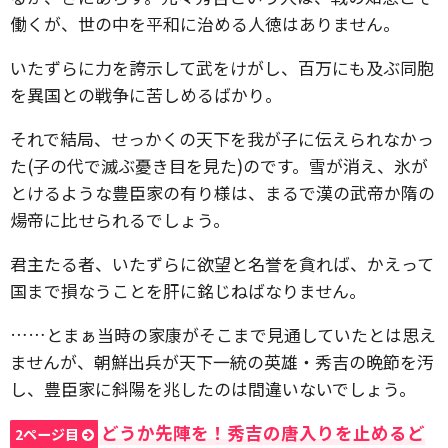
働くが、世の中を平和に治める人徳はありません。
いたずらに力を誇示して武をけがし、百万にも及ぶ同胞
を異国との戦争に苦しめるばかり。
それで結局、せっかくの天下を我が子に伝えられなかっ
た(子の代で滅ぶ憂き目を見た)のです。雪が消え、氷が
とけるような豊臣家の有り様は、まるで漢の武帝か隋の
煬帝に比せられるでしょう。
君主たる者、いたずらに欲望と名誉を貪れば、かえって
国まで損なうことを肝に銘じねばなりません。
……とまぁ当時の家康がそこまで見通していたとは思え
ませんが、朝鮮出兵が天下一統の英雄・秀吉の晩節を汚
し、豊臣家に斜陽を兆したのは間違いないでしょう。
どうか先陣を！秀吉の唐入りを止めるど
2ページ目