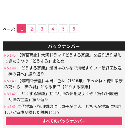
1
2
3
4
5
6
ページ:
バックナンバー
【賛否両論】大河ドラマ『どうする家康』を振り返り見え
No.145
てきた３つの「どうする」まとめ
「どうする家康」最後はみんなで海老すくい…最終回放送
No.144
「神の君へ」振り返り
【最終回予習】本当に色々（1616年）あったね…徳川家康
No.143
の死から「神の君」となるまで【どうする家康】
「どうする家康」共に乱世の夢を見ようぞ！第47回放送
No.142
「乱世の亡霊」振り返り
二代将軍・徳川秀忠には息子が二人、どちらが将軍に相応
No.141
しいか家康が課した試験とは？
すべてのバックナンバー