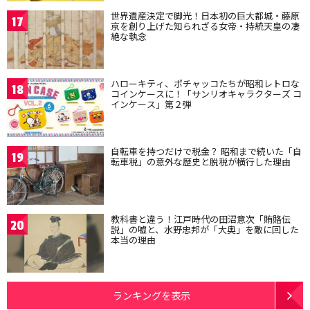
世界遺産決定で脚光！日本初の巨大都城・藤原
17
京を創り上げた知られざる女帝・持統天皇の凄
絶な執念
ハローキティ、ポチャッコたちが昭和レトロな
18
コインケースに！「サンリオキャラクターズ コ
インケース」第２弾
自転車を持つだけで税金？ 昭和まで続いた「自
19
転車税」の意外な歴史と脱税が横行した理由
教科書と違う！江戸時代の田沼意次「賄賂伝
20
説」の嘘と、水野忠邦が「大奥」を敵に回した
本当の理由
ランキングを表示