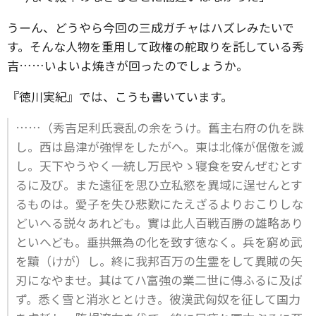
うーん、どうやら今回の三成ガチャはハズレみたいで
す。そんな人物を重用して政権の舵取りを託している秀
吉……いよいよ焼きが回ったのでしょうか。
『徳川実紀』では、こうも書いています。
……（秀吉足利氏衰乱の余をうけ。舊主右府の仇を誅
し。西は島津が強悍をしたがへ。東は北條が倨傲を滅
し。天下やうやく一統し万民やゝ寝食を安んぜむとす
るに及び。また遠征を思ひ立私慾を異域に逞せんとす
るものは。愛子を失ひ悲歎にたえざるよりおこりしな
どいへる説々あれども。實は此人百戦百勝の雄略あり
といへども。垂拱無為の化を致す徳なく。兵を窮め武
を黷（けが）し。終に我邦百万の生霊をして異賊の矢
刃になやませ。其はてハ富強の業二世に傳ふるに及ば
ず。悉く雪と消氷ととけき。彼漢武匈奴を征して国力