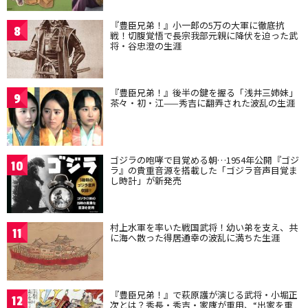
『豊臣兄弟！』小一郎の5万の大軍に徹底抗
8
戦！切腹覚悟で長宗我部元親に降伏を迫った武
将・谷忠澄の生涯
『豊臣兄弟！』後半の鍵を握る「浅井三姉妹」
9
茶々・初・江——秀吉に翻弄された波乱の生涯
ゴジラの咆哮で目覚める朝…1954年公開『ゴジ
10
ラ』の貴重音源を搭載した「ゴジラ音声目覚ま
し時計」が新発売
村上水軍を率いた戦国武将！幼い弟を支え、共
11
に海へ散った得居通幸の波乱に満ちた生涯
『豊臣兄弟！』で萩原護が演じる武将・小堀正
12
次とは？秀長・秀吉・家康が重用、“出家を重