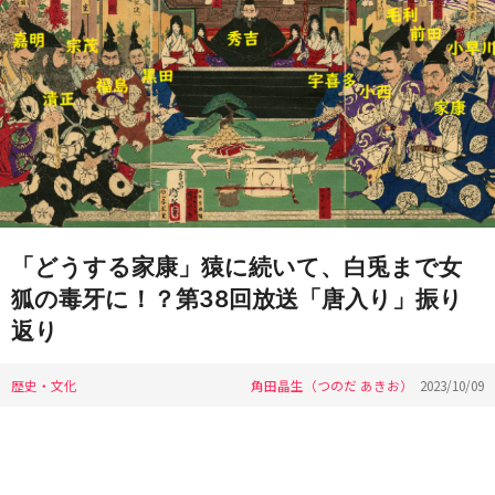
「どうする家康」猿に続いて、白兎まで女
狐の毒牙に！？第38回放送「唐入り」振り
返り
歴史・文化
角田晶生（つのだ あきお）
2023/10/09