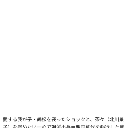
愛する我が子・鶴松を喪ったショックと、茶々（北川景
子）を慰めたい一心で朝鮮出兵＝明国征伐を強行した豊