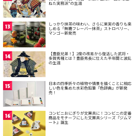
ねた実務派”の生涯
しっかり抹茶の味わい、さらに果実の香りも楽
13
しめる「無糖フレーバー抹茶」ストロベリー、
マンゴー新発売
【豊臣兄弟！】2度の改易から復活した武将・
14
多賀秀種とは？豊臣秀長に仕えた半年間と波乱
の生涯
日本の四季折々の植物や情景を描くことに相応
15
しい色を集めた水彩色鉛筆『色辞典』が新発
売！
コンビニおにぎりが文房具に！コンビニの定番
16
商品をモチーフにした文房具シリーズ『ジムマ
ート』誕生