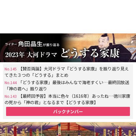
【賛否両論】大河ドラマ『どうする家康』を振り返り見え
No.145
てきた３つの「どうする」まとめ
「どうする家康」最後はみんなで海老すくい…最終回放送
No.144
「神の君へ」振り返り
【最終回予習】本当に色々（1616年）あったね…徳川家康
No.143
の死から「神の君」となるまで【どうする家康】
バックナンバー