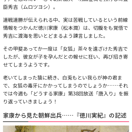
臣秀吉（ムロツヨシ）。
連戦連勝が伝えられる中、実は苦戦しているという前線
情報をつかんだ徳川家康（松本潤）は、切腹をも覚悟で
秀吉に渡海を思いとどまるよう諫言しました。
その甲斐あってか一度は「女狐」茶々を遠ざけた秀吉で
したが、彼女が子を孕んだとの報せに狂い、再び招き寄
せてしまうようです。
老いてしまった猿に続き、白兎もとい我らが神の君ま
で、女狐の毒牙にかかってしまうのでしょうか……それ
では今週も「どうする家康」第38回放送「唐入り」を振
り返っていきましょう！
家康から見た朝鮮出兵……『徳川実紀』の記述