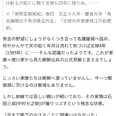
は射るが如くに馳て文禄も四年に移りぬ。……
※『東照宮御実紀』巻四 天正十九年―慶長元年「秀
吉譲関白于秀次尋企外征」「文禄元年家康発江戸赴肥
前」
秀吉の野望にしょうがなくつき合って名護屋城へ詰め、
何やかんやで矢の如く年月は流れて気づけば文禄4年
（1595年）に……そんな認識だったようです。これが家
康＝徳川家から見た朝鮮出兵の公式見解と言えるでしょ
う。
じっさい家康たちは朝鮮へ渡っていませんし、今一つ緊
張感に欠けるのは無理もありません。
しかし前線では苦しい戦いが続いており、その実情は石
田三成(中村七之助)が握りつぶすという残念な状態。
「今まで殿下のなさることに間違いはなかった」