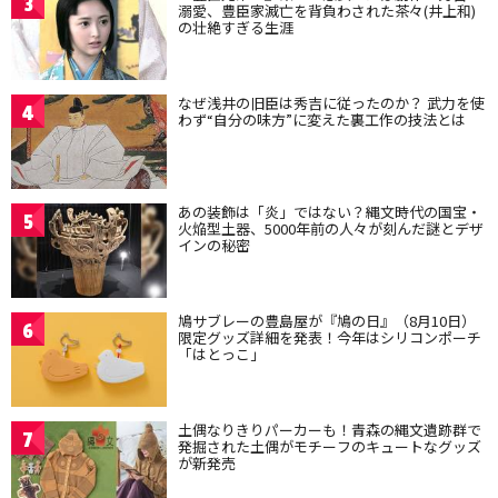
3
溺愛、豊臣家滅亡を背負わされた茶々(井上和)
の壮絶すぎる生涯
なぜ浅井の旧臣は秀吉に従ったのか？ 武力を使
4
わず“自分の味方”に変えた裏工作の技法とは
あの装飾は「炎」ではない？縄文時代の国宝・
5
火焔型土器、5000年前の人々が刻んだ謎とデザ
インの秘密
鳩サブレーの豊島屋が『鳩の日』（8月10日）
6
限定グッズ詳細を発表！今年はシリコンポーチ
「はとっこ」
土偶なりきりパーカーも！青森の縄文遺跡群で
7
発掘された土偶がモチーフのキュートなグッズ
が新発売