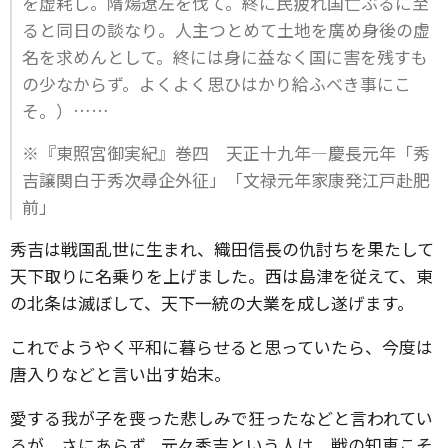
を虚耗し。隋煬遼左を伐て。終に民疲れ国亡ぶるに至
ると同日の談なり。人主つとめて土地を廣め身後の虚
名を求めんとして。終には身に益なく国に害を残すも
の少なからず。よくよく思ひはかり給ふべき事にこ
そ。）……
※『東照宮御実紀』巻四 天正十九年―慶長元年「秀
吉譲関白于秀次尋企外征」「文禄元年家康発江戸赴肥
前」
秀吉は戦国乱世に生まれ、織田信長の仇討ちを果たして
天下取りに名乗りを上げました。西は島津を従えて、東
の北条は滅ぼして、天下一統の大業を成し遂げます。
これでようやく平和に暮らせると思っていたら、今度は
唐入りなどと言い出す始末。
愛する我が子を喪った悲しみで狂ったなどと言われてい
るが、さにあらず。元々秀吉という人は、戦の知恵こそ