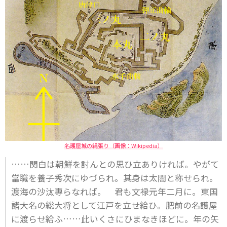
名護屋城の縄張り（画像：Wikipedia）
……関白は朝鮮を討んとの思ひ立ありければ。やがて
當職を養子秀次にゆづられ。其身は太閤と称せられ。
渡海の沙汰專らなれば。 君も文禄元年二月に。東国
諸大名の総大将として江戸を立せ給ひ。肥前の名護屋
に渡らせ給ふ……此いくさにひまなきほどに。年の矢