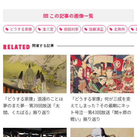
この記事の画像一覧
どうする家康
准三宮
前田利家
加藤清正
北政所
関連する記事
RELATED
「どうする家康」浪速のことは
「どうする家康」何が三成を変
夢のまた夢…第39回放送「太
えてしまった？その最期にネッ
閤、くたばる」振り返り
ト号泣…第43回放送「関ヶ原の
戦い」振り返り