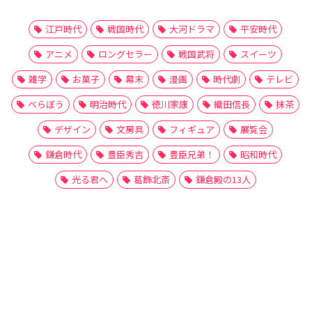
江戸時代
戦国時代
大河ドラマ
平安時代
アニメ
ロングセラー
戦国武将
スイーツ
雑学
お菓子
幕末
漫画
時代劇
テレビ
べらぼう
明治時代
徳川家康
織田信長
抹茶
デザイン
文房具
フィギュア
展覧会
鎌倉時代
豊臣秀吉
豊臣兄弟！
昭和時代
光る君へ
葛飾北斎
鎌倉殿の13人