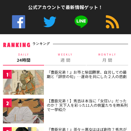
公式アカウントで最新情報ゲット！
ランキング
RANKING
DAILY
WEEKLY
MONTHLY
24時間
週 間
月 間
『豊臣兄弟！』お市と柴田勝家、自刃しての最
1
期と「辞世の句」…運命を共にした２人の悲劇
【豊臣兄弟！】秀吉は本当に「女狂い」だった
2
のか？ 天下人を彩った11人の側室たちを時系列
で一挙紹介
『豊臣兄弟！』茶々＝悪女はほぼ創作？秀吉が