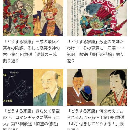
「どうする家康」三成の挙兵と
「どうする家康」数正のあほた
茶々の陰謀、そして高笑う神の
わけー！その真意に一同涙……
君…第41回放送「逆襲の三成」
第34回放送「豊臣の花嫁」振り
振り返り
返り
「どうする家康」きらめく星空
「どうする家康」何を考えてお
の下、ロマンチックに語らう二
られるんじゃあ～！第19回放送
人。第35回放送「欲望の怪物」
「お手付きしてどうする！」振
振り返り
り返り