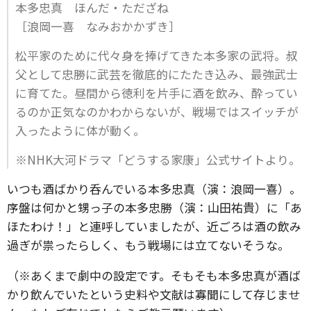
本多忠真 ほんだ・ただざね
［浪岡一喜 なみおかかずき］
松平家のために代々身を捧げてきた本多家の武将。叔
父として忠勝に武芸を徹底的にたたき込み、最強武士
に育てた。昼間から徳利を片手に酒を飲み、酔ってい
るのか正気なのかわからないが、戦場ではスイッチが
入ったように体が動く。
※NHK大河ドラマ「どうする家康」公式サイトより。
いつも酒ばかり呑んでいる本多忠真（演：浪岡一喜）。
序盤は何かと甥っ子の本多忠勝（演：山田祐貴）に「あ
ほたわけ！」と連呼していましたが、近ごろは酒の飲み
過ぎが祟ったらしく、もう戦場には立てないそうな。
（※あくまで劇中の設定です。そもそも本多忠真が酒ば
かり飲んでいたという史料や文献は寡聞にして存じませ