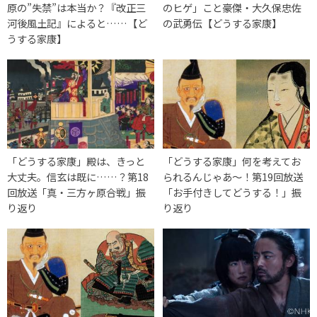
原の”失禁”は本当か？『改正三
のヒゲ」こと豪傑・大久保忠佐
河後風土記』によると……【ど
の武勇伝【どうする家康】
うする家康】
「どうする家康」殿は、きっと
「どうする家康」何を考えてお
大丈夫。信玄は既に……？第18
られるんじゃあ～！第19回放送
回放送「真・三方ヶ原合戦」振
「お手付きしてどうする！」振
り返り
り返り