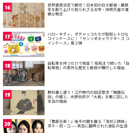
世界遺産決定で脚光！日本初の巨大都城・藤原
16
京を創り上げた知られざる女帝・持統天皇の凄
絶な執念
ハローキティ、ポチャッコたちが昭和レトロな
17
コインケースに！「サンリオキャラクターズ コ
インケース」第２弾
自転車を持つだけで税金？ 昭和まで続いた「自
18
転車税」の意外な歴史と脱税が横行した理由
教科書と違う！江戸時代の田沼意次「賄賂伝
19
説」の嘘と、水野忠邦が「大奥」を敵に回した
本当の理由
『豊臣兄弟！』後半の鍵を握る「浅井三姉妹」
20
茶々・初・江——秀吉に翻弄された波乱の生涯