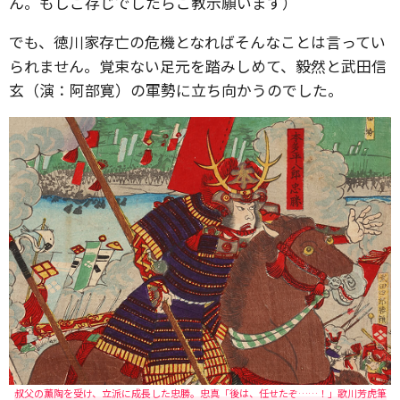
ん。もしご存じでしたらご教示願います）
でも、徳川家存亡の危機となればそんなことは言ってい
られません。覚束ない足元を踏みしめて、毅然と武田信
玄（演：阿部寛）の軍勢に立ち向かうのでした。
叔父の薫陶を受け、立派に成長した忠勝。忠真「後は、任せたぞ……！」歌川芳虎筆