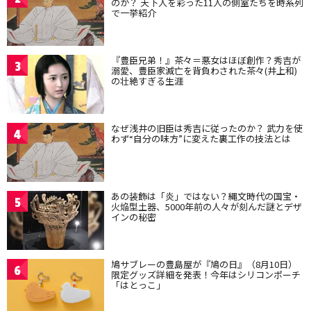
のか？ 天下人を彩った11人の側室たちを時系列
で一挙紹介
『豊臣兄弟！』茶々＝悪女はほぼ創作？秀吉が
3
溺愛、豊臣家滅亡を背負わされた茶々(井上和)
の壮絶すぎる生涯
なぜ浅井の旧臣は秀吉に従ったのか？ 武力を使
4
わず“自分の味方”に変えた裏工作の技法とは
あの装飾は「炎」ではない？縄文時代の国宝・
5
火焔型土器、5000年前の人々が刻んだ謎とデザ
インの秘密
鳩サブレーの豊島屋が『鳩の日』（8月10日）
6
限定グッズ詳細を発表！今年はシリコンポーチ
「はとっこ」