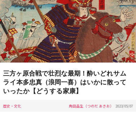
三方ヶ原合戦で壮烈な最期！酔いどれサム
ライ本多忠真（浪岡一喜）はいかに散って
いったか【どうする家康】
歴史・文化
角田晶生（つのだ あきお）
2023/05/07