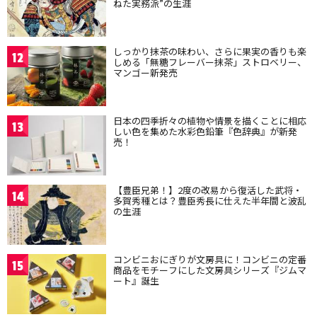
ねた実務派”の生涯
しっかり抹茶の味わい、さらに果実の香りも楽
12
しめる「無糖フレーバー抹茶」ストロベリー、
マンゴー新発売
日本の四季折々の植物や情景を描くことに相応
13
しい色を集めた水彩色鉛筆『色辞典』が新発
売！
【豊臣兄弟！】2度の改易から復活した武将・
14
多賀秀種とは？豊臣秀長に仕えた半年間と波乱
の生涯
コンビニおにぎりが文房具に！コンビニの定番
15
商品をモチーフにした文房具シリーズ『ジムマ
ート』誕生