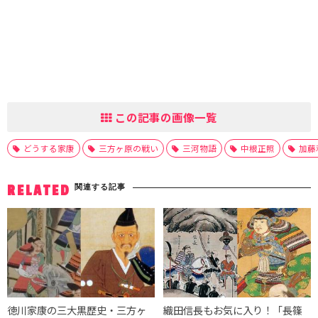
この記事の画像一覧
どうする家康
三方ヶ原の戦い
三河物語
中根正照
加藤
関連する記事
RELATED
徳川家康の三大黒歴史・三方ヶ
織田信長もお気に入り！「長篠