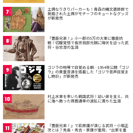
土偶なりきりパーカーも！青森の縄文遺跡群で
7
発掘された土偶がモチーフのキュートなグッズ
が新発売
『豊臣兄弟！』小一郎の5万の大軍に徹底抗
8
戦！切腹覚悟で長宗我部元親に降伏を迫った武
将・谷忠澄の生涯
ゴジラの咆哮で目覚める朝…1954年公開『ゴジ
9
ラ』の貴重音源を搭載した「ゴジラ音声目覚ま
し時計」が新発売
村上水軍を率いた戦国武将！幼い弟を支え、共
10
に海へ散った得居通幸の波乱に満ちた生涯
『豊臣兄弟！』で萩原護が演じる武将・小堀正
11
次とは？秀長・秀吉・家康が重用、“出家を重