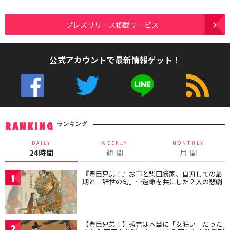
プレスリリース掲載サービス
公式アカウントで最新情報ゲット！
ランキング
RANKING
DAILY
WEEKLY
MONTHLY
24時間
週 間
月 間
『豊臣兄弟！』お市と柴田勝家、自刃しての最
1
期と「辞世の句」…運命を共にした２人の悲劇
【豊臣兄弟！】秀吉は本当に「女狂い」だった
2