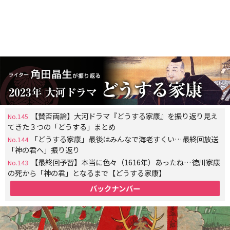
【賛否両論】大河ドラマ『どうする家康』を振り返り見え
No.145
てきた３つの「どうする」まとめ
「どうする家康」最後はみんなで海老すくい…最終回放送
No.144
「神の君へ」振り返り
【最終回予習】本当に色々（1616年）あったね…徳川家康
No.143
の死から「神の君」となるまで【どうする家康】
バックナンバー