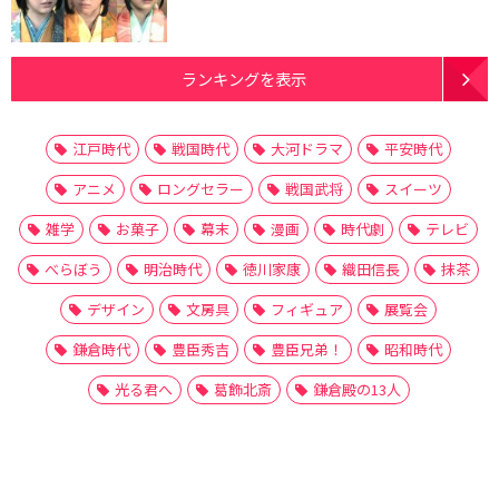
ランキングを表示
江戸時代
戦国時代
大河ドラマ
平安時代
アニメ
ロングセラー
戦国武将
スイーツ
雑学
お菓子
幕末
漫画
時代劇
テレビ
べらぼう
明治時代
徳川家康
織田信長
抹茶
デザイン
文房具
フィギュア
展覧会
鎌倉時代
豊臣秀吉
豊臣兄弟！
昭和時代
光る君へ
葛飾北斎
鎌倉殿の13人