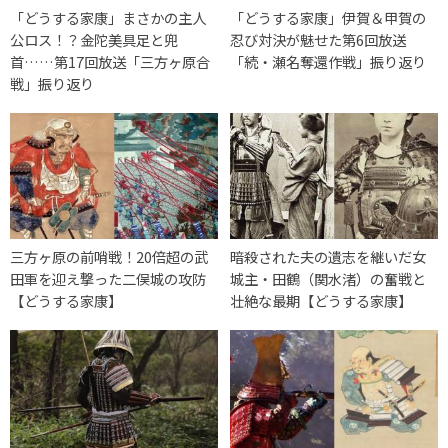
「どうする家康」まさかの主人
「どうする家康」伊賀＆甲賀の
公ロス！？金陀美具足と兜
忍び対決が魅せた第6回放送
首……第17回放送「三方ヶ原合
「続・瀬名奪還作戦」振り返り
戦」振り返り
三方ヶ原の前哨戦！20倍超の武
暗殺された夫の遺志を継いだ女
田軍を迎え撃った二俣城の攻防
城主・田鶴（関水渚）の奮戦と
【どうする家康】
壮絶な最期【どうする家康】