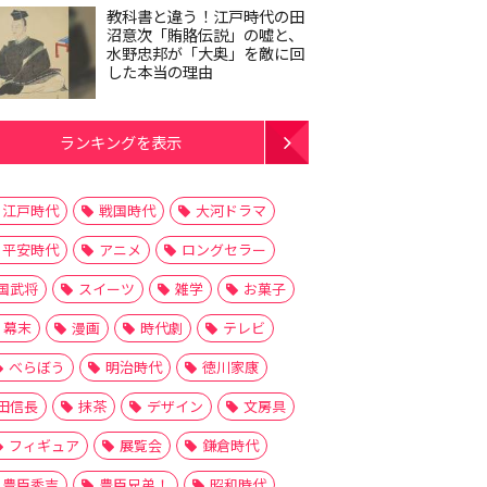
教科書と違う！江戸時代の田
沼意次「賄賂伝説」の嘘と、
水野忠邦が「大奥」を敵に回
した本当の理由
ランキングを表示
江戸時代
戦国時代
大河ドラマ
平安時代
アニメ
ロングセラー
国武将
スイーツ
雑学
お菓子
幕末
漫画
時代劇
テレビ
べらぼう
明治時代
徳川家康
田信長
抹茶
デザイン
文房具
フィギュア
展覧会
鎌倉時代
豊臣秀吉
豊臣兄弟！
昭和時代