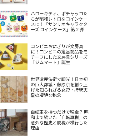
ハローキティ、ポチャッコた
ちが昭和レトロなコインケー
スに！「サンリオキャラクタ
ーズ コインケース」第２弾
コンビニおにぎりが文房具
に！コンビニの定番商品をモ
チーフにした文房具シリーズ
『ジムマート』誕生
世界遺産決定で脚光！日本初
の巨大都城・藤原京を創り上
げた知られざる女帝・持統天
皇の凄絶な執念
自転車を持つだけで税金？ 昭
和まで続いた「自転車税」の
意外な歴史と脱税が横行した
理由