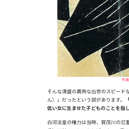
平清
そんな清盛の異例な出世のスピード
ん）」だったという説があります。
低い女に生ませた子どものことを指
白河法皇の権力は当時、賀茂川の氾