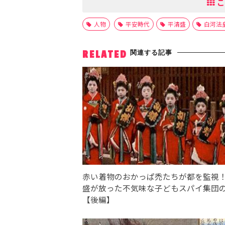
こ
人物
平安時代
平清盛
白河法
関連する記事
RELATED
赤い着物のおかっぱ禿たちが都を監視
盛が放った不気味な子どもスパイ集団
【後編】