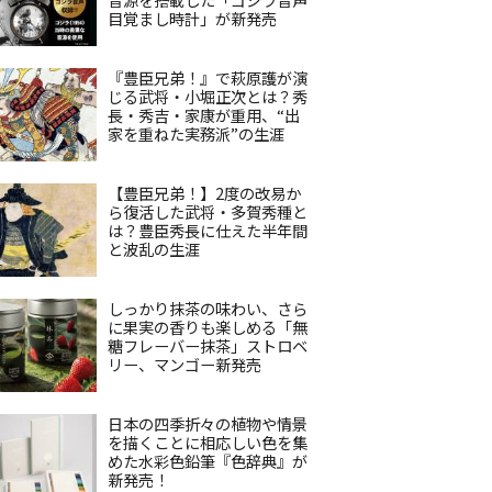
目覚まし時計」が新発売
『豊臣兄弟！』で萩原護が演
じる武将・小堀正次とは？秀
長・秀吉・家康が重用、“出
家を重ねた実務派”の生涯
【豊臣兄弟！】2度の改易か
ら復活した武将・多賀秀種と
は？豊臣秀長に仕えた半年間
と波乱の生涯
しっかり抹茶の味わい、さら
に果実の香りも楽しめる「無
糖フレーバー抹茶」ストロベ
リー、マンゴー新発売
日本の四季折々の植物や情景
を描くことに相応しい色を集
めた水彩色鉛筆『色辞典』が
新発売！