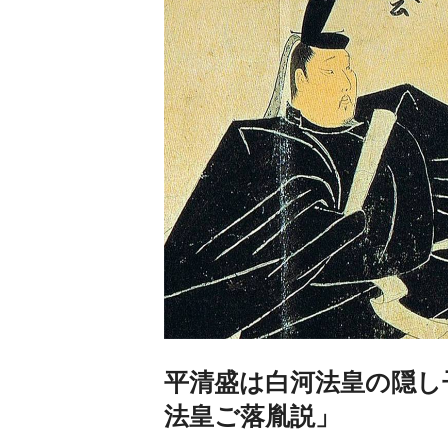
平清盛は白河法皇の隠し
法皇ご落胤説」