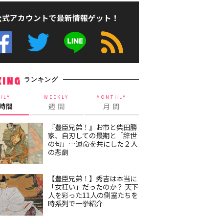
公式アカウントで最新情報ゲット！
ランキング
KING
ILY
WEEKLY
MONTHLY
4時間
週 間
月 間
『豊臣兄弟！』お市と柴田勝
家、自刃しての最期と「辞世
の句」…運命を共にした２人
の悲劇
【豊臣兄弟！】秀吉は本当に
「女狂い」だったのか？ 天下
人を彩った11人の側室たちを
時系列で一挙紹介