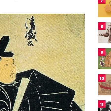
7
8
9
10
11