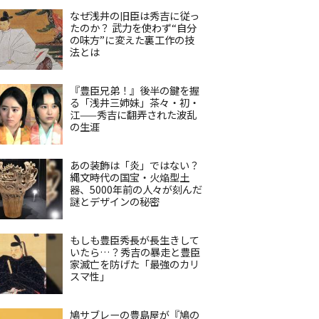
なぜ浅井の旧臣は秀吉に従っ
たのか？ 武力を使わず“自分
の味方”に変えた裏工作の技
法とは
『豊臣兄弟！』後半の鍵を握
る「浅井三姉妹」茶々・初・
江——秀吉に翻弄された波乱
の生涯
あの装飾は「炎」ではない？
縄文時代の国宝・火焔型土
器、5000年前の人々が刻んだ
謎とデザインの秘密
もしも豊臣秀長が長生きして
いたら…？秀吉の暴走と豊臣
家滅亡を防げた「最強のカリ
スマ性」
鳩サブレーの豊島屋が『鳩の