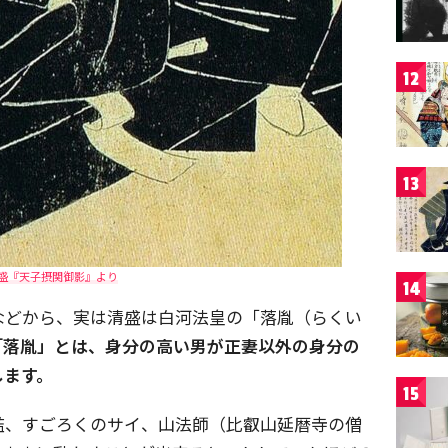
12
13
盛『天子摂関御影』より
14
などから、実は清盛は白河法皇の「落胤（らくい
「落胤」とは、身分の高い男が正妻以外の身分の
します。
15
濫、すごろくのサイ、山法師（比叡山延暦寺の僧