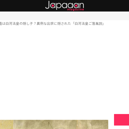
盛は白河法皇の隠し子？異例な出世に隠された「白河法皇ご落胤説」