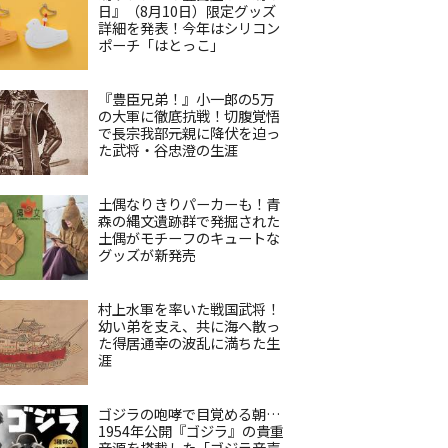
日』（8月10日）限定グッズ
詳細を発表！今年はシリコン
ポーチ「はとっこ」
『豊臣兄弟！』小一郎の5万
の大軍に徹底抗戦！切腹覚悟
で長宗我部元親に降伏を迫っ
た武将・谷忠澄の生涯
土偶なりきりパーカーも！青
森の縄文遺跡群で発掘された
土偶がモチーフのキュートな
グッズが新発売
村上水軍を率いた戦国武将！
幼い弟を支え、共に海へ散っ
た得居通幸の波乱に満ちた生
涯
ゴジラの咆哮で目覚める朝…
1954年公開『ゴジラ』の貴重
音源を搭載した「ゴジラ音声