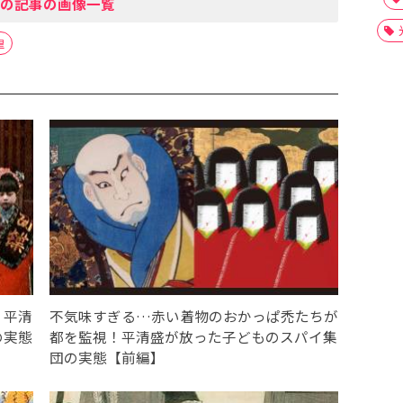
の記事の画像一覧
皇
！平清
不気味すぎる…赤い着物のおかっぱ禿たちが
の実態
都を監視！平清盛が放った子どものスパイ集
団の実態【前編】