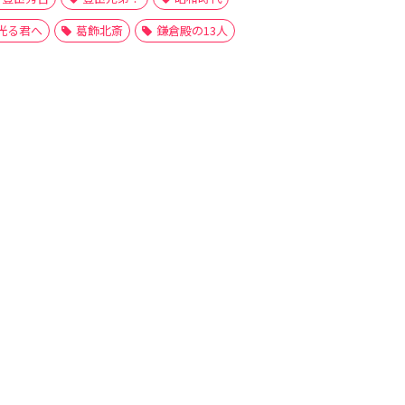
光る君へ
葛飾北斎
鎌倉殿の13人