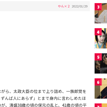
やん×２
2022/01/29
3
4
5
6
ながら、太政大臣の位まで上り詰め、一族郎党を
らずんば人にあらず」とまで身内に言わしめたほ
が、清盛38歳の頃の保元の乱と、41歳の頃の平