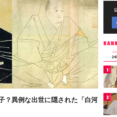
RAN
DA
2
1
2
子？異例な出世に隠された「白河