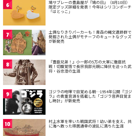
鳩サブレーの豊島屋が『鳩の日』（8月10日）
6
限定グッズ詳細を発表！今年はシリコンポーチ
「はとっこ」
土偶なりきりパーカーも！青森の縄文遺跡群で
7
発掘された土偶がモチーフのキュートなグッズ
が新発売
『豊臣兄弟！』小一郎の5万の大軍に徹底抗
8
戦！切腹覚悟で長宗我部元親に降伏を迫った武
将・谷忠澄の生涯
ゴジラの咆哮で目覚める朝…1954年公開『ゴジ
9
ラ』の貴重音源を搭載した「ゴジラ音声目覚ま
し時計」が新発売
村上水軍を率いた戦国武将！幼い弟を支え、共
10
に海へ散った得居通幸の波乱に満ちた生涯