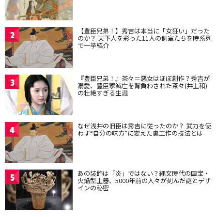
【豊臣兄弟！】秀吉は本当に「女狂い」だった
2
のか？ 天下人を彩った11人の側室たちを時系列
で一挙紹介
『豊臣兄弟！』茶々＝悪女はほぼ創作？秀吉が
3
溺愛、豊臣家滅亡を背負わされた茶々(井上和)
の壮絶すぎる生涯
なぜ浅井の旧臣は秀吉に従ったのか？ 武力を使
4
わず“自分の味方”に変えた裏工作の技法とは
あの装飾は「炎」ではない？縄文時代の国宝・
5
火焔型土器、5000年前の人々が刻んだ謎とデザ
インの秘密