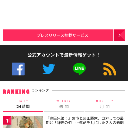
プレスリリース掲載サービス
公式アカウントで最新情報ゲット！
ランキング
RANKING
DAILY
WEEKLY
MONTHLY
24時間
週 間
月 間
『豊臣兄弟！』お市と柴田勝家、自刃しての最
1
期と「辞世の句」…運命を共にした２人の悲劇