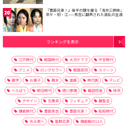
『豊臣兄弟！』後半の鍵を握る「浅井三姉妹」
20
茶々・初・江——秀吉に翻弄された波乱の生涯
ランキングを表示
江戸時代
戦国時代
大河ドラマ
平安時代
アニメ
ロングセラー
戦国武将
スイーツ
雑学
お菓子
幕末
漫画
時代劇
テレビ
べらぼう
明治時代
徳川家康
織田信長
抹茶
デザイン
文房具
フィギュア
展覧会
鎌倉時代
豊臣秀吉
豊臣兄弟！
昭和時代
光る君へ
葛飾北斎
鎌倉殿の13人