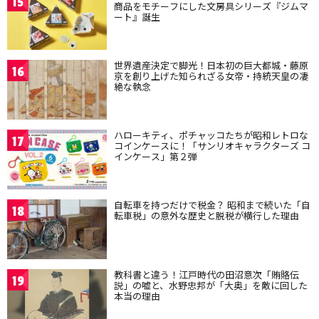
15
商品をモチーフにした文房具シリーズ『ジムマ
ート』誕生
世界遺産決定で脚光！日本初の巨大都城・藤原
16
京を創り上げた知られざる女帝・持統天皇の凄
絶な執念
ハローキティ、ポチャッコたちが昭和レトロな
17
コインケースに！「サンリオキャラクターズ コ
インケース」第２弾
自転車を持つだけで税金？ 昭和まで続いた「自
18
転車税」の意外な歴史と脱税が横行した理由
教科書と違う！江戸時代の田沼意次「賄賂伝
19
説」の嘘と、水野忠邦が「大奥」を敵に回した
本当の理由