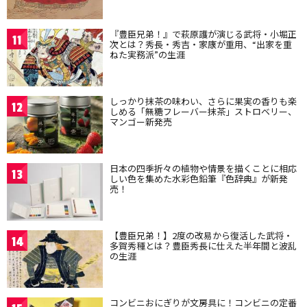
『豊臣兄弟！』で萩原護が演じる武将・小堀正
11
次とは？秀長・秀吉・家康が重用、“出家を重
ねた実務派”の生涯
しっかり抹茶の味わい、さらに果実の香りも楽
12
しめる「無糖フレーバー抹茶」ストロベリー、
マンゴー新発売
日本の四季折々の植物や情景を描くことに相応
13
しい色を集めた水彩色鉛筆『色辞典』が新発
売！
【豊臣兄弟！】2度の改易から復活した武将・
14
多賀秀種とは？豊臣秀長に仕えた半年間と波乱
の生涯
コンビニおにぎりが文房具に！コンビニの定番