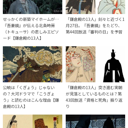
せっかくの新築マイホームが…
「鎌倉殿の13人」刻々と近づく1
『吾妻鏡』が伝える北条時房
月27日。『吾妻鏡』をたどり、
（トキューサ）の悲しみエピソ
第44回放送「審判の日」を予習
ード【鎌倉殿の13人】
公暁は「くぎょう」じゃない
「鎌倉殿の13人」突き進む実朝
の？大河ドラマで「こうぎょ
が見落としているものとは？第
う」と読むのはこんな理由【鎌
43回放送「資格と死角」振り返
倉殿の13人】
り