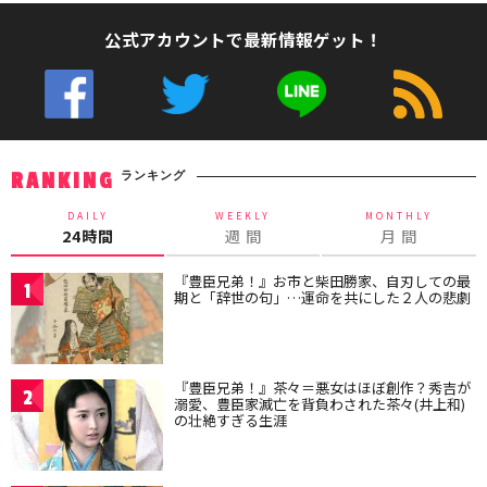
公式アカウントで最新情報ゲット！
ランキング
RANKING
DAILY
WEEKLY
MONTHLY
24時間
週 間
月 間
『豊臣兄弟！』お市と柴田勝家、自刃しての最
1
期と「辞世の句」…運命を共にした２人の悲劇
『豊臣兄弟！』茶々＝悪女はほぼ創作？秀吉が
2
溺愛、豊臣家滅亡を背負わされた茶々(井上和)
の壮絶すぎる生涯