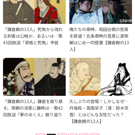
「鎌倉殿の13人」死角から現れ
俺たちの泰時、和田合戦の恩賞
る刺客は公暁か、あるいは…第
を辞退！北条泰時の真意に源実
43回放送「資格と死角」予習
朝はじめ一同感激【鎌倉殿の13
人】
「鎌倉殿の13人」鎌倉を取り戻
久しぶりの登場！しかしなぜ…
す。実朝の決意に義時は…第42
丹後局・高階栄子（演：鈴木京
回放送「夢のゆくえ」振り返り
香）とはどんな女性だった？
【鎌倉殿の13人】