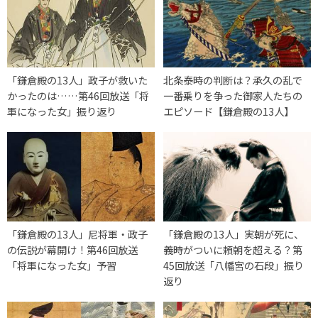
「鎌倉殿の13人」政子が救いた
北条泰時の判断は？承久の乱で
かったのは……第46回放送「将
一番乗りを争った御家人たちの
軍になった女」振り返り
エピソード【鎌倉殿の13人】
「鎌倉殿の13人」尼将軍・政子
「鎌倉殿の13人」実朝が死に、
の伝説が幕開け！第46回放送
義時がついに頼朝を超える？第
「将軍になった女」予習
45回放送「八幡宮の石段」振り
返り