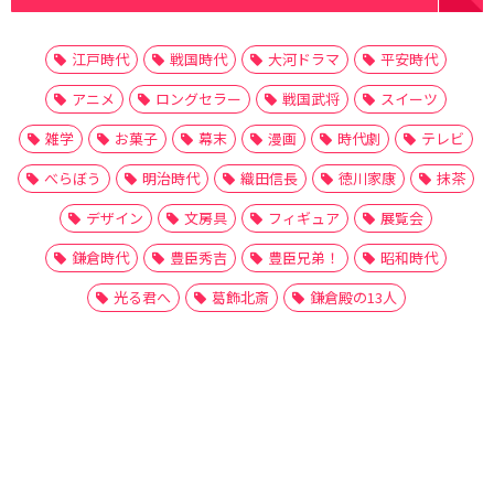
江戸時代
戦国時代
大河ドラマ
平安時代
アニメ
ロングセラー
戦国武将
スイーツ
雑学
お菓子
幕末
漫画
時代劇
テレビ
べらぼう
明治時代
織田信長
徳川家康
抹茶
デザイン
文房具
フィギュア
展覧会
鎌倉時代
豊臣秀吉
豊臣兄弟！
昭和時代
光る君へ
葛飾北斎
鎌倉殿の13人