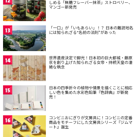
12
しめる「無糖フレーバー抹茶」ストロベリー、
マンゴー新発売
「一口」が「いもあらい」！？ 日本の難読地名
13
には知られざる“名前の法則”があった
世界遺産決定で脚光！日本初の巨大都城・藤原
14
京を創り上げた知られざる女帝・持統天皇の凄
絶な執念
日本の四季折々の植物や情景を描くことに相応
15
しい色を集めた水彩色鉛筆『色辞典』が新発
売！
コンビニおにぎりが文房具に！コンビニの定番
16
商品をモチーフにした文房具シリーズ『ジムマ
ート』誕生