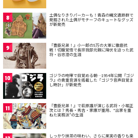
土偶なりきりパーカーも！青森の縄文遺跡群で
8
発掘された土偶がモチーフのキュートなグッズ
が新発売
『豊臣兄弟！』小一郎の5万の大軍に徹底抗
9
戦！切腹覚悟で長宗我部元親に降伏を迫った武
将・谷忠澄の生涯
ゴジラの咆哮で目覚める朝…1954年公開『ゴジ
10
ラ』の貴重音源を搭載した「ゴジラ音声目覚ま
し時計」が新発売
『豊臣兄弟！』で萩原護が演じる武将・小堀正
11
次とは？秀長・秀吉・家康が重用、“出家を重
ねた実務派”の生涯
しっかり抹茶の味わい、さらに果実の香りも楽