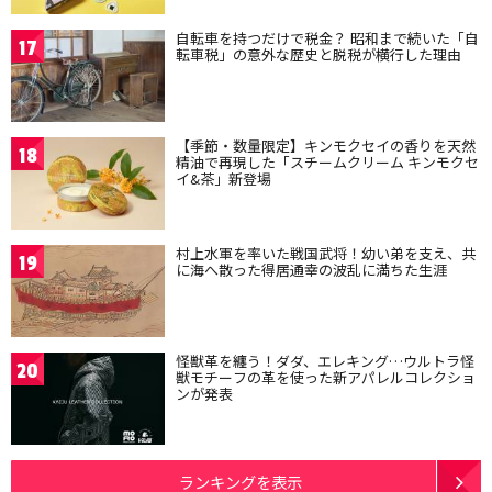
自転車を持つだけで税金？ 昭和まで続いた「自
17
転車税」の意外な歴史と脱税が横行した理由
【季節・数量限定】キンモクセイの香りを天然
18
精油で再現した「スチームクリーム キンモクセ
イ&茶」新登場
村上水軍を率いた戦国武将！幼い弟を支え、共
19
に海へ散った得居通幸の波乱に満ちた生涯
怪獣革を纏う！ダダ、エレキング…ウルトラ怪
20
獣モチーフの革を使った新アパレルコレクショ
ンが発表
ランキングを表示