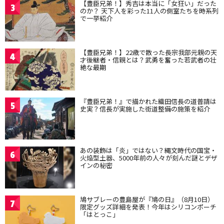
【豊臣兄弟！】秀吉は本当に「女狂い」だった
3
のか？ 天下人を彩った11人の側室たちを時系列
で一挙紹介
【豊臣兄弟！】22歳で散った長宗我部元親の天
4
才後継者・信親とは？武勇を奮った若武者の壮
絶な最期
『豊臣兄弟！』で描かれた織田信長の道普請は
5
史実？信長が実施した街道整備の施策を紹介
あの装飾は「炎」ではない？縄文時代の国宝・
6
火焔型土器、5000年前の人々が刻んだ謎とデザ
インの秘密
鳩サブレーの豊島屋が『鳩の日』（8月10日）
7
限定グッズ詳細を発表！今年はシリコンポーチ
「はとっこ」