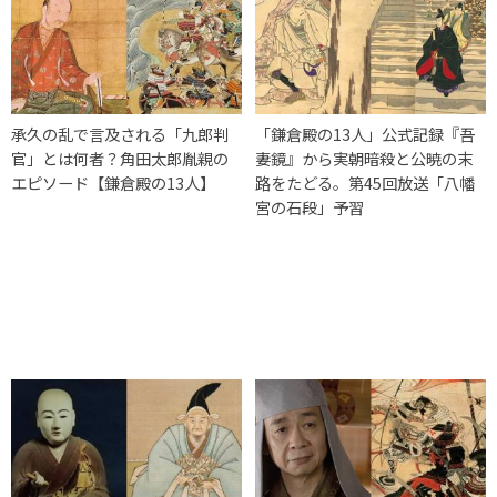
承久の乱で言及される「九郎判
「鎌倉殿の13人」公式記録『吾
官」とは何者？角田太郎胤親の
妻鏡』から実朝暗殺と公暁の末
エピソード【鎌倉殿の13人】
路をたどる。第45回放送「八幡
宮の石段」予習