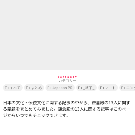
CATEGORY
カテゴリー
すべて
まとめ
Japaaan PR
_終了_
アート
エン
日本の文化・伝統文化に関する記事の中から、鎌倉殿の13人に関す
る話題をまとめてみました。鎌倉殿の13人に関する記事はこのペー
ジからいつでもチェックできます。