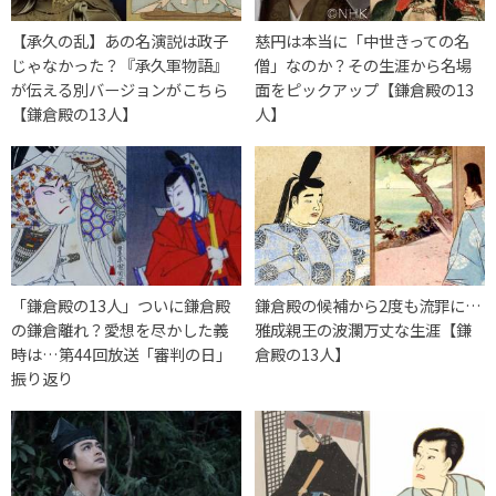
【承久の乱】あの名演説は政子
慈円は本当に「中世きっての名
じゃなかった？『承久軍物語』
僧」なのか？その生涯から名場
が伝える別バージョンがこちら
面をピックアップ【鎌倉殿の13
【鎌倉殿の13人】
人】
「鎌倉殿の13人」ついに鎌倉殿
鎌倉殿の候補から2度も流罪に…
の鎌倉離れ？愛想を尽かした義
雅成親王の波瀾万丈な生涯【鎌
時は…第44回放送「審判の日」
倉殿の13人】
振り返り