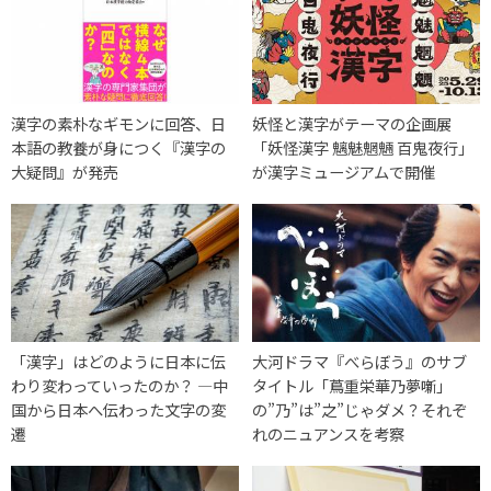
漢字の素朴なギモンに回答、日
妖怪と漢字がテーマの企画展
本語の教養が身につく『漢字の
「妖怪漢字 魑魅魍魎 百鬼夜行」
大疑問』が発売
が漢字ミュージアムで開催
「漢字」はどのように日本に伝
大河ドラマ『べらぼう』のサブ
わり変わっていったのか？ —中
タイトル「蔦重栄華乃夢噺」
国から日本へ伝わった文字の変
の”乃”は”之”じゃダメ？それぞ
遷
れのニュアンスを考察