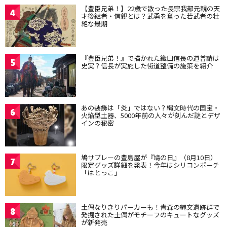
【豊臣兄弟！】22歳で散った長宗我部元親の天
4
才後継者・信親とは？武勇を奮った若武者の壮
絶な最期
『豊臣兄弟！』で描かれた織田信長の道普請は
5
史実？信長が実施した街道整備の施策を紹介
あの装飾は「炎」ではない？縄文時代の国宝・
6
火焔型土器、5000年前の人々が刻んだ謎とデザ
インの秘密
鳩サブレーの豊島屋が『鳩の日』（8月10日）
7
限定グッズ詳細を発表！今年はシリコンポーチ
「はとっこ」
土偶なりきりパーカーも！青森の縄文遺跡群で
8
発掘された土偶がモチーフのキュートなグッズ
が新発売