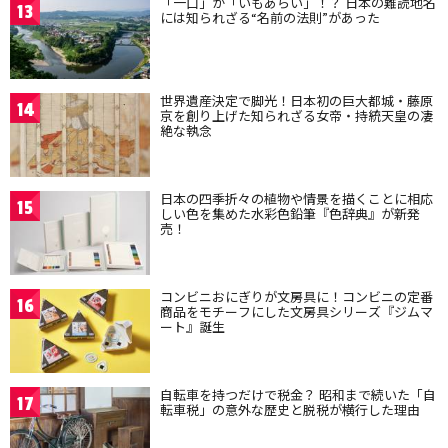
「一口」が「いもあらい」！？ 日本の難読地名
13
には知られざる“名前の法則”があった
世界遺産決定で脚光！日本初の巨大都城・藤原
14
京を創り上げた知られざる女帝・持統天皇の凄
絶な執念
日本の四季折々の植物や情景を描くことに相応
15
しい色を集めた水彩色鉛筆『色辞典』が新発
売！
コンビニおにぎりが文房具に！コンビニの定番
16
商品をモチーフにした文房具シリーズ『ジムマ
ート』誕生
自転車を持つだけで税金？ 昭和まで続いた「自
17
転車税」の意外な歴史と脱税が横行した理由