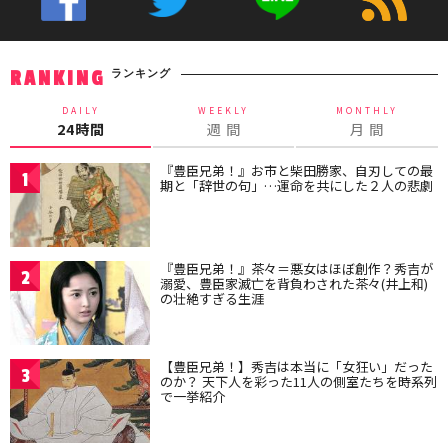
ランキング
RANKING
DAILY
WEEKLY
MONTHLY
24時間
週 間
月 間
『豊臣兄弟！』お市と柴田勝家、自刃しての最
1
期と「辞世の句」…運命を共にした２人の悲劇
『豊臣兄弟！』茶々＝悪女はほぼ創作？秀吉が
2
溺愛、豊臣家滅亡を背負わされた茶々(井上和)
の壮絶すぎる生涯
【豊臣兄弟！】秀吉は本当に「女狂い」だった
3
のか？ 天下人を彩った11人の側室たちを時系列
で一挙紹介