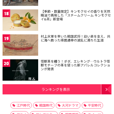
【季節・数量限定】キンモクセイの香りを天然
18
精油で再現した「スチームクリーム キンモクセ
イ&茶」新登場
村上水軍を率いた戦国武将！幼い弟を支え、共
19
に海へ散った得居通幸の波乱に満ちた生涯
怪獣革を纏う！ダダ、エレキング…ウルトラ怪
20
獣モチーフの革を使った新アパレルコレクショ
ンが発表
ランキングを表示
江戸時代
戦国時代
大河ドラマ
平安時代