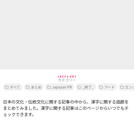
CATEGORY
カテゴリー
すべて
まとめ
Japaaan PR
_終了_
アート
エン
日本の文化・伝統文化に関する記事の中から、漢字に関する話題を
まとめてみました。漢字に関する記事はこのページからいつでもチ
ェックできます。