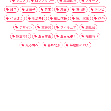
アニメ
ロングセラー
戦国武将
スイーツ
雑学
お菓子
幕末
漫画
時代劇
テレビ
べらぼう
明治時代
織田信長
徳川家康
抹茶
デザイン
文房具
フィギュア
展覧会
鎌倉時代
豊臣秀吉
豊臣兄弟！
昭和時代
光る君へ
葛飾北斎
鎌倉殿の13人