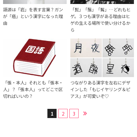
語源は「岩」を表す言葉？ガン
「髭」「鬚」「髯」…どれもヒ
が「癌」という漢字になった理
ゲ。３つも漢字がある理由はヒ
由
ゲの生える場所で使い分けるか
ら
「張・本人」それとも「張本・
つながりある漢字を左右にデザ
人」？「張本人」ってどこで区
インした「もじイヤリング＆ピ
切ればいいの？
アス」が可愛いぞ♡
1
2
3