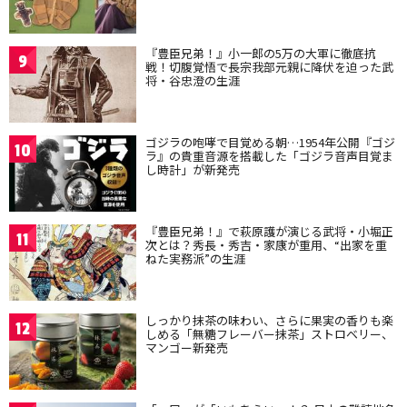
『豊臣兄弟！』小一郎の5万の大軍に徹底抗
9
戦！切腹覚悟で長宗我部元親に降伏を迫った武
将・谷忠澄の生涯
ゴジラの咆哮で目覚める朝…1954年公開『ゴジ
10
ラ』の貴重音源を搭載した「ゴジラ音声目覚ま
し時計」が新発売
『豊臣兄弟！』で萩原護が演じる武将・小堀正
11
次とは？秀長・秀吉・家康が重用、“出家を重
ねた実務派”の生涯
しっかり抹茶の味わい、さらに果実の香りも楽
12
しめる「無糖フレーバー抹茶」ストロベリー、
マンゴー新発売