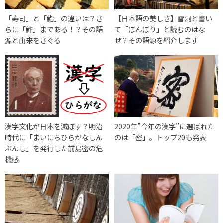
「寿司」と「鮨」の違いは？さ
【日本語の美しさ】雪洞と書い
らに「鮓」まである！？その語
て「ぼんぼり」と読むのはな
源と由来をさぐる
ぜ？その語源を紹介します
漢字文化が日本を滅ぼす？明治
2020年”今年の漢字”に選ばれた
時代に「まいにちひらがなしん
のは「密」。トップ20も発表
ぶんし」を発行した前島密の危
機感