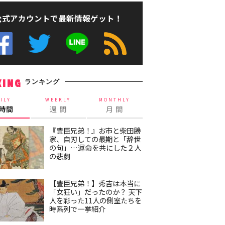
公式アカウントで最新情報ゲット！
ランキング
KING
ILY
WEEKLY
MONTHLY
4時間
週 間
月 間
『豊臣兄弟！』お市と柴田勝
家、自刃しての最期と「辞世
の句」…運命を共にした２人
の悲劇
【豊臣兄弟！】秀吉は本当に
「女狂い」だったのか？ 天下
人を彩った11人の側室たちを
時系列で一挙紹介