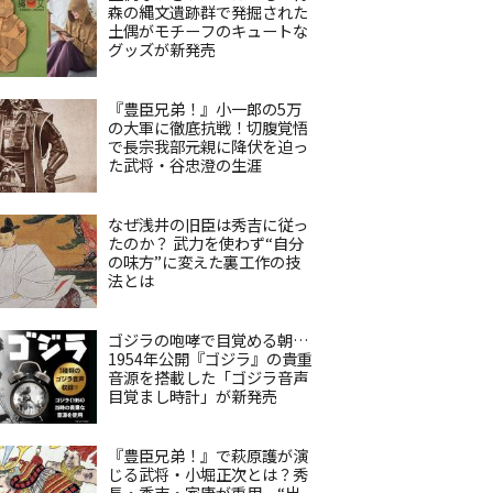
森の縄文遺跡群で発掘された
土偶がモチーフのキュートな
グッズが新発売
『豊臣兄弟！』小一郎の5万
の大軍に徹底抗戦！切腹覚悟
で長宗我部元親に降伏を迫っ
た武将・谷忠澄の生涯
なぜ浅井の旧臣は秀吉に従っ
たのか？ 武力を使わず“自分
の味方”に変えた裏工作の技
法とは
ゴジラの咆哮で目覚める朝…
1954年公開『ゴジラ』の貴重
音源を搭載した「ゴジラ音声
目覚まし時計」が新発売
『豊臣兄弟！』で萩原護が演
じる武将・小堀正次とは？秀
長・秀吉・家康が重用、“出