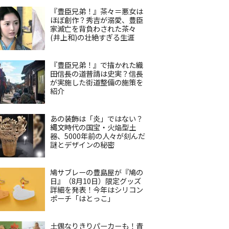
『豊臣兄弟！』茶々＝悪女は
ほぼ創作？秀吉が溺愛、豊臣
家滅亡を背負わされた茶々
(井上和)の壮絶すぎる生涯
『豊臣兄弟！』で描かれた織
田信長の道普請は史実？信長
が実施した街道整備の施策を
紹介
あの装飾は「炎」ではない？
縄文時代の国宝・火焔型土
器、5000年前の人々が刻んだ
謎とデザインの秘密
鳩サブレーの豊島屋が『鳩の
日』（8月10日）限定グッズ
詳細を発表！今年はシリコン
ポーチ「はとっこ」
土偶なりきりパーカーも！青