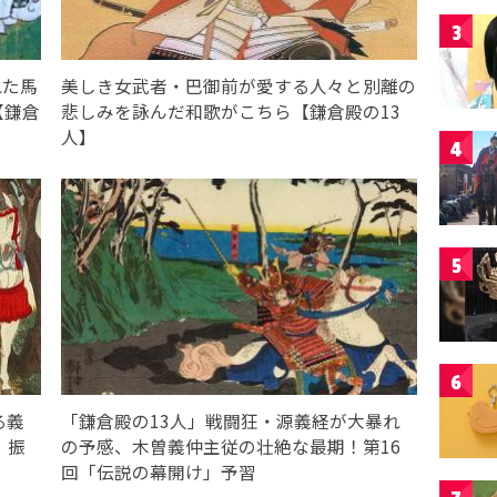
3
れた馬
美しき女武者・巴御前が愛する人々と別離の
【鎌倉
悲しみを詠んだ和歌がこちら【鎌倉殿の13
人】
4
5
6
る義
「鎌倉殿の13人」戦闘狂・源義経が大暴れ
」振
の予感、木曽義仲主従の壮絶な最期！第16
回「伝説の幕開け」予習