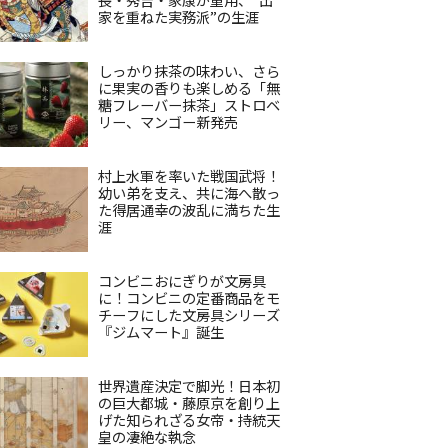
家を重ねた実務派”の生涯
しっかり抹茶の味わい、さら
に果実の香りも楽しめる「無
糖フレーバー抹茶」ストロベ
リー、マンゴー新発売
村上水軍を率いた戦国武将！
幼い弟を支え、共に海へ散っ
た得居通幸の波乱に満ちた生
涯
コンビニおにぎりが文房具
に！コンビニの定番商品をモ
チーフにした文房具シリーズ
『ジムマート』誕生
世界遺産決定で脚光！日本初
の巨大都城・藤原京を創り上
げた知られざる女帝・持統天
皇の凄絶な執念