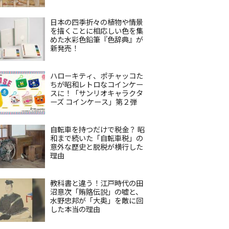
日本の四季折々の植物や情景
を描くことに相応しい色を集
めた水彩色鉛筆『色辞典』が
新発売！
ハローキティ、ポチャッコた
ちが昭和レトロなコインケー
スに！「サンリオキャラクタ
ーズ コインケース」第２弾
自転車を持つだけで税金？ 昭
和まで続いた「自転車税」の
意外な歴史と脱税が横行した
理由
教科書と違う！江戸時代の田
沼意次「賄賂伝説」の嘘と、
水野忠邦が「大奥」を敵に回
した本当の理由