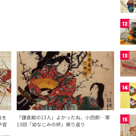
12
13
14
洛を
「鎌倉殿の13人」よかったね、小四郎…第
15
予習
13回「幼なじみの絆」振り返り