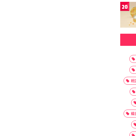
20
戦
織