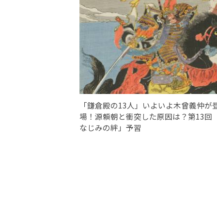
「鎌倉殿の13人」いよいよ木曾義仲が
場！源頼朝と衝突した原因は？第13回
なじみの絆」予習