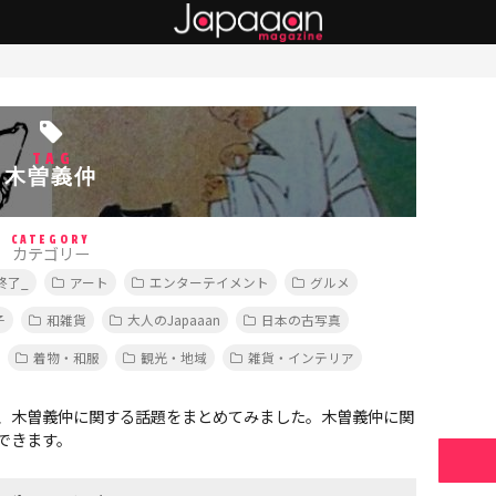
TAG
木曽義仲
CATEGORY
カテゴリー
終了_
アート
エンターテイメント
グルメ
子
和雑貨
大人のJapaaan
日本の古写真
着物・和服
観光・地域
雑貨・インテリア
、木曽義仲に関する話題をまとめてみました。木曽義仲に関
できます。