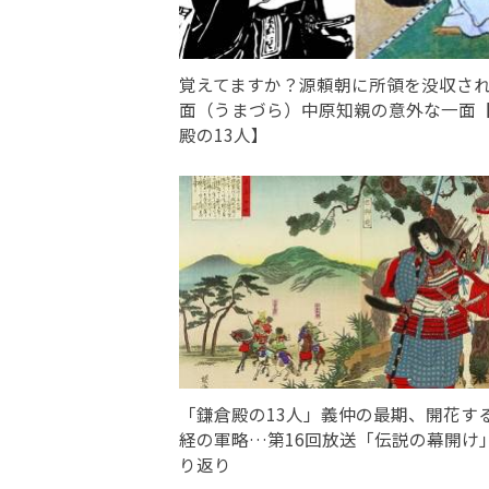
覚えてますか？源頼朝に所領を没収さ
面（うまづら）中原知親の意外な一面
殿の13人】
「鎌倉殿の13人」義仲の最期、開花す
経の軍略…第16回放送「伝説の幕開け
り返り