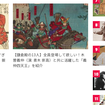
7
8
9
すぎ
【鎌倉殿の13人】全員登場して欲しい！木
」振
曽義仲（演: 青木 崇高）と共に活躍した「義
仲四天王」を紹介
10
11