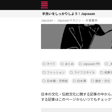
手洗いをしっかりしよう！Japaaan
Japaaan
Japaaanマガジン
木曽義仲
すべて
まとめ
Japaaan PR
_
ファッション
ライフスタイル
和菓
日本画・浮世絵
日本酒
歴史・文化
日本の文化・伝統文化に関する記事の中から
する記事はこのページからいつでもチェック