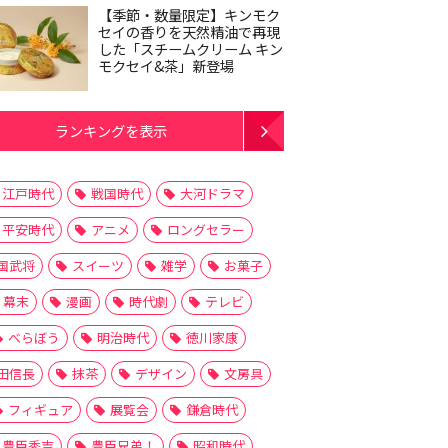
【季節・数量限定】キンモク
セイの香りを天然精油で再現
した「スチームクリーム キン
モクセイ&茶」新登場
ランキングを表示
江戸時代
戦国時代
大河ドラマ
平安時代
アニメ
ロングセラー
国武将
スイーツ
雑学
お菓子
幕末
漫画
時代劇
テレビ
べらぼう
明治時代
徳川家康
田信長
抹茶
デザイン
文房具
フィギュア
展覧会
鎌倉時代
豊臣秀吉
豊臣兄弟！
昭和時代