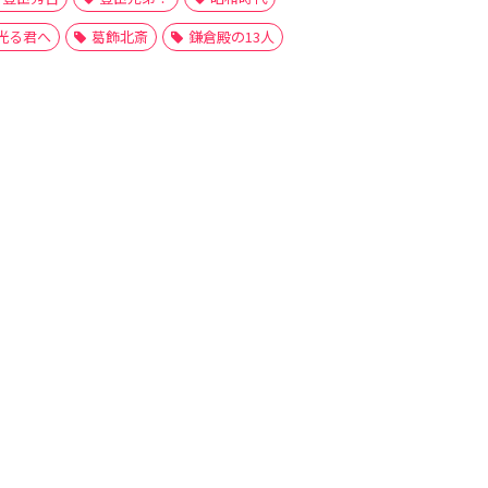
光る君へ
葛飾北斎
鎌倉殿の13人