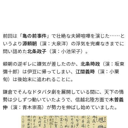
前回は「
亀の前事件
」で壮絶な夫婦喧嘩を演じた……と
いうより
源頼朝
（演：大泉洋）の浮気を完膚なきまでに
問い詰めた
北条政子
（演：小池栄子）。
頼朝の逆ギレに嫌気が差したのか、
北条時政
（演：坂東
彌十郎）は伊豆に帰ってしまい、
江間義時
（演：小栗
旬）は後始末に追われることに。
鎌倉でそんなドタバタ劇を展開している間に、天下の情
勢は少しずつ動いていたようで、信越北陸方面で
木曽義
仲
（演：青木崇高）が勢力を伸ばし始めていました。