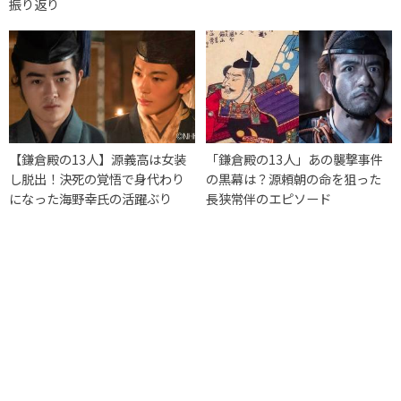
振り返り
【鎌倉殿の13人】源義高は女装
「鎌倉殿の13人」あの襲撃事件
し脱出！決死の覚悟で身代わり
の黒幕は？源頼朝の命を狙った
になった海野幸氏の活躍ぶり
長狭常伴のエピソード