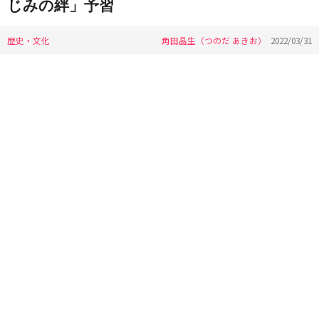
じみの絆」予習
歴史・文化
角田晶生（つのだ あきお）
2022/03/31