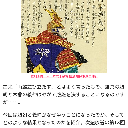
歌川芳虎「大日本六十余将 信濃 旭将軍源義仲」
古来「両雄並び立たず」とはよく言ったもの、鎌倉の頼
朝と木曾の義仲はやがて雌雄を決することになるのです
が……。
今回は頼朝と義仲がなぜ争うことになったのか、そして
どのような結果となったのかを紹介。次週放送の
第13回