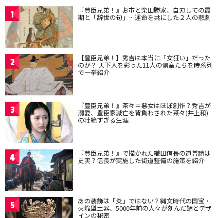
『豊臣兄弟！』お市と柴田勝家、自刃しての最
1
期と「辞世の句」…運命を共にした２人の悲劇
【豊臣兄弟！】秀吉は本当に「女狂い」だった
2
のか？ 天下人を彩った11人の側室たちを時系列
で一挙紹介
『豊臣兄弟！』茶々＝悪女はほぼ創作？秀吉が
3
溺愛、豊臣家滅亡を背負わされた茶々(井上和)
の壮絶すぎる生涯
『豊臣兄弟！』で描かれた織田信長の道普請は
4
史実？信長が実施した街道整備の施策を紹介
あの装飾は「炎」ではない？縄文時代の国宝・
5
火焔型土器、5000年前の人々が刻んだ謎とデザ
インの秘密