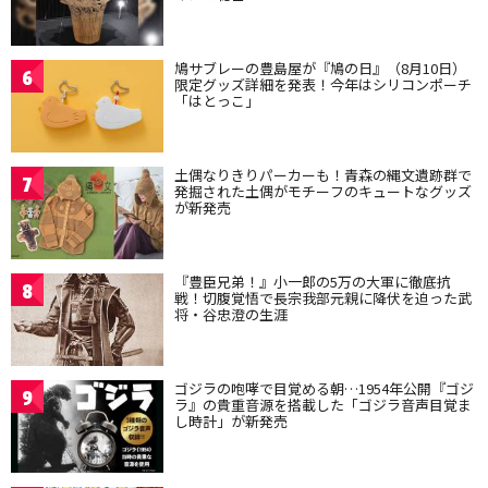
鳩サブレーの豊島屋が『鳩の日』（8月10日）
6
限定グッズ詳細を発表！今年はシリコンポーチ
「はとっこ」
土偶なりきりパーカーも！青森の縄文遺跡群で
7
発掘された土偶がモチーフのキュートなグッズ
が新発売
『豊臣兄弟！』小一郎の5万の大軍に徹底抗
8
戦！切腹覚悟で長宗我部元親に降伏を迫った武
将・谷忠澄の生涯
ゴジラの咆哮で目覚める朝…1954年公開『ゴジ
9
ラ』の貴重音源を搭載した「ゴジラ音声目覚ま
し時計」が新発売