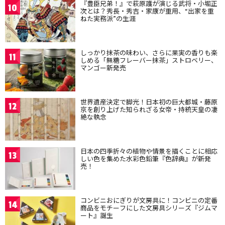
『豊臣兄弟！』で萩原護が演じる武将・小堀正
10
次とは？秀長・秀吉・家康が重用、“出家を重
ねた実務派”の生涯
しっかり抹茶の味わい、さらに果実の香りも楽
11
しめる「無糖フレーバー抹茶」ストロベリー、
マンゴー新発売
世界遺産決定で脚光！日本初の巨大都城・藤原
12
京を創り上げた知られざる女帝・持統天皇の凄
絶な執念
日本の四季折々の植物や情景を描くことに相応
13
しい色を集めた水彩色鉛筆『色辞典』が新発
売！
コンビニおにぎりが文房具に！コンビニの定番
14
商品をモチーフにした文房具シリーズ『ジムマ
ート』誕生