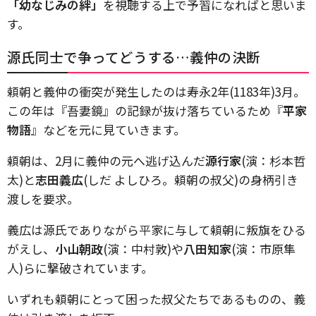
「幼なじみの絆」
を視聴する上で予習になればと思いま
す。
源氏同士で争ってどうする…義仲の決断
頼朝と義仲の衝突が発生したのは寿永2年(1183年)3月。
この年は『吾妻鏡』の記録が抜け落ちているため『
平家
物語
』などを元に見ていきます。
頼朝は、2月に義仲の元へ逃げ込んだ
源行家
(演：杉本哲
太)と
志田義広
(しだ よしひろ。頼朝の叔父)の身柄引き
渡しを要求。
義広は源氏でありながら平家に与して頼朝に叛旗をひる
がえし、
小山朝政
(演：中村敦)や
八田知家
(演：市原隼
人)らに撃破されています。
いずれも頼朝にとって困った叔父たちであるものの、義