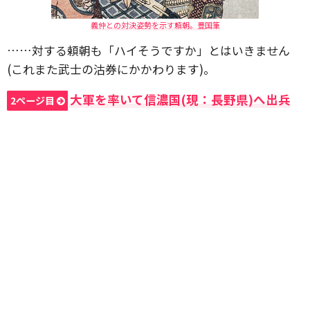
義仲との対決姿勢を示す頼朝。豊国筆
……対する頼朝も「ハイそうですか」とはいきません
(これまた武士の沽券にかかわります)。
大軍を率いて信濃国(現：長野県)へ出兵
2ページ目