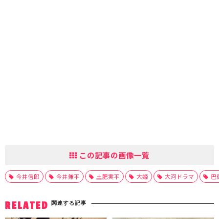
この記事の画像一覧
今井信郎
今井兼平
土肥実平
大姫
大河ドラマ
巴
関連する記事
RELATED