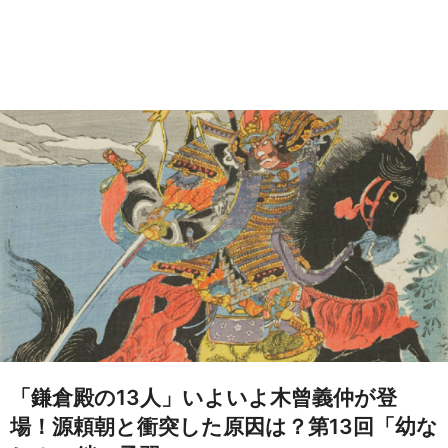
「鎌倉殿の13人」いよいよ木曾義仲が登
場！源頼朝と衝突した原因は？第13回「幼な