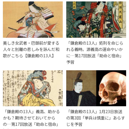
美しき女武者・巴御前が愛する
「鎌倉殿の13人」処刑を命じら
人々と別離の悲しみを詠んだ和
れる義時。源義高の運命やいか
歌がこちら【鎌倉殿の13人】
に…第17回放送「助命と宿命」
予習
「鎌倉殿の13人」義高、助かる
「鎌倉殿の13人」1月23日放送
かも？期待させておいてから
の第3回「挙兵は慎重に」あらす
の…第17回放送「助命と宿命」
じを予習