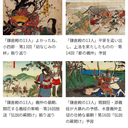
「鎌倉殿の13人」よかったね、
「鎌倉殿の13人」平家を追い出
小四郎…第13回「幼なじみの
し、上洛を果たしたものの…第
絆」振り返り
14回「都の義仲」予習
「鎌倉殿の13人」義仲の最期、
「鎌倉殿の13人」戦闘狂・源義
開花する義経の軍略…第16回放
経が大暴れの予感、木曽義仲主
送「伝説の幕開け」振り返り
従の壮絶な最期！第16回「伝説
の幕開け」予習