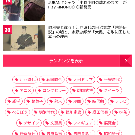
19
JUBAN-Tシャツ「小野小町の成れの果て」が
Play KIMONOから新発売
教科書と違う！江戸時代の田沼意次「賄賂伝
20
説」の嘘と、水野忠邦が「大奥」を敵に回した
本当の理由
ランキングを表示
江戸時代
戦国時代
大河ドラマ
平安時代
アニメ
ロングセラー
戦国武将
スイーツ
雑学
お菓子
幕末
漫画
時代劇
テレビ
べらぼう
明治時代
徳川家康
織田信長
抹茶
デザイン
文房具
フィギュア
展覧会
鎌倉時代
豊臣秀吉
豊臣兄弟！
昭和時代