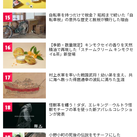
自転車を持つだけで税金？ 昭和まで続いた「自
15
転車税」の意外な歴史と脱税が横行した理由
【季節・数量限定】キンモクセイの香りを天然
16
精油で再現した「スチームクリーム キンモクセ
イ&茶」新登場
村上水軍を率いた戦国武将！幼い弟を支え、共
17
に海へ散った得居通幸の波乱に満ちた生涯
怪獣革を纏う！ダダ、エレキング…ウルトラ怪
18
獣モチーフの革を使った新アパレルコレクショ
ンが発表
小野小町の死後の伝説をモチーフにした