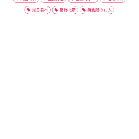
光る君へ
葛飾北斎
鎌倉殿の13人