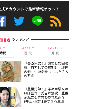
公式アカウントで最新情報ゲット！
ランキング
KING
ILY
WEEKLY
MONTHLY
4時間
週 間
月 間
『豊臣兄弟！』お市と柴田勝
家、自刃しての最期と「辞世
の句」…運命を共にした２人
の悲劇
『豊臣兄弟！』茶々＝悪女は
ほぼ創作？秀吉が溺愛、豊臣
家滅亡を背負わされた茶々
(井上和)の壮絶すぎる生涯