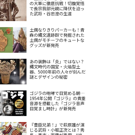
の大軍に徹底抗戦！切腹覚悟
で長宗我部元親に降伏を迫っ
た武将・谷忠澄の生涯
土偶なりきりパーカーも！青
森の縄文遺跡群で発掘された
土偶がモチーフのキュートな
グッズが新発売
あの装飾は「炎」ではない？
縄文時代の国宝・火焔型土
器、5000年前の人々が刻んだ
謎とデザインの秘密
ゴジラの咆哮で目覚める朝…
1954年公開『ゴジラ』の貴重
音源を搭載した「ゴジラ音声
目覚まし時計」が新発売
『豊臣兄弟！』で萩原護が演
じる武将・小堀正次とは？秀
長・秀吉・家康が重用、“出