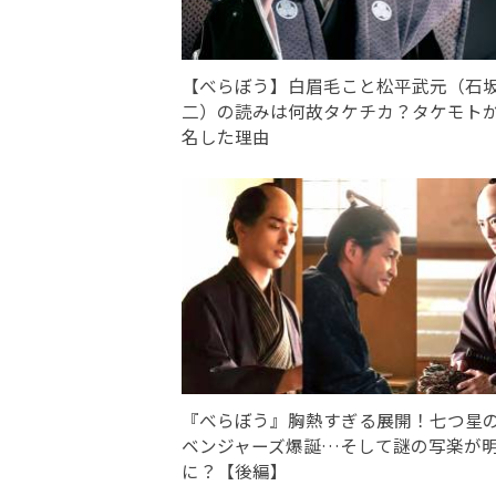
【べらぼう】白眉毛こと松平武元（石
二）の読みは何故タケチカ？タケモト
名した理由
『べらぼう』胸熱すぎる展開！七つ星
ベンジャーズ爆誕…そして謎の写楽が
に？【後編】