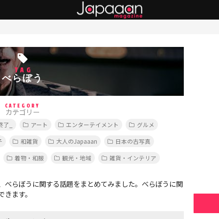
TAG
べらぼう
CATEGORY
カテゴリー
終了_
アート
エンターテイメント
グルメ
子
和雑貨
大人のJapaaan
日本の古写真
着物・和服
観光・地域
雑貨・インテリア
、べらぼうに関する話題をまとめてみました。べらぼうに関
できます。