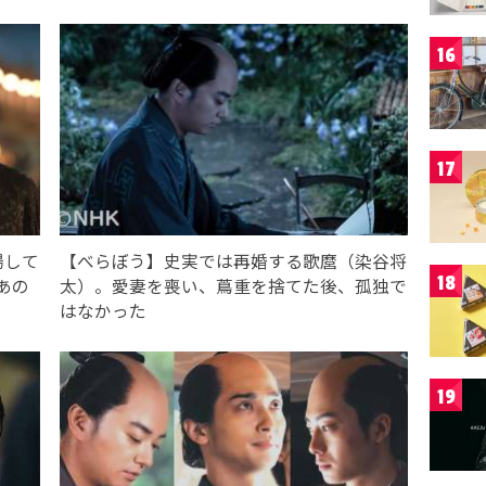
16
17
場して
【べらぼう】史実では再婚する歌麿（染谷将
18
あの
太）。愛妻を喪い、蔦重を捨てた後、孤独で
はなかった
19