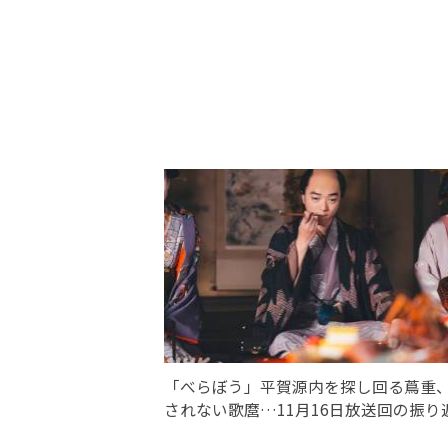
「べらぼう」平賀源内を探し回る蔦重
されない歌麿…11月16日放送回の振り