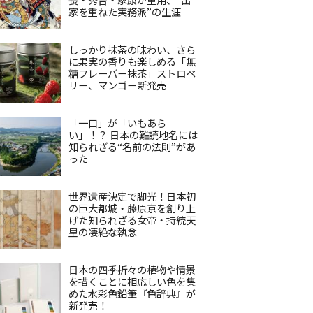
家を重ねた実務派”の生涯
しっかり抹茶の味わい、さら
に果実の香りも楽しめる「無
糖フレーバー抹茶」ストロベ
リー、マンゴー新発売
「一口」が「いもあら
い」！？ 日本の難読地名には
知られざる“名前の法則”があ
った
世界遺産決定で脚光！日本初
の巨大都城・藤原京を創り上
げた知られざる女帝・持統天
皇の凄絶な執念
日本の四季折々の植物や情景
を描くことに相応しい色を集
めた水彩色鉛筆『色辞典』が
新発売！