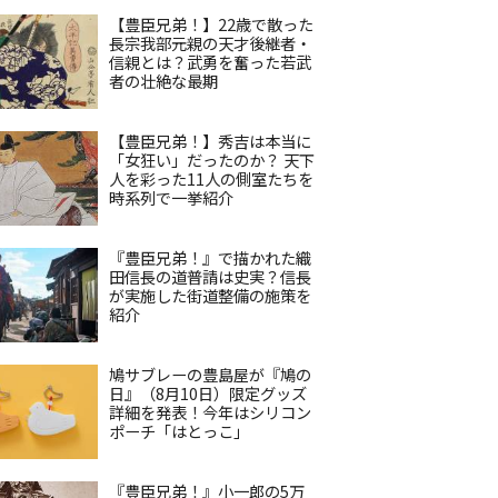
【豊臣兄弟！】22歳で散った
長宗我部元親の天才後継者・
信親とは？武勇を奮った若武
者の壮絶な最期
【豊臣兄弟！】秀吉は本当に
「女狂い」だったのか？ 天下
人を彩った11人の側室たちを
時系列で一挙紹介
『豊臣兄弟！』で描かれた織
田信長の道普請は史実？信長
が実施した街道整備の施策を
紹介
鳩サブレーの豊島屋が『鳩の
日』（8月10日）限定グッズ
詳細を発表！今年はシリコン
ポーチ「はとっこ」
『豊臣兄弟！』小一郎の5万