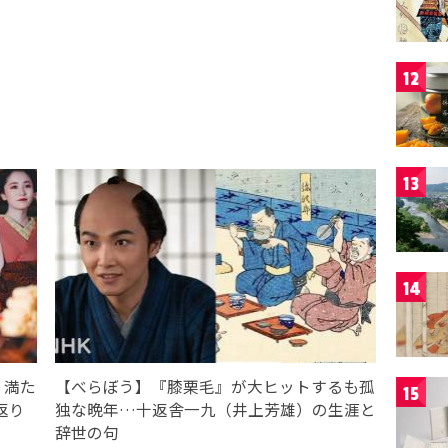
12
13
14
、満た
【べらぼう】『膝栗毛』が大ヒットするも孤
15
返り
独な晩年…十返舎一九（井上芳雄）の生涯と
辞世の句