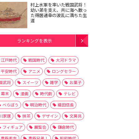
村上水軍を率いた戦国武将！
幼い弟を支え、共に海へ散っ
た得居通幸の波乱に満ちた生
涯
ランキングを表示
江戸時代
戦国時代
大河ドラマ
平安時代
アニメ
ロングセラー
国武将
スイーツ
雑学
お菓子
幕末
漫画
時代劇
テレビ
べらぼう
明治時代
織田信長
川家康
抹茶
デザイン
文房具
フィギュア
展覧会
鎌倉時代
豊臣秀吉
豊臣兄弟！
昭和時代