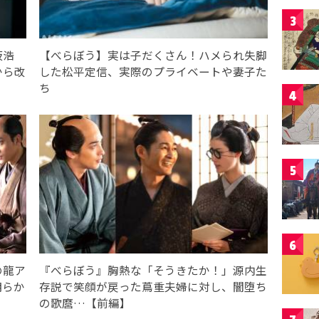
3
坂浩
【べらぼう】実は子だくさん！ハメられ失脚
から改
した松平定信、実際のプライベートや妻子た
ち
4
5
6
の龍ア
『べらぼう』胸熱な「そうきたか！」源内生
明らか
存説で笑顔が戻った蔦重夫婦に対し、闇堕ち
の歌麿…【前編】