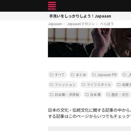
手洗いをしっかりしよう！Japaaan
Japaaan
Japaaanマガジン
べらぼう
すべて
まとめ
Japaaan PR
_
ファッション
ライフスタイル
和菓
日本画・浮世絵
日本酒
歴史・文化
日本の文化・伝統文化に関する記事の中から
する記事はこのページからいつでもチェック