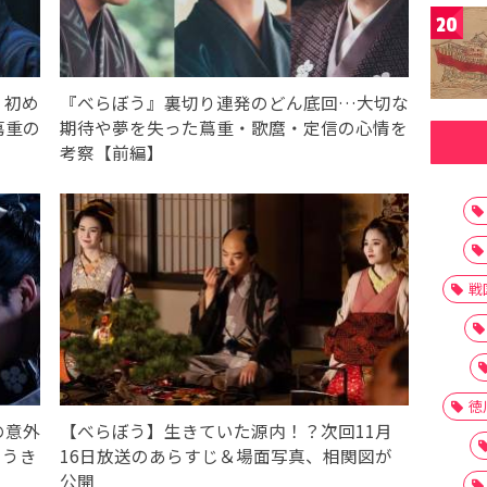
20
、初め
『べらぼう』裏切り連発のどん底回…大切な
蔦重の
期待や夢を失った蔦重・歌麿・定信の心情を
考察【前編】
戦
徳
の意外
【べらぼう】生きていた源内！？次回11月
そうき
16日放送のあらすじ＆場面写真、相関図が
公開