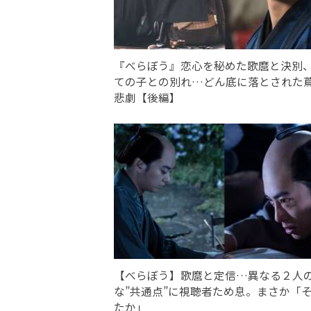
『べらぼう』恋心を秘めた歌麿と決別
ての子との別れ…どん底に落とされた
悲劇【後編】
【べらぼう】歌麿と定信…異なる２人
な”共通点”に視聴者ため息。まさか「
たか」