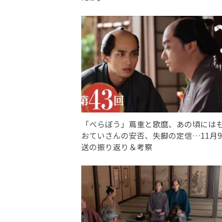
「べらぼう」蔦重と歌麿、あの頃には
おていさんの安否、失脚の定信…11月
送の振り返り＆考察