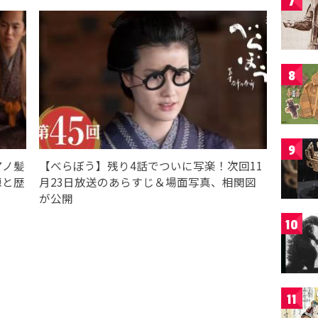
7
8
9
アノ髪
【べらぼう】残り4話でついに写楽！次回11
源と歴
月23日放送のあらすじ＆場面写真、相関図
が公開
10
11