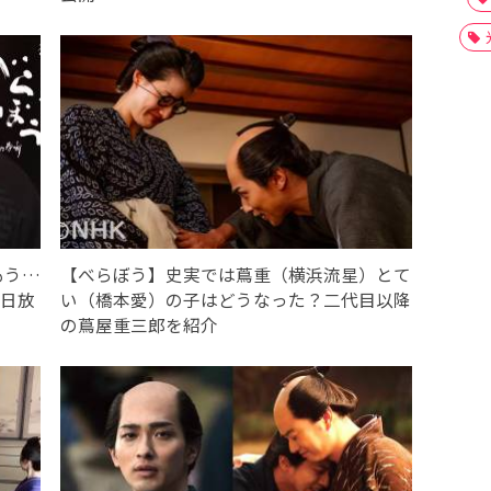
もう…
【べらぼう】史実では蔦重（横浜流星）とて
9日放
い（橋本愛）の子はどうなった？二代目以降
の蔦屋重三郎を紹介