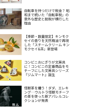
自転車を持つだけで税金？ 昭
和まで続いた「自転車税」の
意外な歴史と脱税が横行した
理由
【季節・数量限定】キンモク
セイの香りを天然精油で再現
した「スチームクリーム キン
モクセイ&茶」新登場
コンビニおにぎりが文房具
に！コンビニの定番商品をモ
チーフにした文房具シリーズ
『ジムマート』誕生
怪獣革を纏う！ダダ、エレキ
ング…ウルトラ怪獣モチーフ
の革を使った新アパレルコレ
クションが発表