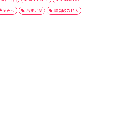
光る君へ
葛飾北斎
鎌倉殿の13人