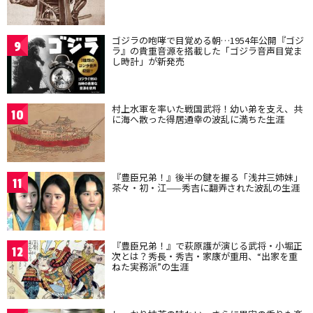
ゴジラの咆哮で目覚める朝…1954年公開『ゴジ
9
ラ』の貴重音源を搭載した「ゴジラ音声目覚ま
し時計」が新発売
村上水軍を率いた戦国武将！幼い弟を支え、共
10
に海へ散った得居通幸の波乱に満ちた生涯
『豊臣兄弟！』後半の鍵を握る「浅井三姉妹」
11
茶々・初・江——秀吉に翻弄された波乱の生涯
『豊臣兄弟！』で萩原護が演じる武将・小堀正
12
次とは？秀長・秀吉・家康が重用、“出家を重
ねた実務派”の生涯