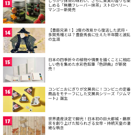
しっかり抹茶の味わい、さらに果実の香りも楽
13
しめる「無糖フレーバー抹茶」ストロベリー、
マンゴー新発売
【豊臣兄弟！】2度の改易から復活した武将・
14
多賀秀種とは？豊臣秀長に仕えた半年間と波乱
の生涯
日本の四季折々の植物や情景を描くことに相応
15
しい色を集めた水彩色鉛筆『色辞典』が新発
売！
コンビニおにぎりが文房具に！コンビニの定番
16
商品をモチーフにした文房具シリーズ『ジムマ
ート』誕生
世界遺産決定で脚光！日本初の巨大都城・藤原
17
京を創り上げた知られざる女帝・持統天皇の凄
絶な執念