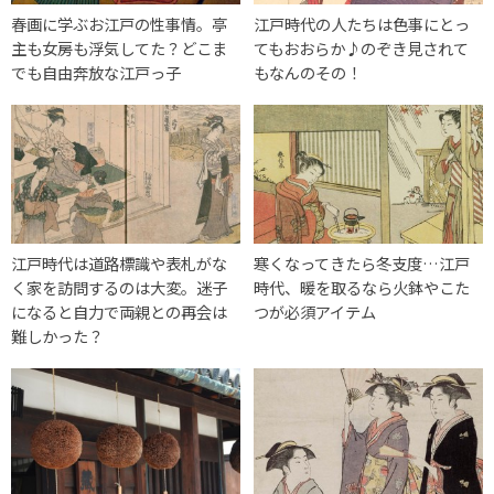
春画に学ぶお江戸の性事情。亭
江戸時代の人たちは色事にとっ
主も女房も浮気してた？どこま
てもおおらか♪のぞき見されて
でも自由奔放な江戸っ子
もなんのその！
江戸時代は道路標識や表札がな
寒くなってきたら冬支度…江戸
く家を訪問するのは大変。迷子
時代、暖を取るなら火鉢やこた
になると自力で両親との再会は
つが必須アイテム
難しかった？