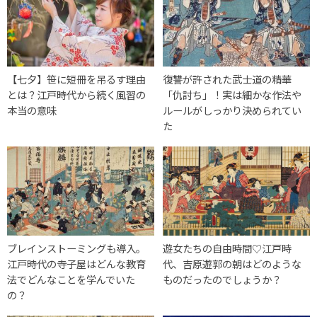
【七夕】笹に短冊を吊るす理由
復讐が許された武士道の精華
とは？江戸時代から続く風習の
「仇討ち」！実は細かな作法や
本当の意味
ルールがしっかり決められてい
た
ブレインストーミングも導入。
遊女たちの自由時間♡江戸時
江戸時代の寺子屋はどんな教育
代、吉原遊郭の朝はどのような
法でどんなことを学んでいた
ものだったのでしょうか？
の？