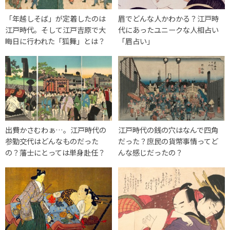
「年越しそば」が定着したのは
眉でどんな人かわかる？江戸時
江戸時代。そして江戸吉原で大
代にあったユニークな人相占い
晦日に行われた「狐舞」とは？
「眉占い」
出費かさむわぁ…。江戸時代の
江戸時代の銭の穴はなんで四角
参勤交代はどんなものだった
だった？庶民の貨幣事情ってど
の？藩士にとっては単身赴任？
んな感じだったの？