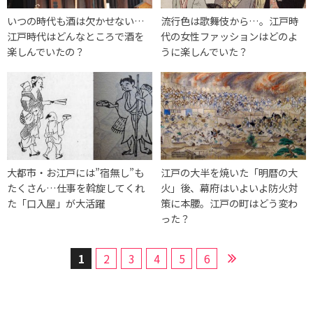
いつの時代も酒は欠かせない…
流行色は歌舞伎から…。江戸時
江戸時代はどんなところで酒を
代の女性ファッションはどのよ
楽しんでいたの？
うに楽しんでいた？
大都市・お江戸には”宿無し”も
江戸の大半を焼いた「明暦の大
たくさん…仕事を斡旋してくれ
火」後、幕府はいよいよ防火対
た「口入屋」が大活躍
策に本腰。江戸の町はどう変わ
った？
1
2
3
4
5
6