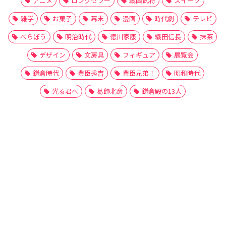
アニメ
ロングセラー
戦国武将
スイーツ
雑学
お菓子
幕末
漫画
時代劇
テレビ
べらぼう
明治時代
徳川家康
織田信長
抹茶
デザイン
文房具
フィギュア
展覧会
鎌倉時代
豊臣秀吉
豊臣兄弟！
昭和時代
光る君へ
葛飾北斎
鎌倉殿の13人