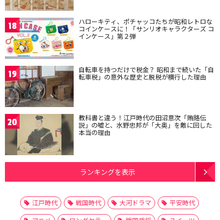
ハローキティ、ポチャッコたちが昭和レトロな
18
コインケースに！「サンリオキャラクターズ コ
インケース」第２弾
自転車を持つだけで税金？ 昭和まで続いた「自
19
転車税」の意外な歴史と脱税が横行した理由
教科書と違う！江戸時代の田沼意次「賄賂伝
20
説」の嘘と、水野忠邦が「大奥」を敵に回した
本当の理由
ランキングを表示
江戸時代
戦国時代
大河ドラマ
平安時代