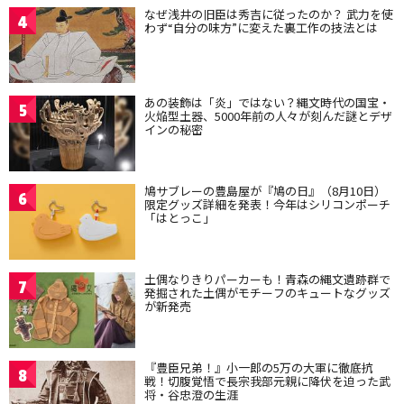
なぜ浅井の旧臣は秀吉に従ったのか？ 武力を使
4
わず“自分の味方”に変えた裏工作の技法とは
あの装飾は「炎」ではない？縄文時代の国宝・
5
火焔型土器、5000年前の人々が刻んだ謎とデザ
インの秘密
鳩サブレーの豊島屋が『鳩の日』（8月10日）
6
限定グッズ詳細を発表！今年はシリコンポーチ
「はとっこ」
土偶なりきりパーカーも！青森の縄文遺跡群で
7
発掘された土偶がモチーフのキュートなグッズ
が新発売
『豊臣兄弟！』小一郎の5万の大軍に徹底抗
8
戦！切腹覚悟で長宗我部元親に降伏を迫った武
将・谷忠澄の生涯