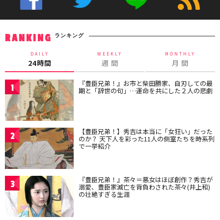
ランキング
RANKING
DAILY
WEEKLY
MONTHLY
24時間
週 間
月 間
『豊臣兄弟！』お市と柴田勝家、自刃しての最
1
期と「辞世の句」…運命を共にした２人の悲劇
【豊臣兄弟！】秀吉は本当に「女狂い」だった
2
のか？ 天下人を彩った11人の側室たちを時系列
で一挙紹介
『豊臣兄弟！』茶々＝悪女はほぼ創作？秀吉が
3
溺愛、豊臣家滅亡を背負わされた茶々(井上和)
の壮絶すぎる生涯