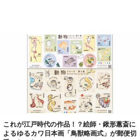
これが江戸時代の作品！？絵師・鍬形蕙斎に
よるゆるカワ日本画「鳥獣略画式」が郵便切