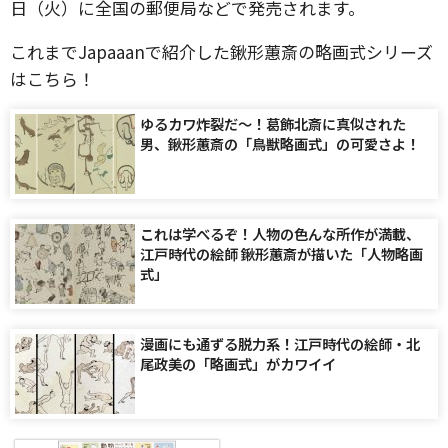
日（火）に全国の郵便局などで発売されます。
これまでJapaaanで紹介した鍬形蕙斎の略画式シリーズ
はこちら！
ゆるカワ炸裂だ〜！葛飾北斎に真似された
男、鍬形蕙斎の「鳥獣略画式」の可愛さよ！
これは学べるぞ！人物の色んな所作が満載、
江戸時代の絵師 鍬形蕙斎が描いた「人物略画
式」
漫画にも通ずる脱力系！江戸時代の絵師・北
尾政美の「略画式」がカワイイ