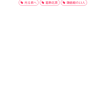
光る君へ
葛飾北斎
鎌倉殿の13人