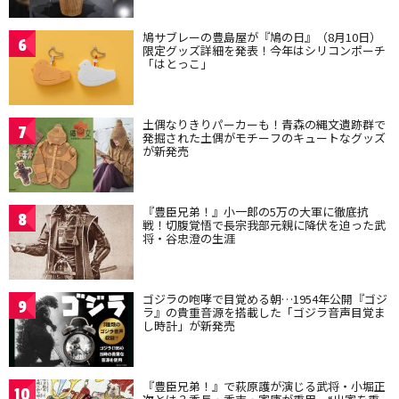
鳩サブレーの豊島屋が『鳩の日』（8月10日）
6
限定グッズ詳細を発表！今年はシリコンポーチ
「はとっこ」
土偶なりきりパーカーも！青森の縄文遺跡群で
7
発掘された土偶がモチーフのキュートなグッズ
が新発売
『豊臣兄弟！』小一郎の5万の大軍に徹底抗
8
戦！切腹覚悟で長宗我部元親に降伏を迫った武
将・谷忠澄の生涯
ゴジラの咆哮で目覚める朝…1954年公開『ゴジ
9
ラ』の貴重音源を搭載した「ゴジラ音声目覚ま
し時計」が新発売
『豊臣兄弟！』で萩原護が演じる武将・小堀正
10