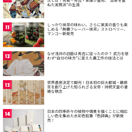
次とは？秀長・秀吉・家康が重用、“出家を重
ねた実務派”の生涯
しっかり抹茶の味わい、さらに果実の香りも楽
11
しめる「無糖フレーバー抹茶」ストロベリー、
マンゴー新発売
なぜ浅井の旧臣は秀吉に従ったのか？ 武力を使
12
わず“自分の味方”に変えた裏工作の技法とは
世界遺産決定で脚光！日本初の巨大都城・藤原
13
京を創り上げた知られざる女帝・持統天皇の凄
絶な執念
日本の四季折々の植物や情景を描くことに相応
14
しい色を集めた水彩色鉛筆『色辞典』が新発
売！