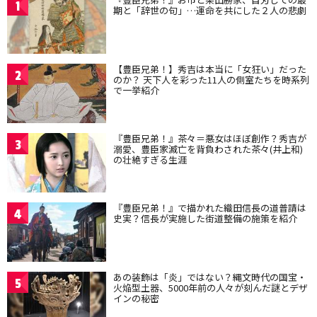
1
期と「辞世の句」…運命を共にした２人の悲劇
【豊臣兄弟！】秀吉は本当に「女狂い」だった
2
のか？ 天下人を彩った11人の側室たちを時系列
で一挙紹介
『豊臣兄弟！』茶々＝悪女はほぼ創作？秀吉が
3
溺愛、豊臣家滅亡を背負わされた茶々(井上和)
の壮絶すぎる生涯
『豊臣兄弟！』で描かれた織田信長の道普請は
4
史実？信長が実施した街道整備の施策を紹介
あの装飾は「炎」ではない？縄文時代の国宝・
5
火焔型土器、5000年前の人々が刻んだ謎とデザ
インの秘密