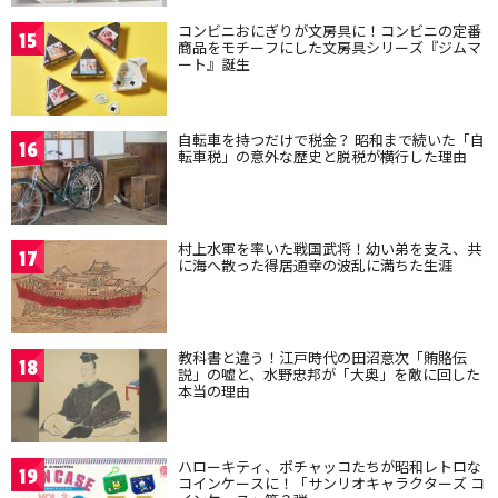
コンビニおにぎりが文房具に！コンビニの定番
15
商品をモチーフにした文房具シリーズ『ジムマ
ート』誕生
自転車を持つだけで税金？ 昭和まで続いた「自
16
転車税」の意外な歴史と脱税が横行した理由
村上水軍を率いた戦国武将！幼い弟を支え、共
17
に海へ散った得居通幸の波乱に満ちた生涯
教科書と違う！江戸時代の田沼意次「賄賂伝
18
説」の嘘と、水野忠邦が「大奥」を敵に回した
本当の理由
ハローキティ、ポチャッコたちが昭和レトロな
19
コインケースに！「サンリオキャラクターズ コ