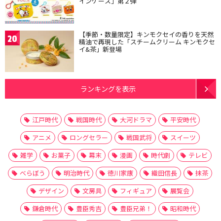
インケース」第２弾
【季節・数量限定】キンモクセイの香りを天然
20
精油で再現した「スチームクリーム キンモクセ
イ&茶」新登場
ランキングを表示
江戸時代
戦国時代
大河ドラマ
平安時代
アニメ
ロングセラー
戦国武将
スイーツ
雑学
お菓子
幕末
漫画
時代劇
テレビ
べらぼう
明治時代
徳川家康
織田信長
抹茶
デザイン
文房具
フィギュア
展覧会
鎌倉時代
豊臣秀吉
豊臣兄弟！
昭和時代