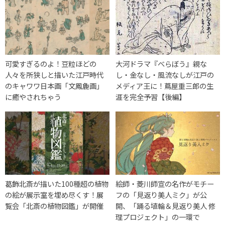
可愛すぎるのよ！豆粒ほどの
大河ドラマ『べらぼう』親な
人々を所狭しと描いた江戸時代
し・金なし・風流なしが江戸の
のキャワワ日本画「文鳳麁画」
メディア王に！蔦屋重三郎の生
に癒やされちゃう
涯を完全予習【後編】
葛飾北斎が描いた100種超の植物
絵師・菱川師宣の名作がモチー
の絵が展示室を埋め尽くす！展
フの「見返り美人ミク」が公
覧会「北斎の植物図鑑」が開催
開、「踊る埴輪＆見返り美人 修
理プロジェクト」の一環で