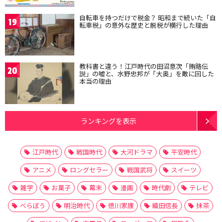
自転車を持つだけで税金？ 昭和まで続いた「自
19
転車税」の意外な歴史と脱税が横行した理由
教科書と違う！江戸時代の田沼意次「賄賂伝
20
説」の嘘と、水野忠邦が「大奥」を敵に回した
本当の理由
ランキングを表示
江戸時代
戦国時代
大河ドラマ
平安時代
アニメ
ロングセラー
戦国武将
スイーツ
雑学
お菓子
幕末
漫画
時代劇
テレビ
べらぼう
明治時代
徳川家康
織田信長
抹茶