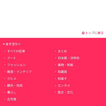
トップに戻る
カテゴリー
すべての記事
まとめ
アート
日本画・浮世絵
ファッション
着物・和服
雑貨・インテリア
和雑貨
グルメ
和菓子
観光・地域
エンタメ
暮らし
歴史・文化
古写真