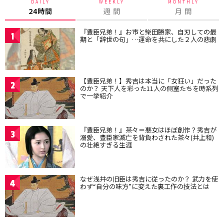
DAILY
WEEKLY
MONTHLY
24時間
週 間
月 間
『豊臣兄弟！』お市と柴田勝家、自刃しての最
1
期と「辞世の句」…運命を共にした２人の悲劇
【豊臣兄弟！】秀吉は本当に「女狂い」だった
2
のか？ 天下人を彩った11人の側室たちを時系列
で一挙紹介
『豊臣兄弟！』茶々＝悪女はほぼ創作？秀吉が
3
溺愛、豊臣家滅亡を背負わされた茶々(井上和)
の壮絶すぎる生涯
なぜ浅井の旧臣は秀吉に従ったのか？ 武力を使
4
わず“自分の味方”に変えた裏工作の技法とは