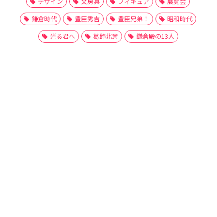
デザイン
文房具
フィギュア
展覧会
鎌倉時代
豊臣秀吉
豊臣兄弟！
昭和時代
光る君へ
葛飾北斎
鎌倉殿の13人