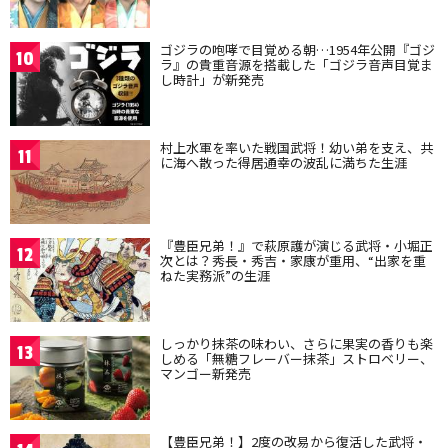
ゴジラの咆哮で目覚める朝…1954年公開『ゴジ
10
ラ』の貴重音源を搭載した「ゴジラ音声目覚ま
し時計」が新発売
村上水軍を率いた戦国武将！幼い弟を支え、共
11
に海へ散った得居通幸の波乱に満ちた生涯
『豊臣兄弟！』で萩原護が演じる武将・小堀正
12
次とは？秀長・秀吉・家康が重用、“出家を重
ねた実務派”の生涯
しっかり抹茶の味わい、さらに果実の香りも楽
13
しめる「無糖フレーバー抹茶」ストロベリー、
マンゴー新発売
【豊臣兄弟！】2度の改易から復活した武将・