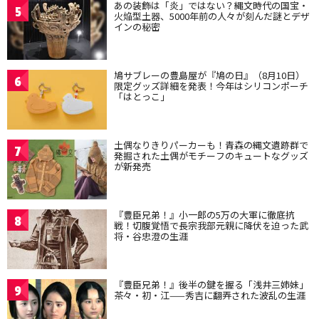
あの装飾は「炎」ではない？縄文時代の国宝・
5
火焔型土器、5000年前の人々が刻んだ謎とデザ
インの秘密
鳩サブレーの豊島屋が『鳩の日』（8月10日）
6
限定グッズ詳細を発表！今年はシリコンポーチ
「はとっこ」
土偶なりきりパーカーも！青森の縄文遺跡群で
7
発掘された土偶がモチーフのキュートなグッズ
が新発売
『豊臣兄弟！』小一郎の5万の大軍に徹底抗
8
戦！切腹覚悟で長宗我部元親に降伏を迫った武
将・谷忠澄の生涯
『豊臣兄弟！』後半の鍵を握る「浅井三姉妹」
9
茶々・初・江——秀吉に翻弄された波乱の生涯