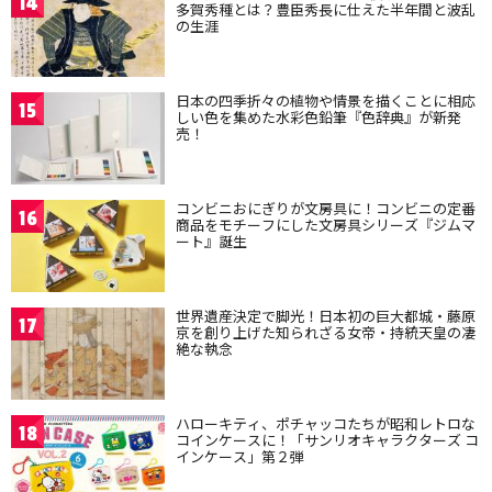
14
多賀秀種とは？豊臣秀長に仕えた半年間と波乱
の生涯
日本の四季折々の植物や情景を描くことに相応
15
しい色を集めた水彩色鉛筆『色辞典』が新発
売！
コンビニおにぎりが文房具に！コンビニの定番
16
商品をモチーフにした文房具シリーズ『ジムマ
ート』誕生
世界遺産決定で脚光！日本初の巨大都城・藤原
17
京を創り上げた知られざる女帝・持統天皇の凄
絶な執念
ハローキティ、ポチャッコたちが昭和レトロな
18
コインケースに！「サンリオキャラクターズ コ
インケース」第２弾