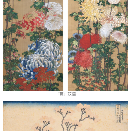
「菊」双幅