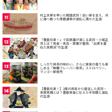
村上水軍を率いた戦国武将！幼い弟を支え、共
11
に海へ散った得居通幸の波乱に満ちた生涯
『豊臣兄弟！』で萩原護が演じる武将・小堀正
12
次とは？秀長・秀吉・家康が重用、“出家を重
ねた実務派”の生涯
しっかり抹茶の味わい、さらに果実の香りも楽
13
しめる「無糖フレーバー抹茶」ストロベリー、
マンゴー新発売
【豊臣兄弟！】2度の改易から復活した武将・
14
多賀秀種とは？豊臣秀長に仕えた半年間と波乱
の生涯