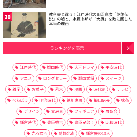
教科書と違う！江戸時代の田沼意次「賄賂伝
20
説」の嘘と、水野忠邦が「大奥」を敵に回した
本当の理由
ランキングを表示
江戸時代
戦国時代
大河ドラマ
平安時代
アニメ
ロングセラー
戦国武将
スイーツ
雑学
お菓子
幕末
漫画
時代劇
テレビ
べらぼう
明治時代
徳川家康
織田信長
抹茶
デザイン
文房具
フィギュア
展覧会
鎌倉時代
豊臣秀吉
豊臣兄弟！
昭和時代
光る君へ
葛飾北斎
鎌倉殿の13人