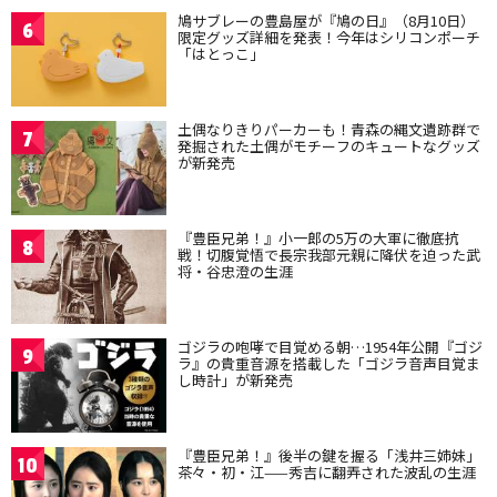
鳩サブレーの豊島屋が『鳩の日』（8月10日）
6
限定グッズ詳細を発表！今年はシリコンポーチ
「はとっこ」
土偶なりきりパーカーも！青森の縄文遺跡群で
7
発掘された土偶がモチーフのキュートなグッズ
が新発売
『豊臣兄弟！』小一郎の5万の大軍に徹底抗
8
戦！切腹覚悟で長宗我部元親に降伏を迫った武
将・谷忠澄の生涯
ゴジラの咆哮で目覚める朝…1954年公開『ゴジ
9
ラ』の貴重音源を搭載した「ゴジラ音声目覚ま
し時計」が新発売
『豊臣兄弟！』後半の鍵を握る「浅井三姉妹」
10
茶々・初・江——秀吉に翻弄された波乱の生涯