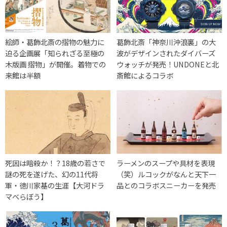
絵師・葛飾北斎の摺物の魅力に
葛飾北斎「神奈川沖浪裏」の大
迫る企画展「知られざる至極の
波がデザインされたダイバーズ
木版画 摺物」が開催。着物での
ウォッチが発売！UNDONEと北
来館は半額
斎館によるコラボ
死因は暗殺か！？18歳の若さで
ラーメンのスープや具材を表現
謎の死を遂げた、幻の11代将
（笑）ルコックがなんと天下一
軍・徳川家基の生涯【大河ドラ
品とのコラボスニーカーを発売
マべらぼう】