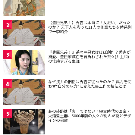
【豊臣兄弟！】秀吉は本当に「女狂い」だった
2
のか？ 天下人を彩った11人の側室たちを時系列
で一挙紹介
『豊臣兄弟！』茶々＝悪女はほぼ創作？秀吉が
3
溺愛、豊臣家滅亡を背負わされた茶々(井上和)
の壮絶すぎる生涯
なぜ浅井の旧臣は秀吉に従ったのか？ 武力を使
4
わず“自分の味方”に変えた裏工作の技法とは
あの装飾は「炎」ではない？縄文時代の国宝・
5
火焔型土器、5000年前の人々が刻んだ謎とデザ
インの秘密