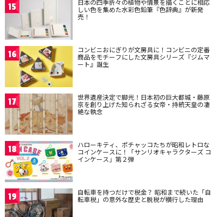
日本の四季折々の植物や情景を描くことに相応
15
しい色を集めた水彩色鉛筆『色辞典』が新発
売！
コンビニおにぎりが文房具に！コンビニの定番
16
商品をモチーフにした文房具シリーズ『ジムマ
ート』誕生
世界遺産決定で脚光！日本初の巨大都城・藤原
17
京を創り上げた知られざる女帝・持統天皇の凄
絶な執念
ハローキティ、ポチャッコたちが昭和レトロな
18
コインケースに！「サンリオキャラクターズ コ
インケース」第２弾
自転車を持つだけで税金？ 昭和まで続いた「自
19
転車税」の意外な歴史と脱税が横行した理由