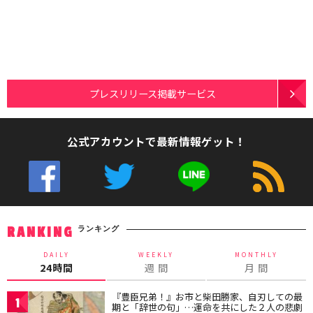
プレスリリース掲載サービス
公式アカウントで最新情報ゲット！
ランキング
RANKING
DAILY
WEEKLY
MONTHLY
24時間
週 間
月 間
『豊臣兄弟！』お市と柴田勝家、自刃しての最
1
期と「辞世の句」…運命を共にした２人の悲劇