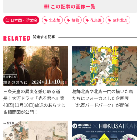
この記事の画像一覧
日本画・浮世絵
北斎館
植物
花鳥画
葛飾北斎
関連する記事
RELATED
三条天皇の異変を感じ取る道
葛飾北斎や北斎一門の描いた鳥
長！大河ドラマ『光る君へ』第
たちにフォーカスした企画展
43回(11月10日)放送のあらすじ
「北斎バードパーク」が開催
＆相関図が公開！