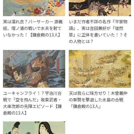
実は濡れ衣？バーサーカー 源義
いまだ作者不詳の名作『平家物
経、壇ノ浦の戦いで水夫を射て
語』、実は吉田兼好が『徒然
いなかった！【鎌倉殿の13人】
草』に正体を書いていた！？そ
の人物とは？
ユーキャンフライ！？宇治川合
天は我らに味方せり！木曾義仲
戦で「空を飛んだ」坂東武者・
の軍勢を撃退した水島の合戦
大串次郎の先陣エピソード【鎌
「鎌倉殿の13人」
倉殿の13人】