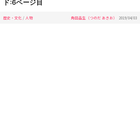
ド:6ページ目
歴史・文化
/
人物
角田晶生（つのだ あきお）
2019/04/03