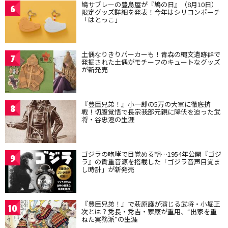
鳩サブレーの豊島屋が『鳩の日』（8月10日）
6
限定グッズ詳細を発表！今年はシリコンポーチ
「はとっこ」
土偶なりきりパーカーも！青森の縄文遺跡群で
7
発掘された土偶がモチーフのキュートなグッズ
が新発売
『豊臣兄弟！』小一郎の5万の大軍に徹底抗
8
戦！切腹覚悟で長宗我部元親に降伏を迫った武
将・谷忠澄の生涯
ゴジラの咆哮で目覚める朝…1954年公開『ゴジ
9
ラ』の貴重音源を搭載した「ゴジラ音声目覚ま
し時計」が新発売
『豊臣兄弟！』で萩原護が演じる武将・小堀正
10
次とは？秀長・秀吉・家康が重用、“出家を重
ねた実務派”の生涯