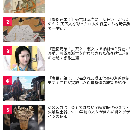
【豊臣兄弟！】秀吉は本当に「女狂い」だった
2
のか？ 天下人を彩った11人の側室たちを時系列
で一挙紹介
『豊臣兄弟！』茶々＝悪女はほぼ創作？秀吉が
3
溺愛、豊臣家滅亡を背負わされた茶々(井上和)
の壮絶すぎる生涯
『豊臣兄弟！』で描かれた織田信長の道普請は
4
史実？信長が実施した街道整備の施策を紹介
あの装飾は「炎」ではない？縄文時代の国宝・
5
火焔型土器、5000年前の人々が刻んだ謎とデザ
インの秘密