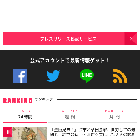
プレスリリース掲載サービス
公式アカウントで最新情報ゲット！
ランキング
RANKING
DAILY
WEEKLY
MONTHLY
24時間
週 間
月 間
『豊臣兄弟！』お市と柴田勝家、自刃しての最
1
期と「辞世の句」…運命を共にした２人の悲劇