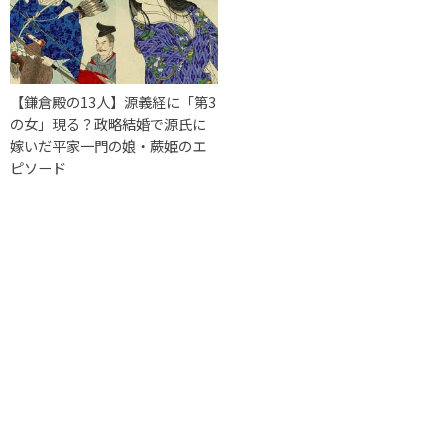
【鎌倉殿の13人】源義経に「第3
の女」現る？政略結婚で源氏に
嫁いだ平家一門の娘・蕨姫のエ
ピソード