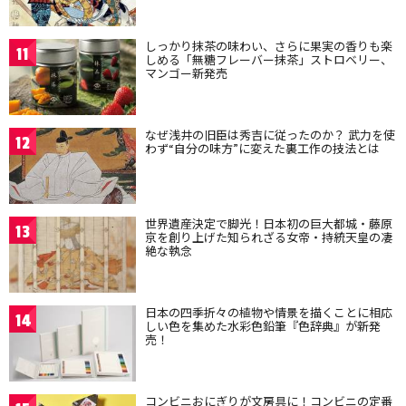
しっかり抹茶の味わい、さらに果実の香りも楽
11
しめる「無糖フレーバー抹茶」ストロベリー、
マンゴー新発売
なぜ浅井の旧臣は秀吉に従ったのか？ 武力を使
12
わず“自分の味方”に変えた裏工作の技法とは
世界遺産決定で脚光！日本初の巨大都城・藤原
13
京を創り上げた知られざる女帝・持統天皇の凄
絶な執念
日本の四季折々の植物や情景を描くことに相応
14
しい色を集めた水彩色鉛筆『色辞典』が新発
売！
コンビニおにぎりが文房具に！コンビニの定番