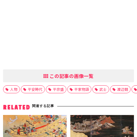
この記事の画像一覧
人物
平安時代
平宗盛
平家物語
武士
渡辺競
関連する記事
RELATED