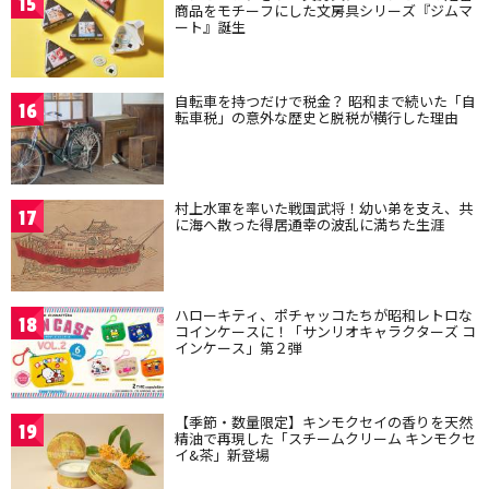
15
商品をモチーフにした文房具シリーズ『ジムマ
ート』誕生
自転車を持つだけで税金？ 昭和まで続いた「自
16
転車税」の意外な歴史と脱税が横行した理由
村上水軍を率いた戦国武将！幼い弟を支え、共
17
に海へ散った得居通幸の波乱に満ちた生涯
ハローキティ、ポチャッコたちが昭和レトロな
18
コインケースに！「サンリオキャラクターズ コ
インケース」第２弾
【季節・数量限定】キンモクセイの香りを天然
19
精油で再現した「スチームクリーム キンモクセ
イ&茶」新登場