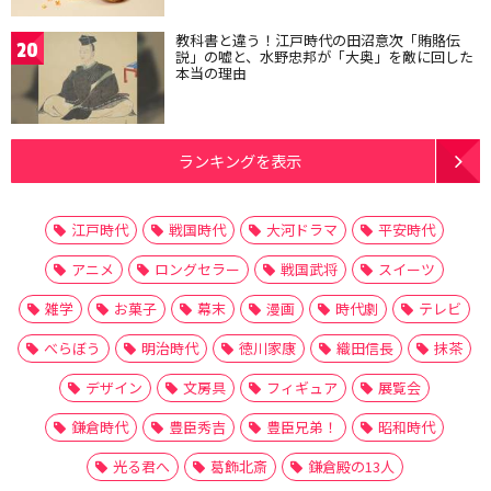
教科書と違う！江戸時代の田沼意次「賄賂伝
20
説」の嘘と、水野忠邦が「大奥」を敵に回した
本当の理由
ランキングを表示
江戸時代
戦国時代
大河ドラマ
平安時代
アニメ
ロングセラー
戦国武将
スイーツ
雑学
お菓子
幕末
漫画
時代劇
テレビ
べらぼう
明治時代
徳川家康
織田信長
抹茶
デザイン
文房具
フィギュア
展覧会
鎌倉時代
豊臣秀吉
豊臣兄弟！
昭和時代
光る君へ
葛飾北斎
鎌倉殿の13人