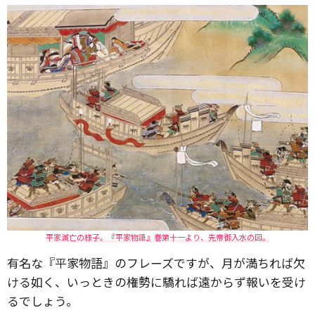
平家滅亡の様子。『平家物語』巻第十一より、先帝御入水の図。
有名な『平家物語』のフレーズですが、月が満ちれば欠
ける如く、いっときの権勢に驕れば遠からず報いを受け
るでしょう。