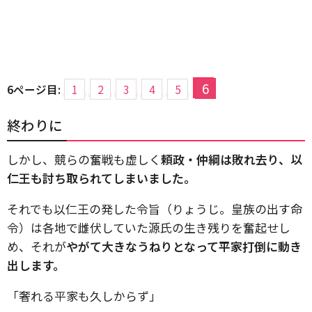
6
6ページ目:
1
2
3
4
5
終わりに
しかし、競らの奮戦も虚しく
頼政・仲綱は敗れ去り、以
仁王も討ち取られてしまいました。
それでも以仁王の発した令旨（りょうじ。皇族の出す命
令）は各地で雌伏していた源氏の生き残りを奮起せし
め、それが
やがて大きなうねりとなって平家打倒に動き
出します。
「奢れる平家も久しからず」