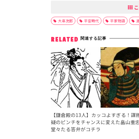
こ
大串次郎
平安時代
平家物語
関連する記事
RELATED
【鎌倉殿の13人】カッコよすぎる！謀
疑のピンチをチャンスに変えた畠山重
堂々たる答弁がコチラ