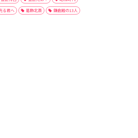
光る君へ
葛飾北斎
鎌倉殿の13人