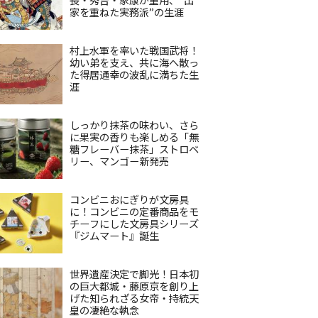
家を重ねた実務派”の生涯
村上水軍を率いた戦国武将！
幼い弟を支え、共に海へ散っ
た得居通幸の波乱に満ちた生
涯
しっかり抹茶の味わい、さら
に果実の香りも楽しめる「無
糖フレーバー抹茶」ストロベ
リー、マンゴー新発売
コンビニおにぎりが文房具
に！コンビニの定番商品をモ
チーフにした文房具シリーズ
『ジムマート』誕生
世界遺産決定で脚光！日本初
の巨大都城・藤原京を創り上
げた知られざる女帝・持統天
皇の凄絶な執念