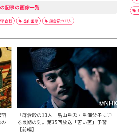
の記事の画像一覧
源平合戦
畠山重忠
鎌倉殿の13人
叛容
「鎌倉殿の13人」畠山重忠・重保父子に迫
忠の
る最期の刻。第35回放送「苦い盃」予習
【前編】