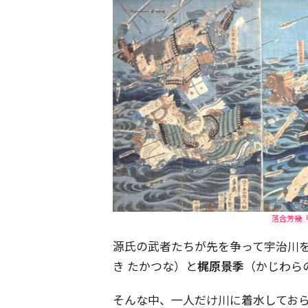
落合芳幾
源氏の武者たちが先を争って宇治川
き たかつな）と
梶原景季
（かじわら
そんな中、一人だけ川に着水してお