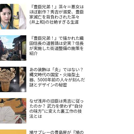
『豊臣兄弟！』茶々＝悪女は
ほぼ創作？秀吉が溺愛、豊臣
家滅亡を背負わされた茶々
(井上和)の壮絶すぎる生涯
『豊臣兄弟！』で描かれた織
田信長の道普請は史実？信長
が実施した街道整備の施策を
紹介
あの装飾は「炎」ではない？
縄文時代の国宝・火焔型土
器、5000年前の人々が刻んだ
謎とデザインの秘密
なぜ浅井の旧臣は秀吉に従っ
たのか？ 武力を使わず“自分
の味方”に変えた裏工作の技
法とは
鳩サブレーの豊島屋が『鳩の