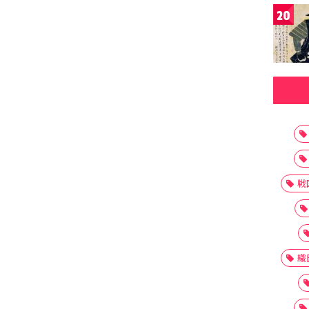
20
戦
織