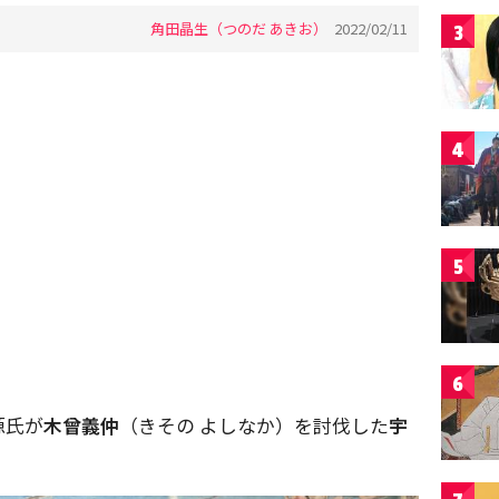
角田晶生（つのだ あきお）
2022/02/11
3
4
5
6
源氏が
木曾義仲
（きその よしなか）を討伐した
宇