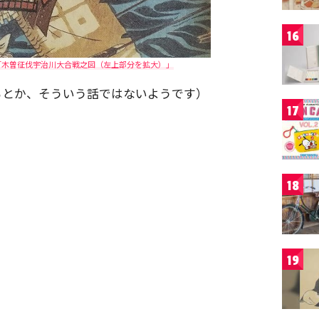
16
「木曽征伐宇治川大合戦之図（左上部分を拡大）」
るとか、そういう話ではないようです）
17
18
19