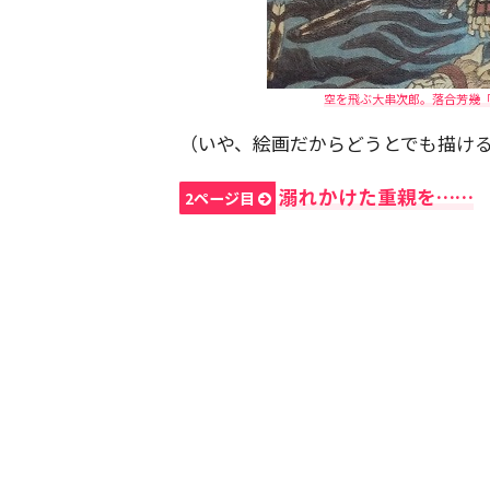
空を飛ぶ大串次郎。落合芳幾
（いや、絵画だからどうとでも描け
溺れかけた重親を……
2ページ目