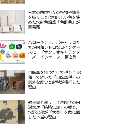
日本の四季折々の植物や情景
を描くことに相応しい色を集
めた水彩色鉛筆『色辞典』が
新発売！
ハローキティ、ポチャッコた
ちが昭和レトロなコインケー
スに！「サンリオキャラクタ
ーズ コインケース」第２弾
自転車を持つだけで税金？ 昭
和まで続いた「自転車税」の
意外な歴史と脱税が横行した
理由
教科書と違う！江戸時代の田
沼意次「賄賂伝説」の嘘と、
水野忠邦が「大奥」を敵に回
した本当の理由