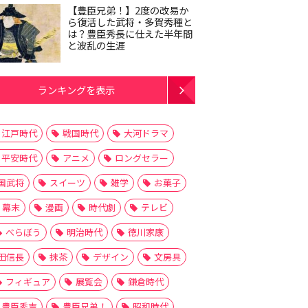
【豊臣兄弟！】2度の改易か
ら復活した武将・多賀秀種と
は？豊臣秀長に仕えた半年間
と波乱の生涯
ランキングを表示
江戸時代
戦国時代
大河ドラマ
平安時代
アニメ
ロングセラー
国武将
スイーツ
雑学
お菓子
幕末
漫画
時代劇
テレビ
べらぼう
明治時代
徳川家康
田信長
抹茶
デザイン
文房具
フィギュア
展覧会
鎌倉時代
豊臣秀吉
豊臣兄弟！
昭和時代