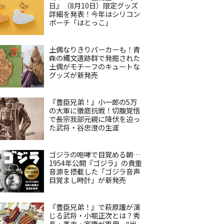
日』（8月10日）限定グッズ
詳細を発表！今年はシリコン
ポーチ「はとっこ」
土偶なりきりパーカーも！青
森の縄文遺跡群で発掘された
土偶がモチーフのキュートな
グッズが新発売
『豊臣兄弟！』小一郎の5万
の大軍に徹底抗戦！切腹覚悟
で長宗我部元親に降伏を迫っ
た武将・谷忠澄の生涯
ゴジラの咆哮で目覚める朝…
1954年公開『ゴジラ』の貴重
音源を搭載した「ゴジラ音声
目覚まし時計」が新発売
『豊臣兄弟！』で萩原護が演
じる武将・小堀正次とは？秀
長・秀吉・家康が重用、“出