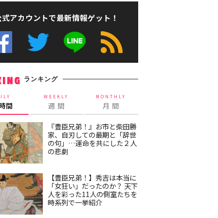
公式アカウントで最新情報ゲット！
ランキング
KING
ILY
WEEKLY
MONTHLY
4時間
週 間
月 間
『豊臣兄弟！』お市と柴田勝
家、自刃しての最期と「辞世
の句」…運命を共にした２人
の悲劇
【豊臣兄弟！】秀吉は本当に
「女狂い」だったのか？ 天下
人を彩った11人の側室たちを
時系列で一挙紹介