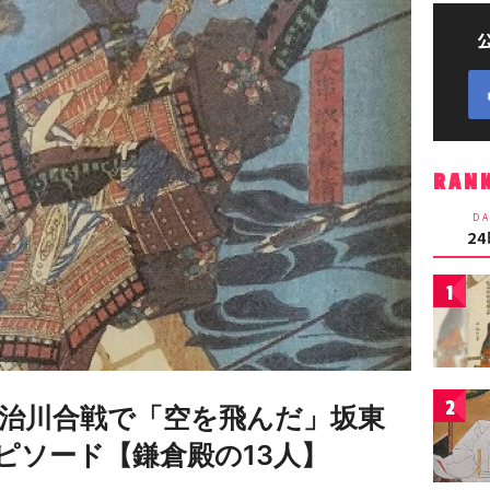
RAN
DA
2
1
2
治川合戦で「空を飛んだ」坂東
ピソード【鎌倉殿の13人】