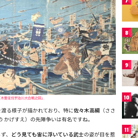
7
8
9
10
「木曽征伐宇治川大合戦之図」
を渡る様子が描かれており、特に
佐々木高綱
（ささ
の かげすえ）の先陣争いは有名ですね。
11
らず、
どう見ても宙に浮いている武士
の姿が目を惹