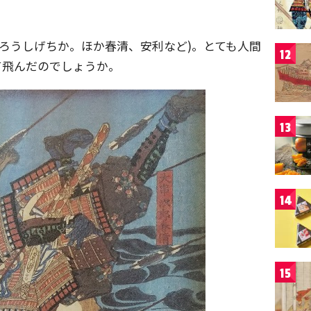
じろうしげちか。ほか春清、安利など)。とても人間
12
て飛んだのでしょうか。
13
14
15