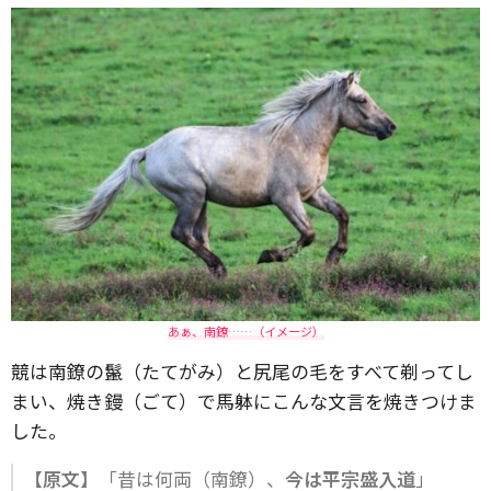
あぁ、南鐐……（イメージ）
競は南鐐の鬣（たてがみ）と尻尾の毛をすべて剃ってし
まい、焼き鏝（ごて）で馬躰にこんな文言を焼きつけま
した。
【原文】
「昔は何両（南鐐）、
今は平宗盛入道
」