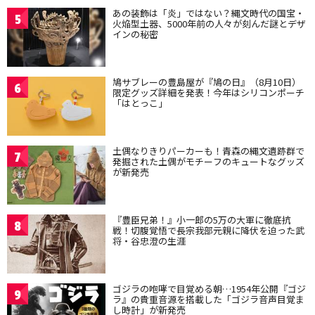
あの装飾は「炎」ではない？縄文時代の国宝・
5
火焔型土器、5000年前の人々が刻んだ謎とデザ
インの秘密
鳩サブレーの豊島屋が『鳩の日』（8月10日）
6
限定グッズ詳細を発表！今年はシリコンポーチ
「はとっこ」
土偶なりきりパーカーも！青森の縄文遺跡群で
7
発掘された土偶がモチーフのキュートなグッズ
が新発売
『豊臣兄弟！』小一郎の5万の大軍に徹底抗
8
戦！切腹覚悟で長宗我部元親に降伏を迫った武
将・谷忠澄の生涯
ゴジラの咆哮で目覚める朝…1954年公開『ゴジ
9
ラ』の貴重音源を搭載した「ゴジラ音声目覚ま
し時計」が新発売