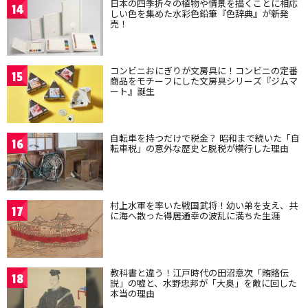
日本の四季折々の植物や情景を描くことに相応
14
しい色を集めた水彩色鉛筆『色辞典』が新発
売！
コンビニおにぎりが文房具に！コンビニの定番
15
商品をモチーフにした文房具シリーズ『ジムマ
ート』誕生
自転車を持つだけで税金？ 昭和まで続いた「自
16
転車税」の意外な歴史と脱税が横行した理由
村上水軍を率いた戦国武将！幼い弟を支え、共
17
に海へ散った得居通幸の波乱に満ちた生涯
教科書と違う！江戸時代の田沼意次「賄賂伝
18
説」の嘘と、水野忠邦が「大奥」を敵に回した
本当の理由