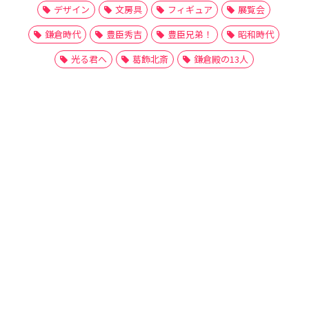
デザイン
文房具
フィギュア
展覧会
鎌倉時代
豊臣秀吉
豊臣兄弟！
昭和時代
光る君へ
葛飾北斎
鎌倉殿の13人