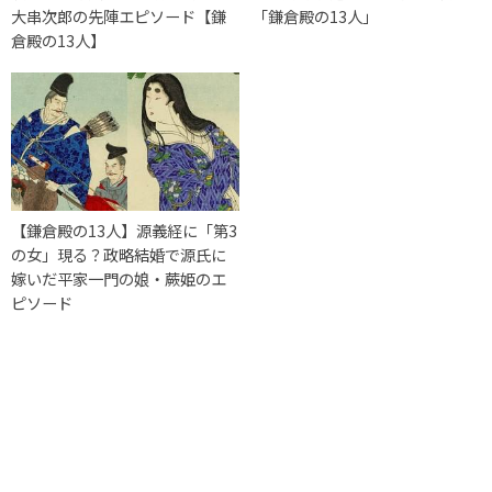
大串次郎の先陣エピソード【鎌
「鎌倉殿の13人」
倉殿の13人】
【鎌倉殿の13人】源義経に「第3
の女」現る？政略結婚で源氏に
嫁いだ平家一門の娘・蕨姫のエ
ピソード