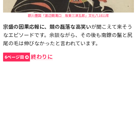
歌川豊国「渡辺競滝口 坂東三津五郎」文化八1811年
宗盛の因果応報に、競の磊落な高笑い
が聞こえて来そう
なエピソードです。余談ながら、その後も南鐐の鬣と尻
尾の毛は伸びなかったと言われています。
終わりに
6ページ目