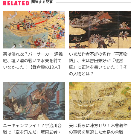
関連する記事
RELATED
実は濡れ衣？バーサーカー 源義
いまだ作者不詳の名作『平家物
経、壇ノ浦の戦いで水夫を射て
語』、実は吉田兼好が『徒然
いなかった！【鎌倉殿の13人】
草』に正体を書いていた！？そ
の人物とは？
ユーキャンフライ！？宇治川合
天は我らに味方せり！木曾義仲
戦で「空を飛んだ」坂東武者・
の軍勢を撃退した水島の合戦