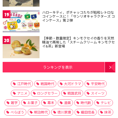
ハローキティ、ポチャッコたちが昭和レトロな
19
コインケースに！「サンリオキャラクターズ コ
インケース」第２弾
【季節・数量限定】キンモクセイの香りを天然
20
精油で再現した「スチームクリーム キンモクセ
イ&茶」新登場
ランキングを表示
江戸時代
戦国時代
大河ドラマ
平安時代
アニメ
ロングセラー
戦国武将
スイーツ
雑学
お菓子
幕末
漫画
時代劇
テレビ
べらぼう
明治時代
徳川家康
織田信長
抹茶