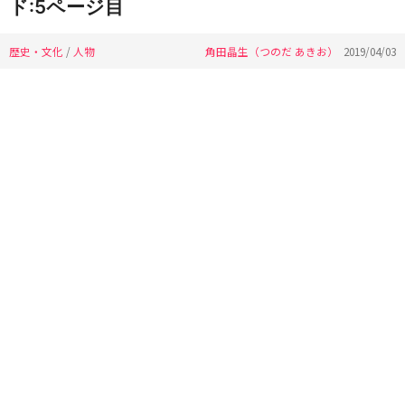
ド:5ページ目
歴史・文化
/
人物
角田晶生（つのだ あきお）
2019/04/03