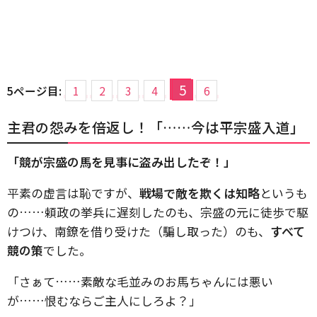
5
5ページ目:
1
2
3
4
6
主君の怨みを倍返し！「……今は平宗盛入道」
「競が宗盛の馬を見事に盗み出したぞ！」
平素の虚言は恥ですが、
戦場で敵を欺くは知略
というも
の……頼政の挙兵に遅刻したのも、宗盛の元に徒歩で駆
けつけ、南鐐を借り受けた（騙し取った）のも、
すべて
競の策
でした。
「さぁて……素敵な毛並みのお馬ちゃんには悪い
が……恨むならご主人にしろよ？」