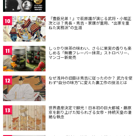
『豊臣兄弟！』で萩原護が演じる武将・小堀正
10
次とは？秀長・秀吉・家康が重用、“出家を重
ねた実務派”の生涯
しっかり抹茶の味わい、さらに果実の香りも楽
11
しめる「無糖フレーバー抹茶」ストロベリー、
マンゴー新発売
なぜ浅井の旧臣は秀吉に従ったのか？ 武力を使
12
わず“自分の味方”に変えた裏工作の技法とは
世界遺産決定で脚光！日本初の巨大都城・藤原
13
京を創り上げた知られざる女帝・持統天皇の凄
絶な執念