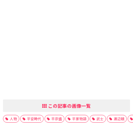
この記事の画像一覧
人物
平安時代
平宗盛
平家物語
武士
渡辺競