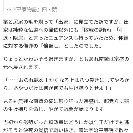
※『平家物語』四・競
鬣と尻尾の毛を剃って「出家」に見立てた訳ですが、出
家は純粋な仏道への帰依以外にも「敗戦の謝罪」「引
退・隠居」と言ったニュアンスも持っていたため、
仲綱
に対する侮辱の「倍返し」
としたのでした。
ちょっとかわいそう過ぎますが、ともあれ南鐐は宗盛の
元へ戻されます。
「……おのれ競め！かくなる上は八つ裂きにしてやるか
ら、あやつだけは何が何でも生け捕りとせよ！」
見るも無残な南鐐の姿に怒り狂った宗盛は、郎党らに競
の生け捕りを命じ、やがて戦闘が始まります。
当初から劣勢だった頼政軍はどうにか以仁王だけでも逃
がそうと決死の覚悟で戦い抜き、競は宇治平等院で散々