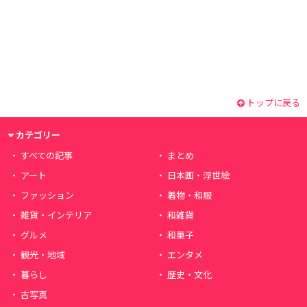
トップに戻る
カテゴリー
すべての記事
まとめ
アート
日本画・浮世絵
ファッション
着物・和服
雑貨・インテリア
和雑貨
グルメ
和菓子
観光・地域
エンタメ
暮らし
歴史・文化
古写真