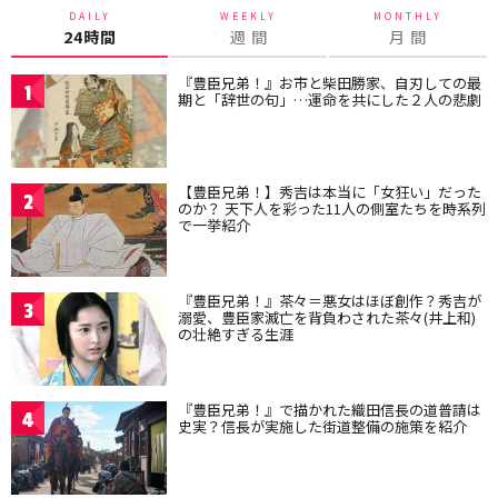
DAILY
WEEKLY
MONTHLY
24時間
週 間
月 間
『豊臣兄弟！』お市と柴田勝家、自刃しての最
1
期と「辞世の句」…運命を共にした２人の悲劇
【豊臣兄弟！】秀吉は本当に「女狂い」だった
2
のか？ 天下人を彩った11人の側室たちを時系列
で一挙紹介
『豊臣兄弟！』茶々＝悪女はほぼ創作？秀吉が
3
溺愛、豊臣家滅亡を背負わされた茶々(井上和)
の壮絶すぎる生涯
『豊臣兄弟！』で描かれた織田信長の道普請は
4
史実？信長が実施した街道整備の施策を紹介