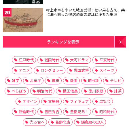
村上水軍を率いた戦国武将！幼い弟を支え、共
20
に海へ散った得居通幸の波乱に満ちた生涯
ランキングを表示
江戸時代
戦国時代
大河ドラマ
平安時代
アニメ
ロングセラー
戦国武将
スイーツ
雑学
お菓子
幕末
漫画
時代劇
テレビ
べらぼう
明治時代
織田信長
徳川家康
抹茶
デザイン
文房具
フィギュア
展覧会
鎌倉時代
豊臣秀吉
豊臣兄弟！
昭和時代
光る君へ
葛飾北斎
鎌倉殿の13人