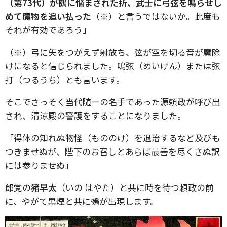
（第73代）が鵺に悩まされた折、武士に弓弦を鳴らせし
めて魔物を追い払った
（※）と言うではないか。此度も
それが有効であろう」
（※）弓に矢をつがえず射放ち、弦が空を切る音が魔除
けになると信じられました。鳴弦（めいげん）または弦
打（つるうち）とも言います。
そこでさっそく当代随一の名手であった源頼政が呼び出
され、清涼殿の警護をすることになりました。
「得体の知れぬ物怪（もののけ）を退治するなど及びも
つきませぬが、陛下のお召しとあらば最善を尽くさぬ訳
には参りませぬ」
郎党の
猪早太
（いの はやた）と共に時を待つ頼政の前
に、やがて黒煙と共に鵺が出現します。