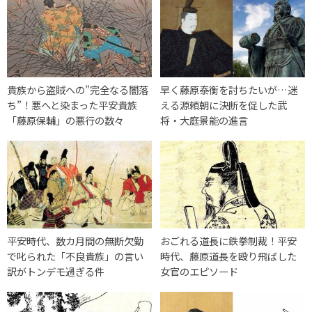
貴族から盗賊への”完全なる闇落
早く藤原泰衡を討ちたいが…迷
ち”！悪へと染まった平安貴族
える源頼朝に決断を促した武
「藤原保輔」の悪行の数々
将・大庭景能の進言
平安時代、数カ月間の無断欠勤
おごれる道長に鉄拳制裁！平安
で叱られた「不良貴族」の言い
時代、藤原道長を殴り飛ばした
訳がトンデモ過ぎる件
女官のエピソード