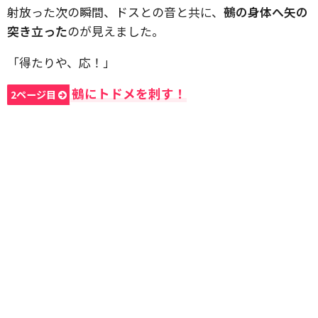
射放った次の瞬間、ドスとの音と共に、
鵺の身体へ矢の
突き立った
のが見えました。
「得たりや、応！」
鵺にトドメを刺す！
2ページ目