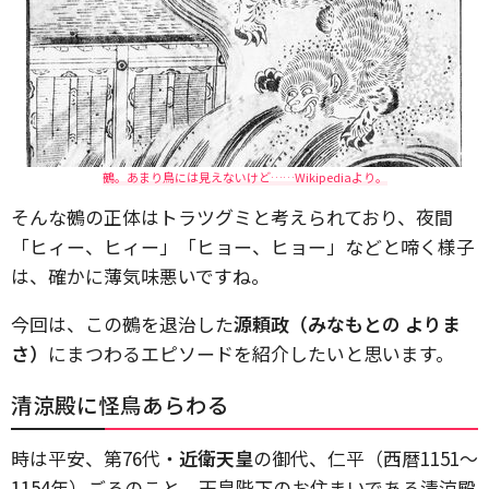
鵺。あまり鳥には見えないけど……Wikipediaより。
そんな鵺の正体はトラツグミと考えられており、夜間
「ヒィー、ヒィー」「ヒョー、ヒョー」などと啼く様子
は、確かに薄気味悪いですね。
今回は、この鵺を退治した
源頼政（みなもとの よりま
さ）
にまつわるエピソードを紹介したいと思います。
清涼殿に怪鳥あらわる
時は平安、第76代・
近衛天皇
の御代、仁平（西暦1151～
1154年）ごろのこと。天皇陛下のお住まいである清涼殿