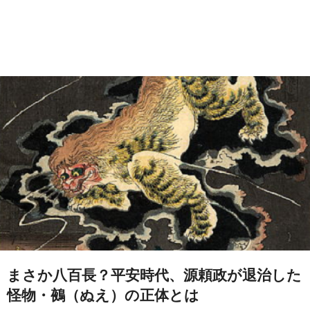
まさか八百長？平安時代、源頼政が退治した
怪物・鵺（ぬえ）の正体とは