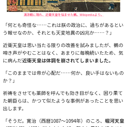
清涼殿に現れ、近衛天皇を悩ませた鵺。Wikipediaより。
「何とも奇怪な……これは朕の政治に、過ちがあるとい
う報せなのか、それとも天変地異の凶兆か……？」
近衛天皇は思い当たる限りの改善を試みましたが、鵺の
啼き声がやむことはなく、あまりに毎晩続いたため、気
に病んだ
近衛天皇は体調を崩されてしまいました。
「このままでは帝が心配だ……何か、良い手はないもの
か？」
祈祷をさせても薬師を呼んでも効き目がなく、困り果て
た朝臣らは、かつて似たような事例があったことを思い
出します。
「そうだ。寛治（西暦1087～1094年）のころ、
堀河天皇