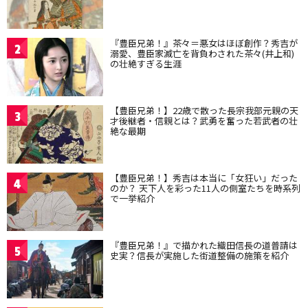
『豊臣兄弟！』茶々＝悪女はほぼ創作？秀吉が
2
溺愛、豊臣家滅亡を背負わされた茶々(井上和)
の壮絶すぎる生涯
【豊臣兄弟！】22歳で散った長宗我部元親の天
3
才後継者・信親とは？武勇を奮った若武者の壮
絶な最期
【豊臣兄弟！】秀吉は本当に「女狂い」だった
4
のか？ 天下人を彩った11人の側室たちを時系列
で一挙紹介
『豊臣兄弟！』で描かれた織田信長の道普請は
5
史実？信長が実施した街道整備の施策を紹介