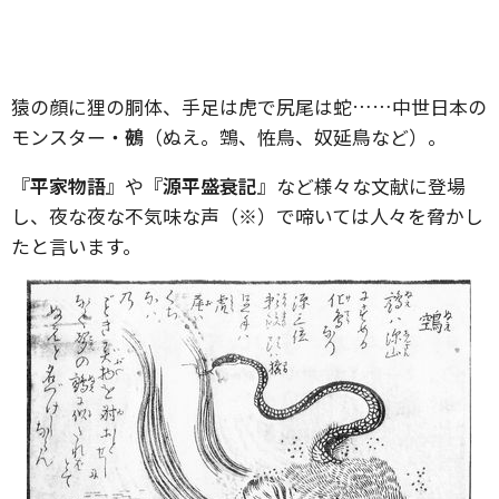
猿の顔に狸の胴体、手足は虎で尻尾は蛇……中世日本の
モンスター・
鵺
（ぬえ。鵼、恠鳥、奴延鳥など）。
『
平家物語
』や『
源平盛衰記
』など様々な文献に登場
し、夜な夜な不気味な声（※）で啼いては人々を脅かし
たと言います。