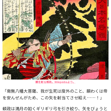
鵺を射る頼政。Wikipediaより。
「南無八幡大菩薩、我が生死は度外のこと、願わくは帝
を安んぜんがため、この矢を射当てさせ給え……！」
頼政は満月の如くギリギリ弓を引き絞り、矢をびょうと