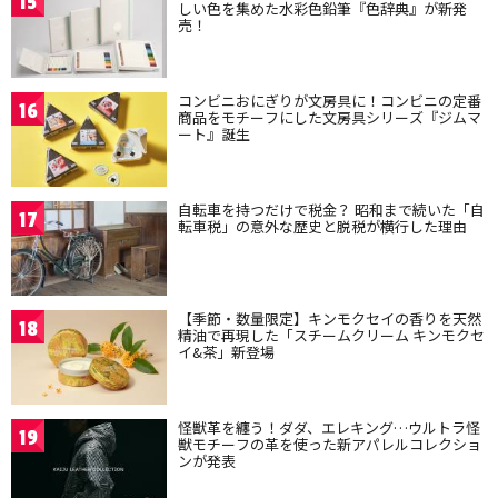
15
しい色を集めた水彩色鉛筆『色辞典』が新発
売！
コンビニおにぎりが文房具に！コンビニの定番
16
商品をモチーフにした文房具シリーズ『ジムマ
ート』誕生
自転車を持つだけで税金？ 昭和まで続いた「自
17
転車税」の意外な歴史と脱税が横行した理由
【季節・数量限定】キンモクセイの香りを天然
18
精油で再現した「スチームクリーム キンモクセ
イ&茶」新登場
怪獣革を纏う！ダダ、エレキング…ウルトラ怪
19
獣モチーフの革を使った新アパレルコレクショ
ンが発表