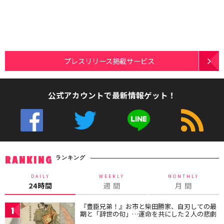
プレスリリース掲載サービス
公式アカウントで最新情報ゲット！
ランキング
RANKING
DAILY
WEEKLY
MONTHLY
24時間
週 間
月 間
『豊臣兄弟！』お市と柴田勝家、自刃しての最
1
期と「辞世の句」…運命を共にした２人の悲劇