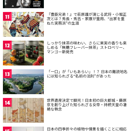
『豊臣兄弟！』で萩原護が演じる武将・小堀正
11
次とは？秀長・秀吉・家康が重用、“出家を重
ねた実務派”の生涯
しっかり抹茶の味わい、さらに果実の香りも楽
12
しめる「無糖フレーバー抹茶」ストロベリー、
マンゴー新発売
「一口」が「いもあらい」！？ 日本の難読地名
13
には知られざる“名前の法則”があった
世界遺産決定で脚光！日本初の巨大都城・藤原
14
京を創り上げた知られざる女帝・持統天皇の凄
絶な執念
日本の四季折々の植物や情景を描くことに相応