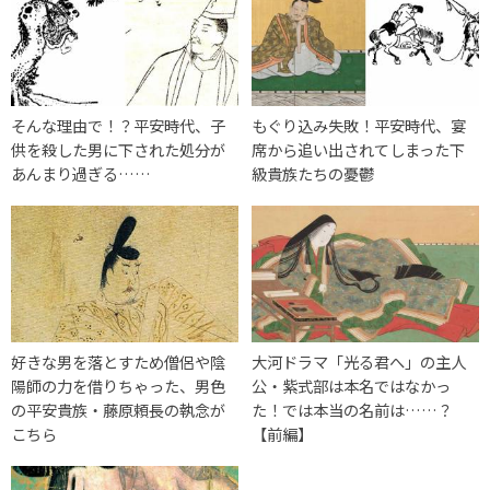
そんな理由で！？平安時代、子
もぐり込み失敗！平安時代、宴
供を殺した男に下された処分が
席から追い出されてしまった下
あんまり過ぎる……
級貴族たちの憂鬱
好きな男を落とすため僧侶や陰
大河ドラマ「光る君へ」の主人
陽師の力を借りちゃった、男色
公・紫式部は本名ではなかっ
の平安貴族・藤原頼長の執念が
た！では本当の名前は……？
こちら
【前編】