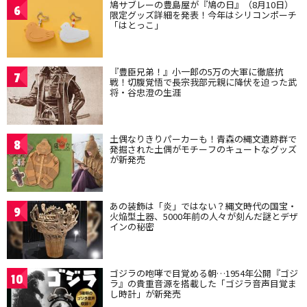
鳩サブレーの豊島屋が『鳩の日』（8月10日）
6
限定グッズ詳細を発表！今年はシリコンポーチ
「はとっこ」
『豊臣兄弟！』小一郎の5万の大軍に徹底抗
7
戦！切腹覚悟で長宗我部元親に降伏を迫った武
将・谷忠澄の生涯
土偶なりきりパーカーも！青森の縄文遺跡群で
8
発掘された土偶がモチーフのキュートなグッズ
が新発売
あの装飾は「炎」ではない？縄文時代の国宝・
9
火焔型土器、5000年前の人々が刻んだ謎とデザ
インの秘密
ゴジラの咆哮で目覚める朝…1954年公開『ゴジ
10
ラ』の貴重音源を搭載した「ゴジラ音声目覚ま
し時計」が新発売