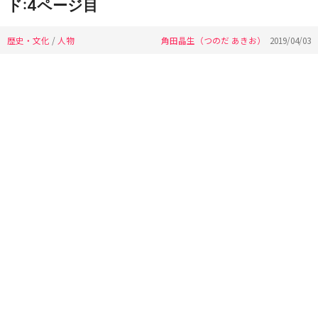
ド:4ページ目
歴史・文化
/
人物
角田晶生（つのだ あきお）
2019/04/03