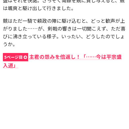
盛はそれを快諾。さっそく南鐐を競に貸し与えると、競
は颯爽と駆け出して行きました。
競はただ一騎で頼政の陣に駆け込むと、どっと歓声が上
がりました……が、剣戟の響きは一切聞こえず、ただ喜
びに沸き立っている様子。いったい、どうしたのでしょ
うか。
主君の怨みを倍返し！「……今は平宗盛
5ページ目
入道」