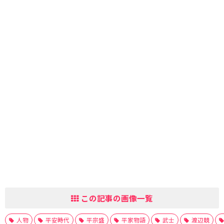
この記事の画像一覧
人物
平安時代
平宗盛
平家物語
武士
渡辺競