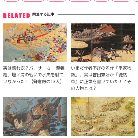
関連する記事
RELATED
実は濡れ衣？バーサーカー 源義
いまだ作者不詳の名作『平家物
経、壇ノ浦の戦いで水夫を射て
語』、実は吉田兼好が『徒然
いなかった！【鎌倉殿の13人】
草』に正体を書いていた！？そ
の人物とは？