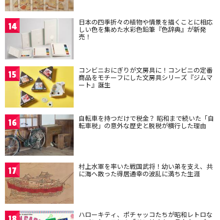
日本の四季折々の植物や情景を描くことに相応
14
しい色を集めた水彩色鉛筆『色辞典』が新発
売！
コンビニおにぎりが文房具に！コンビニの定番
15
商品をモチーフにした文房具シリーズ『ジムマ
ート』誕生
自転車を持つだけで税金？ 昭和まで続いた「自
16
転車税」の意外な歴史と脱税が横行した理由
村上水軍を率いた戦国武将！幼い弟を支え、共
17
に海へ散った得居通幸の波乱に満ちた生涯
ハローキティ、ポチャッコたちが昭和レトロな
18