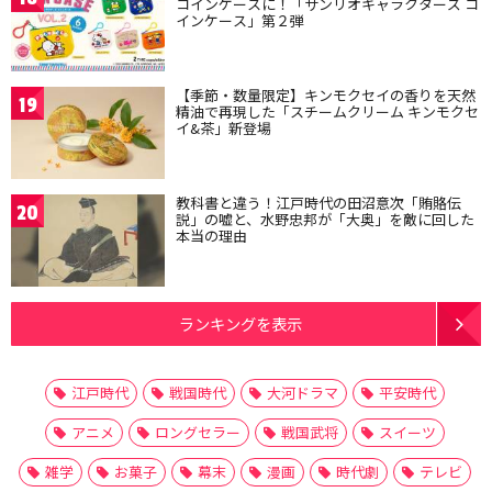
コインケースに！「サンリオキャラクターズ コ
インケース」第２弾
【季節・数量限定】キンモクセイの香りを天然
19
精油で再現した「スチームクリーム キンモクセ
イ&茶」新登場
教科書と違う！江戸時代の田沼意次「賄賂伝
20
説」の嘘と、水野忠邦が「大奥」を敵に回した
本当の理由
ランキングを表示
江戸時代
戦国時代
大河ドラマ
平安時代
アニメ
ロングセラー
戦国武将
スイーツ
雑学
お菓子
幕末
漫画
時代劇
テレビ