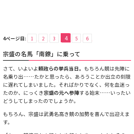
4
4ページ目:
1
2
3
5
6
宗盛の名馬「南鐐」に乗って
さて、いよいよ
頼政らの挙兵当日。
もちろん競は先陣に
名乗り出……たかと思ったら、あろうことか出立の刻限
に遅れてしまいました。そればかりでなく、何を血迷っ
たのか、にっくき
宗盛の元へ参陣
する始末……いったい
どうしてしまったのでしょうか。
もちろん、宗盛は武勇名高き競の加勢を喜んで出迎えま
す。