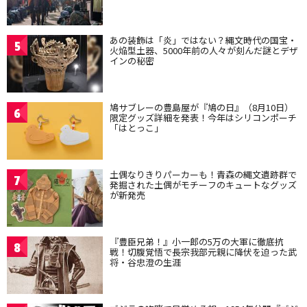
あの装飾は「炎」ではない？縄文時代の国宝・
5
火焔型土器、5000年前の人々が刻んだ謎とデザ
インの秘密
鳩サブレーの豊島屋が『鳩の日』（8月10日）
6
限定グッズ詳細を発表！今年はシリコンポーチ
「はとっこ」
土偶なりきりパーカーも！青森の縄文遺跡群で
7
発掘された土偶がモチーフのキュートなグッズ
が新発売
『豊臣兄弟！』小一郎の5万の大軍に徹底抗
8
戦！切腹覚悟で長宗我部元親に降伏を迫った武
将・谷忠澄の生涯