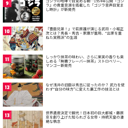
ゴジラの咆哮で目覚める朝…1954年公開『ゴジ
9
ラ』の貴重音源を搭載した「ゴジラ音声目覚ま
し時計」が新発売
『豊臣兄弟！』で萩原護が演じる武将・小堀正
10
次とは？秀長・秀吉・家康が重用、“出家を重
ねた実務派”の生涯
しっかり抹茶の味わい、さらに果実の香りも楽
11
しめる「無糖フレーバー抹茶」ストロベリー、
マンゴー新発売
なぜ浅井の旧臣は秀吉に従ったのか？ 武力を使
12
わず“自分の味方”に変えた裏工作の技法とは
世界遺産決定で脚光！日本初の巨大都城・藤原
13
京を創り上げた知られざる女帝・持統天皇の凄
絶な執念