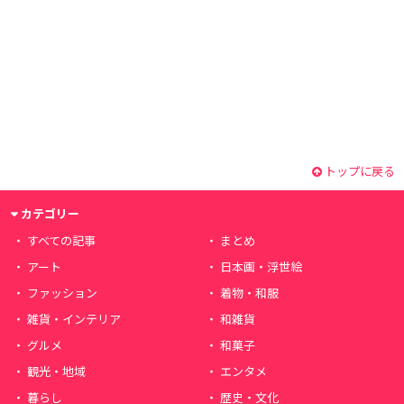
トップに戻る
カテゴリー
すべての記事
まとめ
アート
日本画・浮世絵
ファッション
着物・和服
雑貨・インテリア
和雑貨
グルメ
和菓子
観光・地域
エンタメ
暮らし
歴史・文化