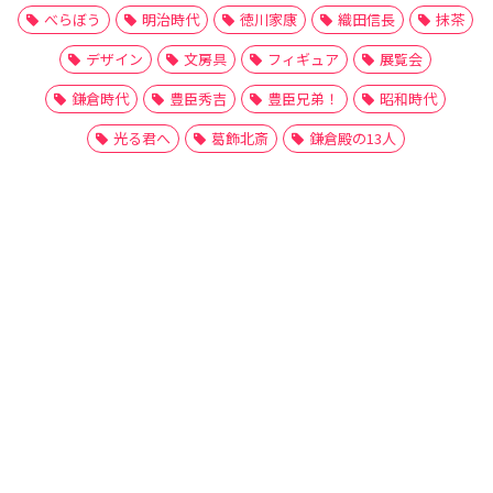
べらぼう
明治時代
徳川家康
織田信長
抹茶
デザイン
文房具
フィギュア
展覧会
鎌倉時代
豊臣秀吉
豊臣兄弟！
昭和時代
光る君へ
葛飾北斎
鎌倉殿の13人