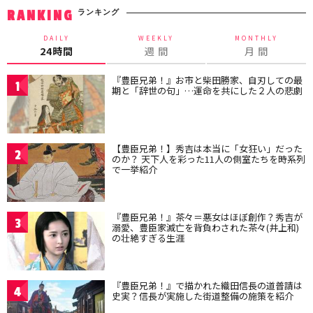
ランキング
RANKING
DAILY
WEEKLY
MONTHLY
24時間
週 間
月 間
『豊臣兄弟！』お市と柴田勝家、自刃しての最
1
期と「辞世の句」…運命を共にした２人の悲劇
【豊臣兄弟！】秀吉は本当に「女狂い」だった
2
のか？ 天下人を彩った11人の側室たちを時系列
で一挙紹介
『豊臣兄弟！』茶々＝悪女はほぼ創作？秀吉が
3
溺愛、豊臣家滅亡を背負わされた茶々(井上和)
の壮絶すぎる生涯
『豊臣兄弟！』で描かれた織田信長の道普請は
4
史実？信長が実施した街道整備の施策を紹介