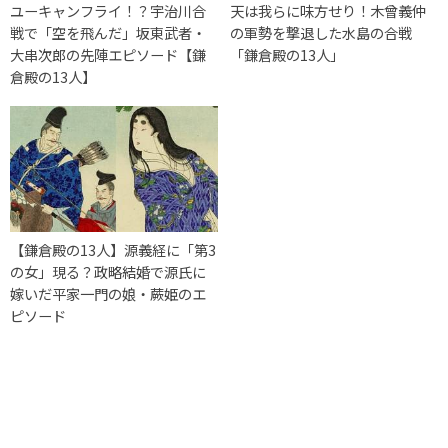
ユーキャンフライ！？宇治川合
天は我らに味方せり！木曾義仲
戦で「空を飛んだ」坂東武者・
の軍勢を撃退した水島の合戦
大串次郎の先陣エピソード【鎌
「鎌倉殿の13人」
倉殿の13人】
【鎌倉殿の13人】源義経に「第3
の女」現る？政略結婚で源氏に
嫁いだ平家一門の娘・蕨姫のエ
ピソード