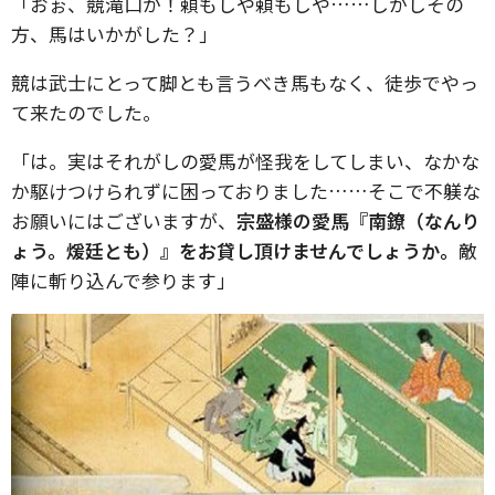
「おぉ、競滝口か！頼もしや頼もしや……しかしその
方、馬はいかがした？」
競は武士にとって脚とも言うべき馬もなく、徒歩でやっ
て来たのでした。
「は。実はそれがしの愛馬が怪我をしてしまい、なかな
か駆けつけられずに困っておりました……そこで不躾な
お願いにはございますが、
宗盛様の愛馬『南鐐（なんり
ょう。煖廷とも）』をお貸し頂けませんでしょうか。
敵
陣に斬り込んで参ります」