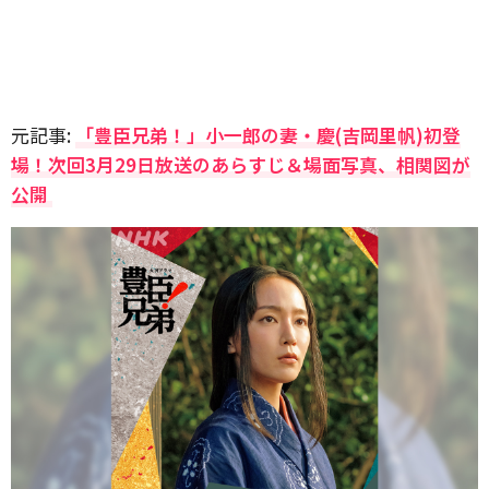
元記事:
「豊臣兄弟！」小一郎の妻・慶(吉岡里帆)初登
場！次回3月29日放送のあらすじ＆場面写真、相関図が
公開