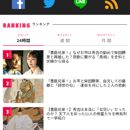
ランキング
RANKING
DAILY
WEEKLY
MONTHLY
24時間
週 間
月 間
『豊臣兄弟！』なぜお市は秀吉の勧めで柴田勝
1
家と再婚した？悲劇に繋がる「真相」を史料と
伏線から探る
『豊臣兄弟！』お市と柴田勝家、自刃しての最
2
期と「辞世の句」…運命を共にした２人の悲劇
【豊臣兄弟！】秀吉は本当に「女狂い」だった
3
のか？ 天下人を彩った11人の側室たちを時系列
で一挙紹介