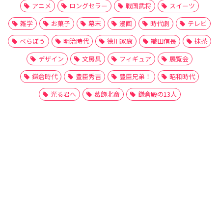
アニメ
ロングセラー
戦国武将
スイーツ
雑学
お菓子
幕末
漫画
時代劇
テレビ
べらぼう
明治時代
徳川家康
織田信長
抹茶
デザイン
文房具
フィギュア
展覧会
鎌倉時代
豊臣秀吉
豊臣兄弟！
昭和時代
光る君へ
葛飾北斎
鎌倉殿の13人