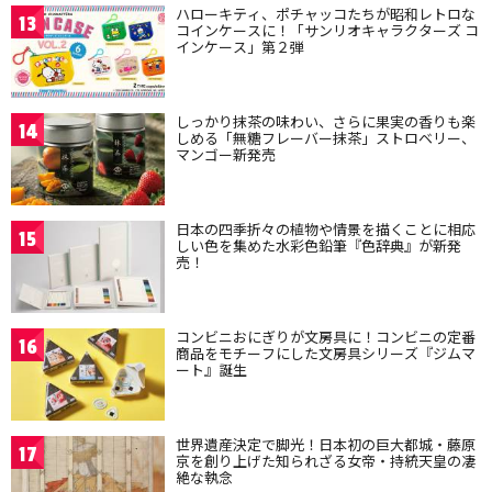
ハローキティ、ポチャッコたちが昭和レトロな
13
コインケースに！「サンリオキャラクターズ コ
インケース」第２弾
しっかり抹茶の味わい、さらに果実の香りも楽
14
しめる「無糖フレーバー抹茶」ストロベリー、
マンゴー新発売
日本の四季折々の植物や情景を描くことに相応
15
しい色を集めた水彩色鉛筆『色辞典』が新発
売！
コンビニおにぎりが文房具に！コンビニの定番
16
商品をモチーフにした文房具シリーズ『ジムマ
ート』誕生
世界遺産決定で脚光！日本初の巨大都城・藤原
17
京を創り上げた知られざる女帝・持統天皇の凄
絶な執念