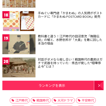
手ぬぐい専門店「かまわぬ」の人気柄がポスト
18
カードに『かまわぬ POSTCARD BOOK』発売
教科書と違う！江戸時代の田沼意次「賄賂伝
19
説」の嘘と、水野忠邦が「大奥」を敵に回した
本当の理由
対話がダメなら殺し合い！戦国時代の農民はガ
20
チで武器を持っていた…秀吉が発した“喧嘩停
止令”とは？
ランキングを表示
江戸時代
戦国時代
大河ドラマ
平安時代