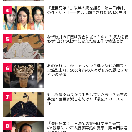
『豊臣兄弟！』後半の鍵を握る「浅井三姉妹」
4
茶々・初・江——秀吉に翻弄された波乱の生涯
なぜ浅井の旧臣は秀吉に従ったのか？ 武力を使
5
わず“自分の味方”に変えた裏工作の技法とは
あの装飾は「炎」ではない？縄文時代の国宝・
6
火焔型土器、5000年前の人々が刻んだ謎とデザ
インの秘密
もしも豊臣秀長が長生きしていたら…？秀吉の
7
暴走と豊臣家滅亡を防げた「最強のカリスマ
性」
『豊臣兄弟！』三法師の誘拐は史実？秀吉
8
の“暴挙”、お市＆勝家再婚の真意…第30回放送