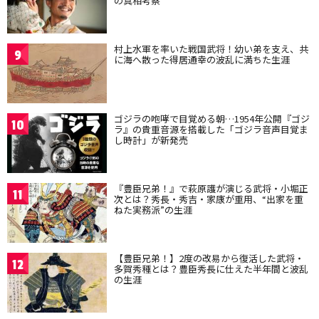
の真相考察
村上水軍を率いた戦国武将！幼い弟を支え、共
9
に海へ散った得居通幸の波乱に満ちた生涯
ゴジラの咆哮で目覚める朝…1954年公開『ゴジ
10
ラ』の貴重音源を搭載した「ゴジラ音声目覚ま
し時計」が新発売
『豊臣兄弟！』で萩原護が演じる武将・小堀正
11
次とは？秀長・秀吉・家康が重用、“出家を重
ねた実務派”の生涯
【豊臣兄弟！】2度の改易から復活した武将・
12
多賀秀種とは？豊臣秀長に仕えた半年間と波乱
の生涯