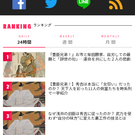
ランキング
RANKING
DAILY
WEEKLY
MONTHLY
24時間
週 間
月 間
『豊臣兄弟！』お市と柴田勝家、自刃しての最
1
期と「辞世の句」…運命を共にした２人の悲劇
【豊臣兄弟！】秀吉は本当に「女狂い」だった
2
のか？ 天下人を彩った11人の側室たちを時系列
で一挙紹介
なぜ浅井の旧臣は秀吉に従ったのか？ 武力を使
3
わず“自分の味方”に変えた裏工作の技法とは