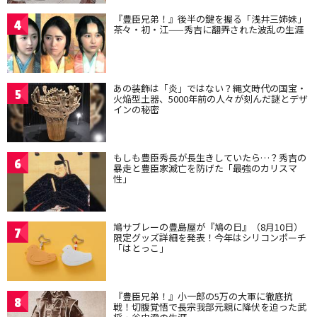
『豊臣兄弟！』後半の鍵を握る「浅井三姉妹」
4
茶々・初・江——秀吉に翻弄された波乱の生涯
あの装飾は「炎」ではない？縄文時代の国宝・
5
火焔型土器、5000年前の人々が刻んだ謎とデザ
インの秘密
もしも豊臣秀長が長生きしていたら…？秀吉の
6
暴走と豊臣家滅亡を防げた「最強のカリスマ
性」
鳩サブレーの豊島屋が『鳩の日』（8月10日）
7
限定グッズ詳細を発表！今年はシリコンポーチ
「はとっこ」
『豊臣兄弟！』小一郎の5万の大軍に徹底抗
8
戦！切腹覚悟で長宗我部元親に降伏を迫った武