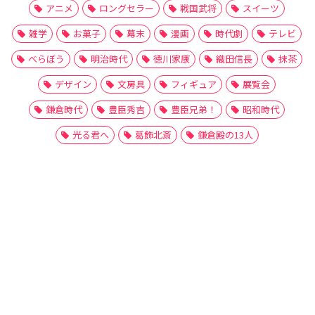
アニメ
ロングセラー
戦国武将
スイーツ
雑学
お菓子
幕末
漫画
時代劇
テレビ
べらぼう
明治時代
徳川家康
織田信長
抹茶
デザイン
文房具
フィギュア
展覧会
鎌倉時代
豊臣秀吉
豊臣兄弟！
昭和時代
光る君へ
葛飾北斎
鎌倉殿の13人