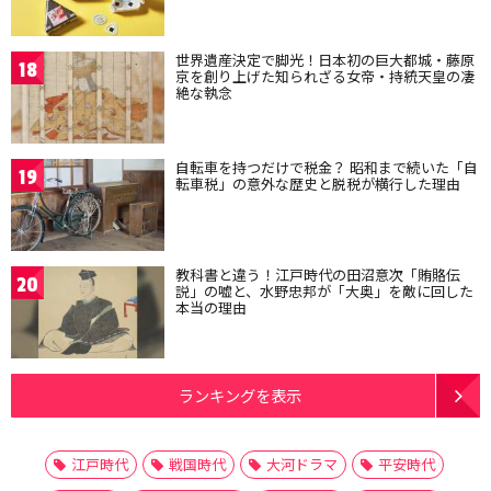
世界遺産決定で脚光！日本初の巨大都城・藤原
18
京を創り上げた知られざる女帝・持統天皇の凄
絶な執念
自転車を持つだけで税金？ 昭和まで続いた「自
19
転車税」の意外な歴史と脱税が横行した理由
教科書と違う！江戸時代の田沼意次「賄賂伝
20
説」の嘘と、水野忠邦が「大奥」を敵に回した
本当の理由
ランキングを表示
江戸時代
戦国時代
大河ドラマ
平安時代