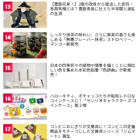
【豊臣兄弟！】2度の改易から復活した武将・
13
多賀秀種とは？豊臣秀長に仕えた半年間と波乱
の生涯
しっかり抹茶の味わい、さらに果実の香りも楽
14
しめる「無糖フレーバー抹茶」ストロベリー、
マンゴー新発売
日本の四季折々の植物や情景を描くことに相応
15
しい色を集めた水彩色鉛筆『色辞典』が新発
売！
ハローキティ、ポチャッコたちが昭和レトロな
16
コインケースに！「サンリオキャラクターズ コ
インケース」第２弾
コンビニおにぎりが文房具に！コンビニの定番
17
商品をモチーフにした文房具シリーズ『ジムマ
ート』誕生