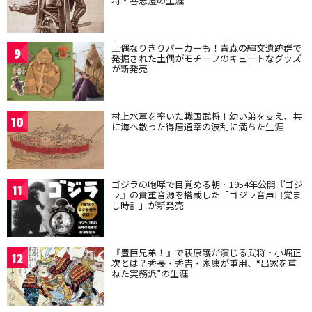
将・谷忠澄の生涯
土偶なりきりパーカーも！青森の縄文遺跡群で
9
発掘された土偶がモチーフのキュートなグッズ
が新発売
村上水軍を率いた戦国武将！幼い弟を支え、共
10
に海へ散った得居通幸の波乱に満ちた生涯
ゴジラの咆哮で目覚める朝…1954年公開『ゴジ
11
ラ』の貴重音源を搭載した「ゴジラ音声目覚ま
し時計」が新発売
『豊臣兄弟！』で萩原護が演じる武将・小堀正
12
次とは？秀長・秀吉・家康が重用、“出家を重
ねた実務派”の生涯