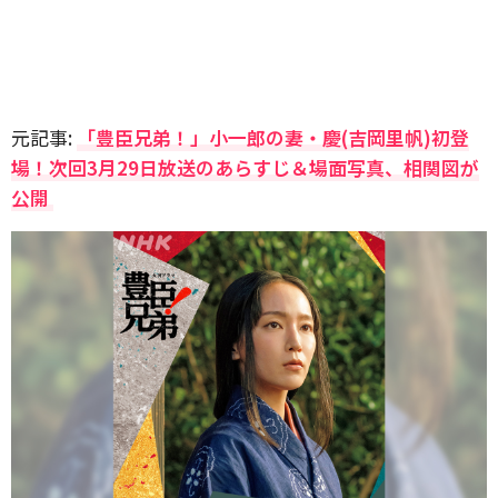
元記事:
「豊臣兄弟！」小一郎の妻・慶(吉岡里帆)初登
場！次回3月29日放送のあらすじ＆場面写真、相関図が
公開