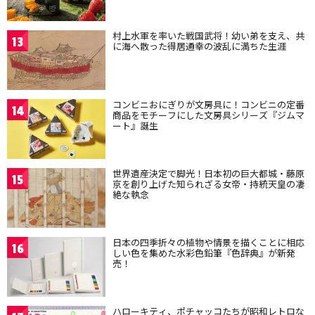
村上水軍を率いた戦国武将！幼い弟を支え、共
13
に海へ散った得居通幸の波乱に満ちた生涯
コンビニおにぎりが文房具に！コンビニの定番
14
商品をモチーフにした文房具シリーズ『ジムマ
ート』誕生
世界遺産決定で脚光！日本初の巨大都城・藤原
15
京を創り上げた知られざる女帝・持統天皇の凄
絶な執念
日本の四季折々の植物や情景を描くことに相応
16
しい色を集めた水彩色鉛筆『色辞典』が新発
売！
ハローキティ、ポチャッコたちが昭和レトロな