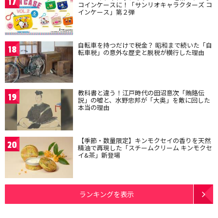
17
コインケースに！「サンリオキャラクターズ コ
インケース」第２弾
自転車を持つだけで税金？ 昭和まで続いた「自
18
転車税」の意外な歴史と脱税が横行した理由
教科書と違う！江戸時代の田沼意次「賄賂伝
19
説」の嘘と、水野忠邦が「大奥」を敵に回した
本当の理由
【季節・数量限定】キンモクセイの香りを天然
20
精油で再現した「スチームクリーム キンモクセ
イ&茶」新登場
ランキングを表示