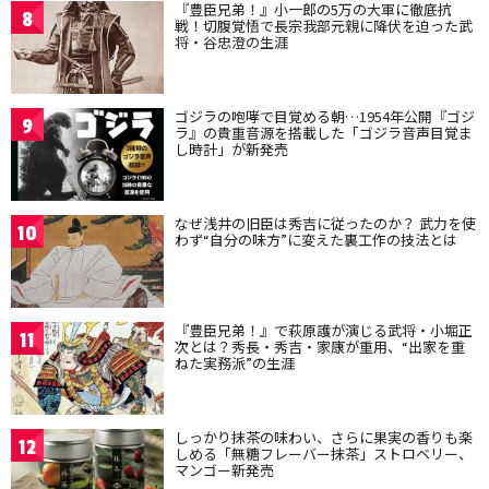
『豊臣兄弟！』小一郎の5万の大軍に徹底抗
8
戦！切腹覚悟で長宗我部元親に降伏を迫った武
将・谷忠澄の生涯
ゴジラの咆哮で目覚める朝…1954年公開『ゴジ
9
ラ』の貴重音源を搭載した「ゴジラ音声目覚ま
し時計」が新発売
なぜ浅井の旧臣は秀吉に従ったのか？ 武力を使
10
わず“自分の味方”に変えた裏工作の技法とは
『豊臣兄弟！』で萩原護が演じる武将・小堀正
11
次とは？秀長・秀吉・家康が重用、“出家を重
ねた実務派”の生涯
しっかり抹茶の味わい、さらに果実の香りも楽
12
しめる「無糖フレーバー抹茶」ストロベリー、
マンゴー新発売