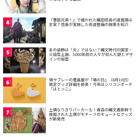
『豊臣兄弟！』で描かれた織田信長の道普請は
4
史実？信長が実施した街道整備の施策を紹介
あの装飾は「炎」ではない？縄文時代の国宝・
5
火焔型土器、5000年前の人々が刻んだ謎とデザ
インの秘密
鳩サブレーの豊島屋が『鳩の日』（8月10日）
6
限定グッズ詳細を発表！今年はシリコンポーチ
「はとっこ」
土偶なりきりパーカーも！青森の縄文遺跡群で
7
発掘された土偶がモチーフのキュートなグッズ
が新発売