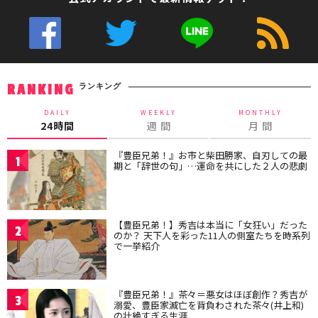
ランキング
RANKING
DAILY
WEEKLY
MONTHLY
24時間
週 間
月 間
『豊臣兄弟！』お市と柴田勝家、自刃しての最
1
期と「辞世の句」…運命を共にした２人の悲劇
【豊臣兄弟！】秀吉は本当に「女狂い」だった
2
のか？ 天下人を彩った11人の側室たちを時系列
で一挙紹介
『豊臣兄弟！』茶々＝悪女はほぼ創作？秀吉が
3
溺愛、豊臣家滅亡を背負わされた茶々(井上和)
の壮絶すぎる生涯