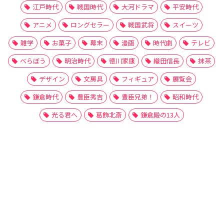
江戸時代
戦国時代
大河ドラマ
平安時代
アニメ
ロングセラー
戦国武将
スイーツ
雑学
お菓子
幕末
漫画
時代劇
テレビ
べらぼう
明治時代
徳川家康
織田信長
抹茶
デザイン
文房具
フィギュア
展覧会
鎌倉時代
豊臣秀吉
豊臣兄弟！
昭和時代
光る君へ
葛飾北斎
鎌倉殿の13人