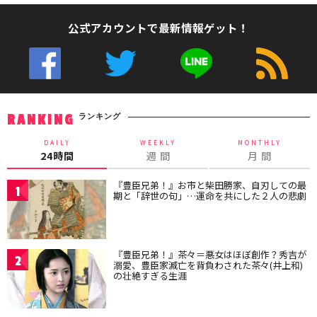
公式アカウントで最新情報ゲット！
ランキング
RANKING
DAILY
WEEKLY
MONTHLY
24時間
週 間
月 間
『豊臣兄弟！』お市と柴田勝家、自刃しての最
1
期と「辞世の句」…運命を共にした２人の悲劇
『豊臣兄弟！』茶々＝悪女はほぼ創作？秀吉が
2
溺愛、豊臣家滅亡を背負わされた茶々(井上和)
の壮絶すぎる生涯