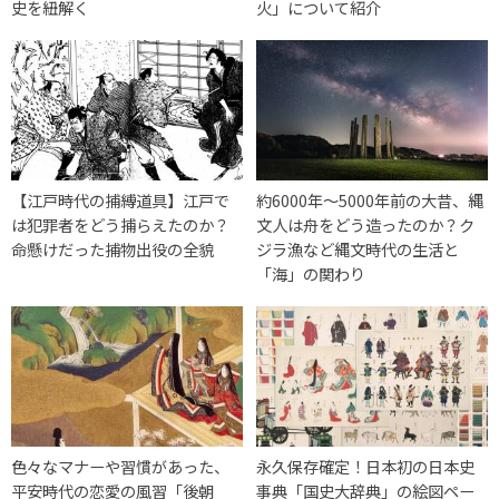
史を紐解く
火」について紹介
【江戸時代の捕縛道具】江戸で
約6000年～5000年前の大昔、縄
は犯罪者をどう捕らえたのか？
文人は舟をどう造ったのか？ク
命懸けだった捕物出役の全貌
ジラ漁など縄文時代の生活と
「海」の関わり
色々なマナーや習慣があった、
永久保存確定！日本初の日本史
平安時代の恋愛の風習「後朝
事典「国史大辞典」の絵図ペー