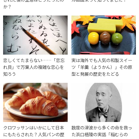
か？
恋しくてたまらない……「恋忘
実は海外でも人気の和製スイー
れ貝」で万葉人の複雑な恋心を
ツ「羊羹（ようかん）」その原
知ろう
型と発展の歴史をたどる
クロワッサンはいかにして日本
数度の津波から多くの命を救っ
にもたらされた？人気パンの歴
た浜口梧陵の実話「稲むらの