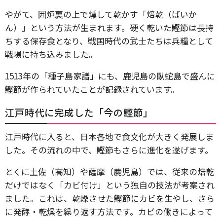
やがて、囲炉裏の上で燻して乾かす「焙乾（ばいか
ん）」という方法が生まれます。硬く乾いた鰹節は長持
ちする保存食となり、戦国時代の武士たちは兵糧として
戦場に持ち込みました。
1513年の「種子島家譜」にも、鹿児島の臥蛇島で盛んに
鰹節が作られていたことが記録されています。
江戸時代に完成した「今の鰹節」
江戸時代に入ると、日本各地で食文化が大きく発展しま
した。その流れの中で、鰹節もさらに進化を遂げます。
とくに土佐（高知）や薩摩（鹿児島）では、従来の焙乾
だけではなく「カビ付け」という独自の技法が考案され
ました。これは、乾燥させた鰹節にカビを生やし、さら
に発酵・乾燥を繰り返す方法です。カビの働きによって