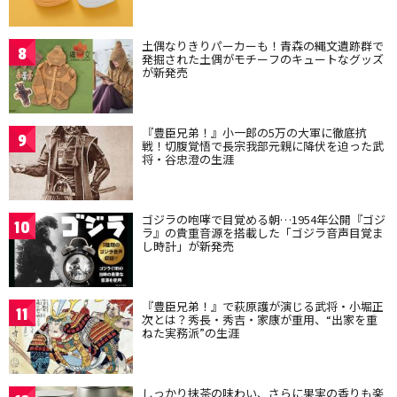
土偶なりきりパーカーも！青森の縄文遺跡群で
8
発掘された土偶がモチーフのキュートなグッズ
が新発売
『豊臣兄弟！』小一郎の5万の大軍に徹底抗
9
戦！切腹覚悟で長宗我部元親に降伏を迫った武
将・谷忠澄の生涯
ゴジラの咆哮で目覚める朝…1954年公開『ゴジ
10
ラ』の貴重音源を搭載した「ゴジラ音声目覚ま
し時計」が新発売
『豊臣兄弟！』で萩原護が演じる武将・小堀正
11
次とは？秀長・秀吉・家康が重用、“出家を重
ねた実務派”の生涯
しっかり抹茶の味わい、さらに果実の香りも楽