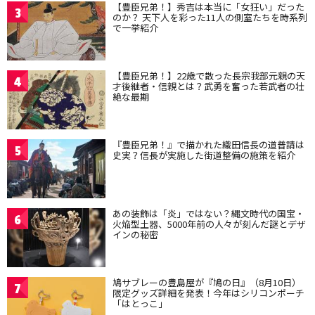
【豊臣兄弟！】秀吉は本当に「女狂い」だった
3
のか？ 天下人を彩った11人の側室たちを時系列
で一挙紹介
【豊臣兄弟！】22歳で散った長宗我部元親の天
4
才後継者・信親とは？武勇を奮った若武者の壮
絶な最期
『豊臣兄弟！』で描かれた織田信長の道普請は
5
史実？信長が実施した街道整備の施策を紹介
あの装飾は「炎」ではない？縄文時代の国宝・
6
火焔型土器、5000年前の人々が刻んだ謎とデザ
インの秘密
鳩サブレーの豊島屋が『鳩の日』（8月10日）
7
限定グッズ詳細を発表！今年はシリコンポーチ
「はとっこ」