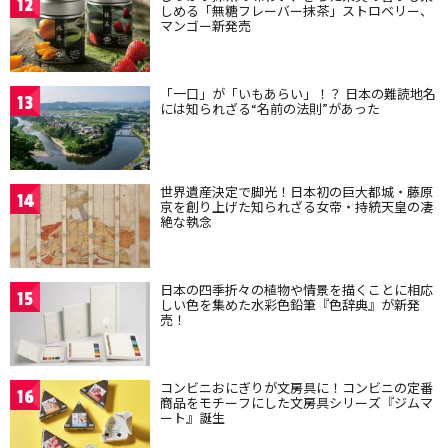
12
しめる「無糖フレーバー抹茶」ストロベリー、
マンゴー新発売
「一口」が「いもあらい」！？ 日本の難読地名
13
には知られざる“名前の法則”があった
世界遺産決定で脚光！日本初の巨大都城・藤原
14
京を創り上げた知られざる女帝・持統天皇の凄
絶な執念
日本の四季折々の植物や情景を描くことに相応
15
しい色を集めた水彩色鉛筆『色辞典』が新発
売！
コンビニおにぎりが文房具に！コンビニの定番
16
商品をモチーフにした文房具シリーズ『ジムマ
ート』誕生