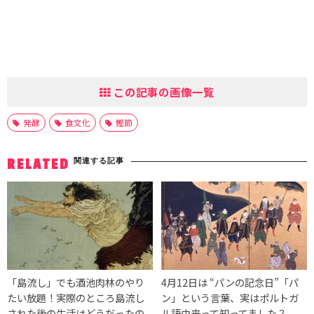
この記事の画像一覧
発酵
食文化
鰹節
関連する記事
RELATED
「島流し」でも酒池肉林のやり
4月12日は “パンの記念日”「パ
たい放題！実際のところ島流し
ン」という言葉、実はポルトガ
された後の生活はどうだったの
ル語由来って知ってました？