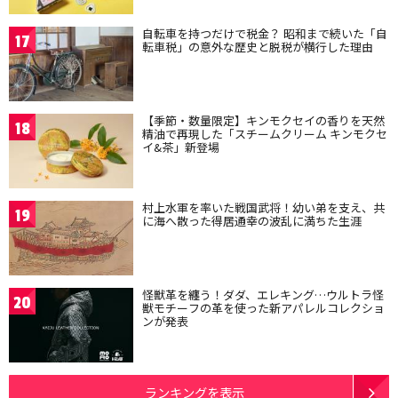
自転車を持つだけで税金？ 昭和まで続いた「自
17
転車税」の意外な歴史と脱税が横行した理由
【季節・数量限定】キンモクセイの香りを天然
18
精油で再現した「スチームクリーム キンモクセ
イ&茶」新登場
村上水軍を率いた戦国武将！幼い弟を支え、共
19
に海へ散った得居通幸の波乱に満ちた生涯
怪獣革を纏う！ダダ、エレキング…ウルトラ怪
20
獣モチーフの革を使った新アパレルコレクショ
ンが発表
ランキングを表示