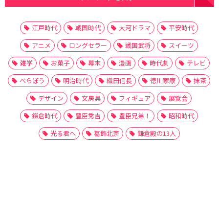
江戸時代
戦国時代
大河ドラマ
平安時代
アニメ
ロングセラー
戦国武将
スイーツ
雑学
お菓子
幕末
漫画
時代劇
テレビ
べらぼう
明治時代
織田信長
徳川家康
抹茶
デザイン
文房具
フィギュア
展覧会
鎌倉時代
豊臣秀吉
豊臣兄弟！
昭和時代
光る君へ
葛飾北斎
鎌倉殿の13人