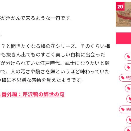
20
姿が浮かんで来るような一句です。
花」
！？と聞きたくなる梅の花シリーズ。そのくらい梅
でも抜きん出てものすごく美しい白梅に出会った
値が分けられていた江戸時代、武士になりたいと願
中で、人の汚さや醜さを嫌というほど味わっていた
戦
い梅に不思議な感動を覚えたようです。
＆番外編：芹沢鴨の辞世の句
徳