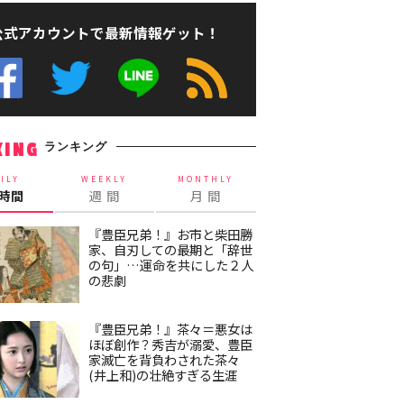
公式アカウントで最新情報ゲット！
ランキング
KING
ILY
WEEKLY
MONTHLY
4時間
週 間
月 間
『豊臣兄弟！』お市と柴田勝
家、自刃しての最期と「辞世
の句」…運命を共にした２人
の悲劇
『豊臣兄弟！』茶々＝悪女は
ほぼ創作？秀吉が溺愛、豊臣
家滅亡を背負わされた茶々
(井上和)の壮絶すぎる生涯