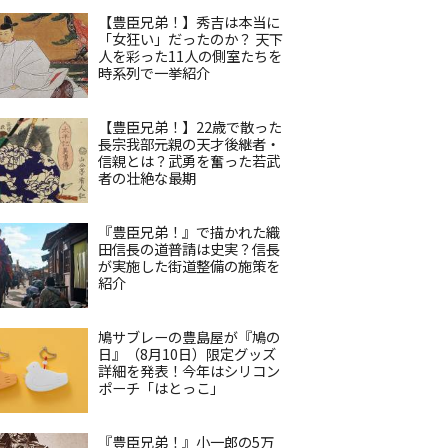
【豊臣兄弟！】秀吉は本当に
「女狂い」だったのか？ 天下
人を彩った11人の側室たちを
時系列で一挙紹介
【豊臣兄弟！】22歳で散った
長宗我部元親の天才後継者・
信親とは？武勇を奮った若武
者の壮絶な最期
『豊臣兄弟！』で描かれた織
田信長の道普請は史実？信長
が実施した街道整備の施策を
紹介
鳩サブレーの豊島屋が『鳩の
日』（8月10日）限定グッズ
詳細を発表！今年はシリコン
ポーチ「はとっこ」
『豊臣兄弟！』小一郎の5万