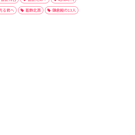
光る君へ
葛飾北斎
鎌倉殿の13人