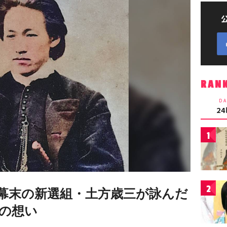
RAN
DA
2
1
2
幕末の新選組・土方歳三が詠んだ
の想い