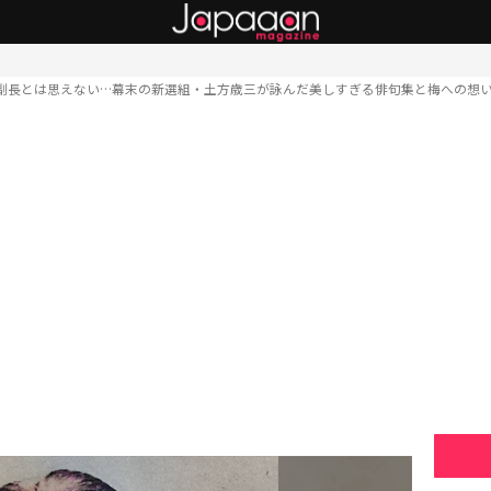
副長とは思えない…幕末の新選組・土方歳三が詠んだ美しすぎる俳句集と梅への想