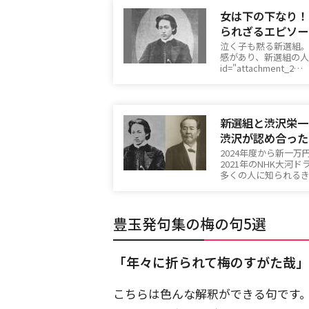
女は下の下なり！
られざるエピソー
泣く子も黙る新選組
感があり、新選組の人気
id="attachment_2…
新選組と渋沢栄一
渋沢が認め合った
2024年度から新一
2021年のNHK大
多くの人に知られる
豊玉発句集の梅の句5選
「年々に折られて梅のすがた哉」
こちらは色んな解釈ができる句です