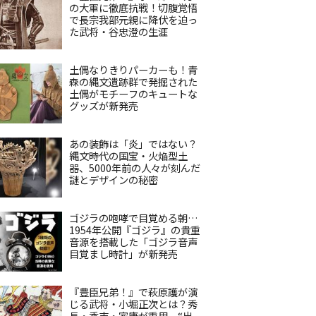
の大軍に徹底抗戦！切腹覚悟
で長宗我部元親に降伏を迫っ
た武将・谷忠澄の生涯
土偶なりきりパーカーも！青
森の縄文遺跡群で発掘された
土偶がモチーフのキュートな
グッズが新発売
あの装飾は「炎」ではない？
縄文時代の国宝・火焔型土
器、5000年前の人々が刻んだ
謎とデザインの秘密
ゴジラの咆哮で目覚める朝…
1954年公開『ゴジラ』の貴重
音源を搭載した「ゴジラ音声
目覚まし時計」が新発売
『豊臣兄弟！』で萩原護が演
じる武将・小堀正次とは？秀
長・秀吉・家康が重用、“出