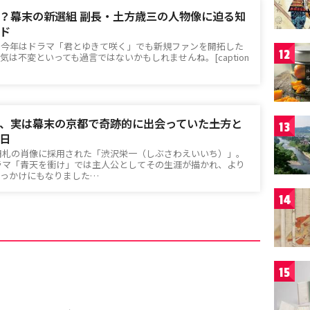
？幕末の新選組 副長・土方歳三の人物像に迫る知
ド
。今年はドラマ「君とゆきて咲く」でも新規ファンを開拓した
12
は不変といっても過言ではないかもしれませんね。[caption
、実は幕末の京都で奇跡的に出会っていた――土方と
13
日
万円札の肖像に採用された「渋沢栄一（しぶさわえいいち）」。
河ドラマ「青天を衝け」では主人公としてその生涯が描かれ、より
きっかけにもなりました…
14
15
。