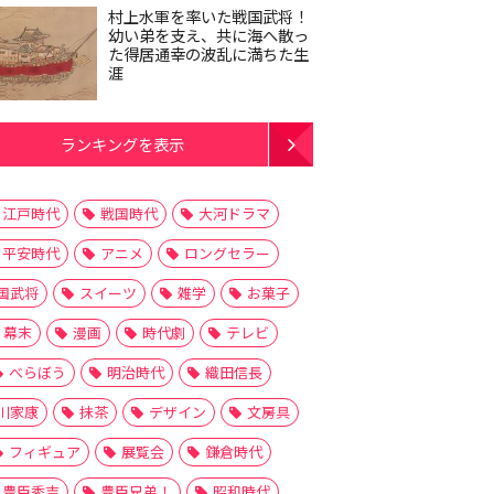
村上水軍を率いた戦国武将！
幼い弟を支え、共に海へ散っ
た得居通幸の波乱に満ちた生
涯
ランキングを表示
江戸時代
戦国時代
大河ドラマ
平安時代
アニメ
ロングセラー
国武将
スイーツ
雑学
お菓子
幕末
漫画
時代劇
テレビ
べらぼう
明治時代
織田信長
川家康
抹茶
デザイン
文房具
フィギュア
展覧会
鎌倉時代
豊臣秀吉
豊臣兄弟！
昭和時代