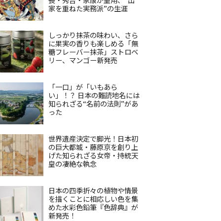
家を重ねた実務派”の生涯
しっかり抹茶の味わい、さら
に果実の香りも楽しめる「無
糖フレーバー抹茶」ストロベ
リー、マンゴー新発売
「一口」が「いもあら
い」！？ 日本の難読地名には
知られざる“名前の法則”があ
った
世界遺産決定で脚光！日本初
の巨大都城・藤原京を創り上
げた知られざる女帝・持統天
皇の凄絶な執念
日本の四季折々の植物や情景
を描くことに相応しい色を集
めた水彩色鉛筆『色辞典』が
新発売！