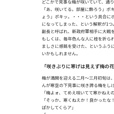
どこかで見事な梅が咲いていて、通
「あ、咲いてる。部屋に飾ろう」ポ
ょう」ポキッ。・・・という具合に
になってしまった、という解釈が1
副長と呼ばれ、新政府軍相手に大戦
もしくは、毎年色んな人に枝を折ら
ましさに感銘を受けた、というふう
いかもしれません。
「咲きぶりに寒げは見えず梅の
梅が満開を迎える二月〜三月初旬は
んが寒空の下見事に咲き誇る梅をし
「梅よォ、てめえ咲いてて寒かねえの
「そっか、寒くねえか！良かったな
ぽかしてくらア」