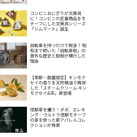
コンビニおにぎりが文房具
に！コンビニの定番商品をモ
チーフにした文房具シリーズ
『ジムマート』誕生
自転車を持つだけで税金？ 昭
和まで続いた「自転車税」の
意外な歴史と脱税が横行した
理由
【季節・数量限定】キンモク
セイの香りを天然精油で再現
した「スチームクリーム キン
モクセイ&茶」新登場
怪獣革を纏う！ダダ、エレキ
ング…ウルトラ怪獣モチーフ
の革を使った新アパレルコレ
クションが発表