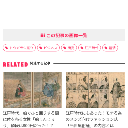
この記事の画像一覧
トウガラシ売り
ビジネス
商売
江戸時代
経済
関連する記事
RELATED
江戸時代、船でひと回りする間
江戸時代にもあった！モテる為
に体を売る女性「船まんじゅ
のメンズ向けファッション誌
う」値段は800円だった！？
「当世風俗通」の内容とは