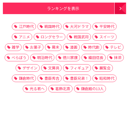
ランキングを表示
江戸時代
戦国時代
大河ドラマ
平安時代
アニメ
ロングセラー
戦国武将
スイーツ
雑学
お菓子
幕末
漫画
時代劇
テレビ
べらぼう
明治時代
徳川家康
織田信長
抹茶
デザイン
文房具
フィギュア
展覧会
鎌倉時代
豊臣秀吉
豊臣兄弟！
昭和時代
光る君へ
葛飾北斎
鎌倉殿の13人