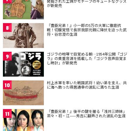
発掘された土偶がモチーフのキュートなグッズ
が新発売
『豊臣兄弟！』小一郎の5万の大軍に徹底抗
8
戦！切腹覚悟で長宗我部元親に降伏を迫った武
将・谷忠澄の生涯
ゴジラの咆哮で目覚める朝…1954年公開『ゴジ
9
ラ』の貴重音源を搭載した「ゴジラ音声目覚ま
し時計」が新発売
村上水軍を率いた戦国武将！幼い弟を支え、共
10
に海へ散った得居通幸の波乱に満ちた生涯
『豊臣兄弟！』後半の鍵を握る「浅井三姉妹」
11
茶々・初・江——秀吉に翻弄された波乱の生涯