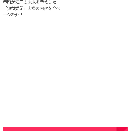
春町が江戸の未来を予想した
「無益委記」実際の内容を全ペ
ージ紹介！