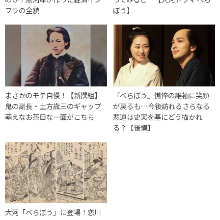
フラの全貌
ぼう】
まさかのモテ自慢！【新撰組】
『べらぼう』憔悴の誰袖に笑顔
鬼の副長・土方歳三のギャップ
が戻るも…今後訪れるさらなる
萌えなお茶目な一面がこちら
悲運は史実を基にどう描かれ
る？【後編】
大河「べらぼう」に登場！恋川