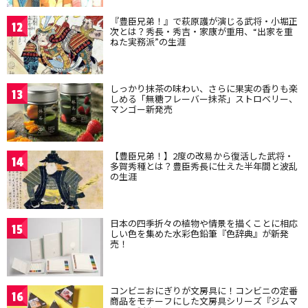
『豊臣兄弟！』で萩原護が演じる武将・小堀正
12
次とは？秀長・秀吉・家康が重用、“出家を重
ねた実務派”の生涯
しっかり抹茶の味わい、さらに果実の香りも楽
13
しめる「無糖フレーバー抹茶」ストロベリー、
マンゴー新発売
【豊臣兄弟！】2度の改易から復活した武将・
14
多賀秀種とは？豊臣秀長に仕えた半年間と波乱
の生涯
日本の四季折々の植物や情景を描くことに相応
15
しい色を集めた水彩色鉛筆『色辞典』が新発
売！
コンビニおにぎりが文房具に！コンビニの定番
16
商品をモチーフにした文房具シリーズ『ジムマ