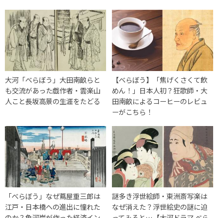
大河「べらぼう」大田南畝らと
【べらぼう】「焦げくさくて飲
も交流があった戯作者・雲楽山
めん！」日本人初？狂歌師・大
人こと長坂高景の生涯をたどる
田南畝によるコーヒーのレビュ
ーがこちら！
「べらぼう」なぜ蔦屋重三郎は
謎多き浮世絵師・東洲斎写楽は
江戸・日本橋への進出に憧れた
なぜ消えた？浮世絵史の謎に迫
のか？魚河岸が作った経済イン
ってみると…【大河ドラマ べら