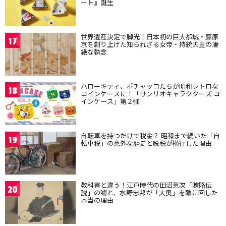
ート』誕生
世界遺産決定で脚光！日本初の巨大都城・藤原
17
京を創り上げた知られざる女帝・持統天皇の凄
絶な執念
ハローキティ、ポチャッコたちが昭和レトロな
18
コインケースに！「サンリオキャラクターズ コ
インケース」第２弾
自転車を持つだけで税金？ 昭和まで続いた「自
19
転車税」の意外な歴史と脱税が横行した理由
教科書と違う！江戸時代の田沼意次「賄賂伝
20
説」の嘘と、水野忠邦が「大奥」を敵に回した
本当の理由