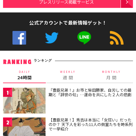
プレスリリース掲載サービス
公式アカウントで最新情報ゲット！
ランキング
RANKING
DAILY
WEEKLY
MONTHLY
24時間
週 間
月 間
『豊臣兄弟！』お市と柴田勝家、自刃しての最
1
期と「辞世の句」…運命を共にした２人の悲劇
【豊臣兄弟！】秀吉は本当に「女狂い」だった
2
のか？ 天下人を彩った11人の側室たちを時系列
で一挙紹介