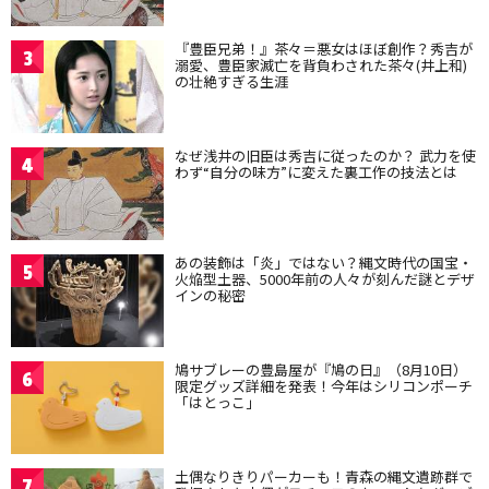
『豊臣兄弟！』茶々＝悪女はほぼ創作？秀吉が
3
溺愛、豊臣家滅亡を背負わされた茶々(井上和)
の壮絶すぎる生涯
なぜ浅井の旧臣は秀吉に従ったのか？ 武力を使
4
わず“自分の味方”に変えた裏工作の技法とは
あの装飾は「炎」ではない？縄文時代の国宝・
5
火焔型土器、5000年前の人々が刻んだ謎とデザ
インの秘密
鳩サブレーの豊島屋が『鳩の日』（8月10日）
6
限定グッズ詳細を発表！今年はシリコンポーチ
「はとっこ」
土偶なりきりパーカーも！青森の縄文遺跡群で
7