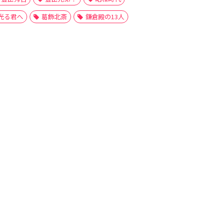
光る君へ
葛飾北斎
鎌倉殿の13人