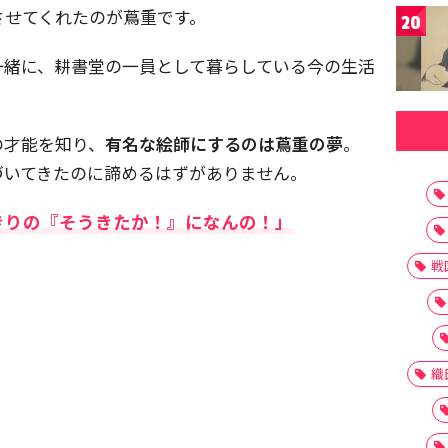
させてくれたのが蔦重です。
20
一緒に、耕書堂の一員として暮らしている今の生活
。
の才能を知り、
有名な絵師にするのは蔦重の夢
。
づいてきたのに諦めるはずがありません。
きりの『そうきたか！』になんの！」
戦
織