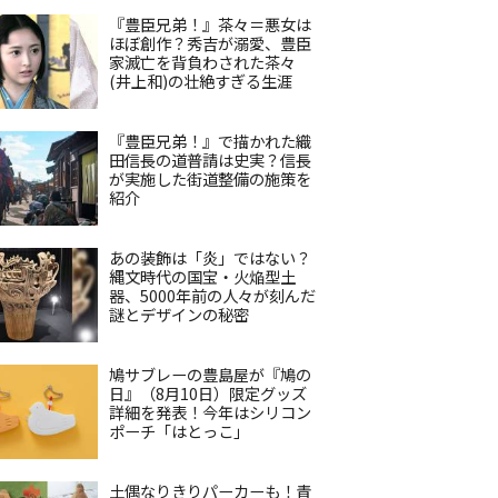
『豊臣兄弟！』茶々＝悪女は
ほぼ創作？秀吉が溺愛、豊臣
家滅亡を背負わされた茶々
(井上和)の壮絶すぎる生涯
『豊臣兄弟！』で描かれた織
田信長の道普請は史実？信長
が実施した街道整備の施策を
紹介
あの装飾は「炎」ではない？
縄文時代の国宝・火焔型土
器、5000年前の人々が刻んだ
謎とデザインの秘密
鳩サブレーの豊島屋が『鳩の
日』（8月10日）限定グッズ
詳細を発表！今年はシリコン
ポーチ「はとっこ」
土偶なりきりパーカーも！青