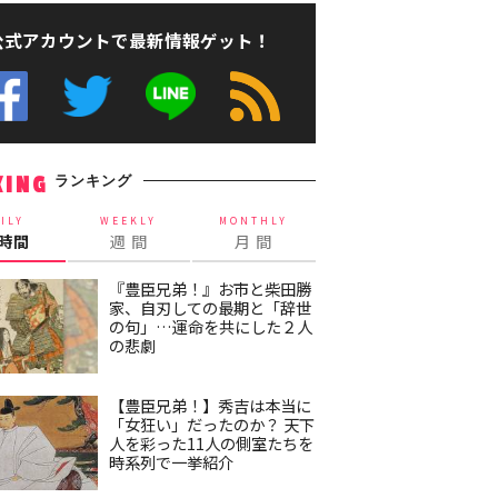
公式アカウントで最新情報ゲット！
ランキング
KING
ILY
WEEKLY
MONTHLY
4時間
週 間
月 間
『豊臣兄弟！』お市と柴田勝
家、自刃しての最期と「辞世
の句」…運命を共にした２人
の悲劇
【豊臣兄弟！】秀吉は本当に
「女狂い」だったのか？ 天下
人を彩った11人の側室たちを
時系列で一挙紹介