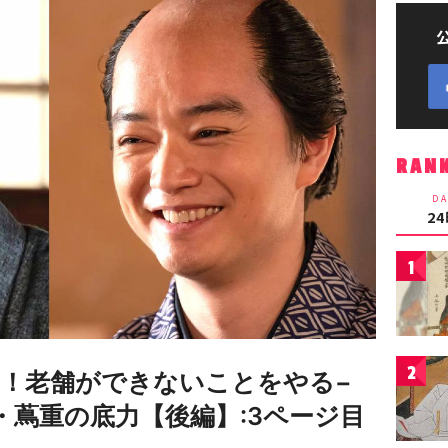
RAN
DA
2
1
2
！老舗ができないことをやる−
・蔦重の底力【後編】:3ページ目