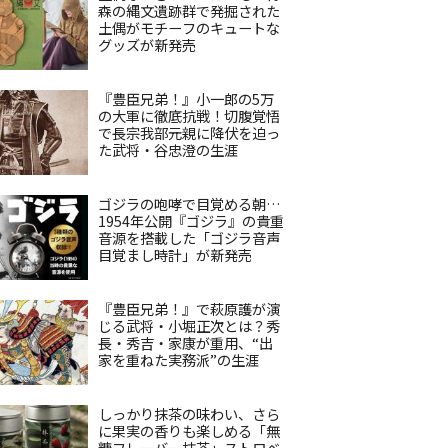
森の縄文遺跡群で発掘された
土偶がモチーフのキュートな
グッズが新発売
『豊臣兄弟！』小一郎の5万
の大軍に徹底抗戦！切腹覚悟
で長宗我部元親に降伏を迫っ
た武将・谷忠澄の生涯
ゴジラの咆哮で目覚める朝…
1954年公開『ゴジラ』の貴重
音源を搭載した「ゴジラ音声
目覚まし時計」が新発売
『豊臣兄弟！』で萩原護が演
じる武将・小堀正次とは？秀
長・秀吉・家康が重用、“出
家を重ねた実務派”の生涯
しっかり抹茶の味わい、さら
に果実の香りも楽しめる「無
糖フレーバー抹茶」ストロベ