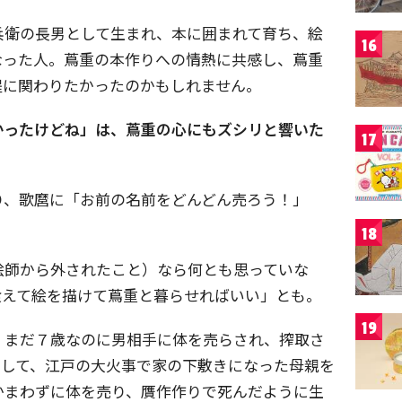
兵衛の長男として生まれ、本に囲まれて育ち、絵
16
なった人。蔦重の本作りへの情熱に共感し、蔦重
程に関わりたかったのかもしれません。
かったけどね」は、蔦重の心にもズシリと響いた
17
り、歌麿に「お前の名前をどんどん売ろう！」
18
絵師から外されたこと）なら何とも思っていな
食えて絵を描けて蔦重と暮らせればいい」とも。
19
、まだ７歳なのに男相手に体を売らされ、搾取さ
そして、江戸の大火事で家の下敷きになった母親を
かまわずに体を売り、贋作作りで死んだように生