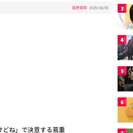
高野晃彰
2025/06/05
3
4
5
6
けどね」で決意する蔦重