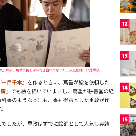
12
13
千本』以来、蔦重と長く深い付き合いとなった、人気絵師・北尾重政。
『一目千本』
を作るときに、蔦重が絵を依頼した
14
姿鏡』
でも絵を描いていますし、蔦重が耕書堂の経
教科書のような本）も、書も得意とした重政が作
す。
15
人でしたが、重政はすでに絵師として人気も実績