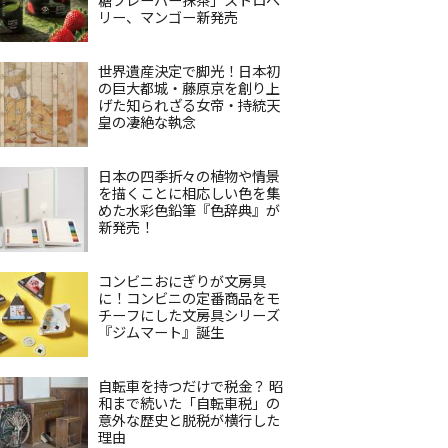
リー、マンゴー新発売
世界遺産決定で脚光！日本初
の巨大都城・藤原京を創り上
げた知られざる女帝・持統天
皇の凄絶な執念
日本の四季折々の植物や情景
を描くことに相応しい色を集
めた水彩色鉛筆『色辞典』が
新発売！
コンビニおにぎりが文房具
に！コンビニの定番商品をモ
チーフにした文房具シリーズ
『ジムマート』誕生
自転車を持つだけで税金？ 昭
和まで続いた「自転車税」の
意外な歴史と脱税が横行した
理由