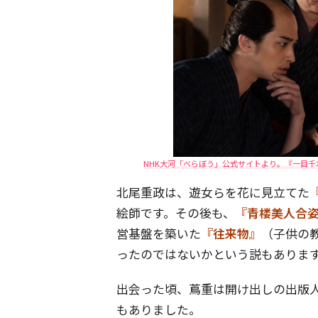
NHK大河「べらぼう」公式サイトより。『一目
北尾重政は、遊女らを花に見立てた
絵師です。その後も、
『青楼美人合
営基盤を築いた
『往来物』
（子供の
ったのではないかという説もありま
出会った頃、蔦重は開け出しの出版
もありました。