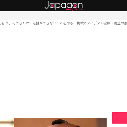
らぼう」そうきたか！老舗ができないことをやる−−挑戦とアイデアの宝庫・蔦重の