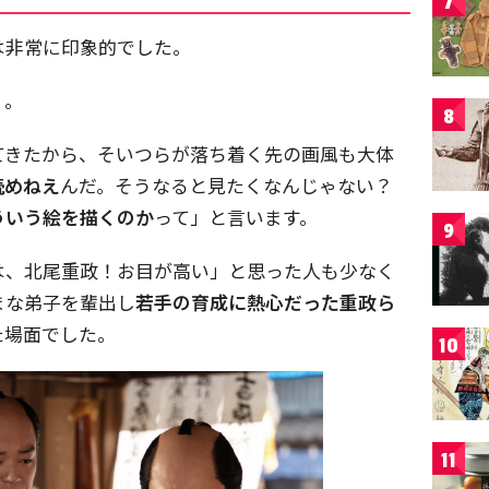
7
は非常に印象的でした。
」
。
8
てきたから、そいつらが落ち着く先の画風も大体
読めねえ
んだ。そうなると見たくなんじゃない？
ういう絵を描くのか
って」と言います。
9
は、北尾重政！お目が高い」と思った人も少なく
まな弟子を輩出し
若手の育成に熱心だった重政ら
た場面でした。
10
11