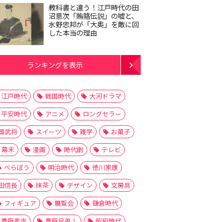
教科書と違う！江戸時代の田
沼意次「賄賂伝説」の嘘と、
水野忠邦が「大奥」を敵に回
した本当の理由
ランキングを表示
江戸時代
戦国時代
大河ドラマ
平安時代
アニメ
ロングセラー
国武将
スイーツ
雑学
お菓子
幕末
漫画
時代劇
テレビ
べらぼう
明治時代
徳川家康
田信長
抹茶
デザイン
文房具
フィギュア
展覧会
鎌倉時代
豊臣秀吉
豊臣兄弟！
昭和時代