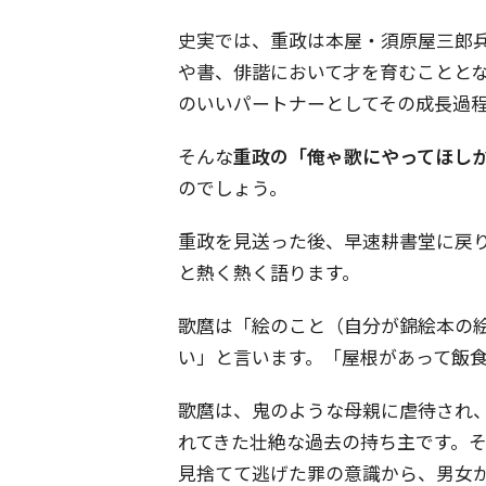
史実では、重政は本屋・須原屋三郎
や書、俳諧において才を育むことと
のいいパートナーとしてその成長過
そんな
重政の「俺ゃ歌にやってほし
のでしょう。
重政を見送った後、早速耕書堂に戻
と熱く熱く語ります。
歌麿は「絵のこと（自分が錦絵本の
い」と言います。「屋根があって飯
歌麿は、鬼のような母親に虐待され
れてきた壮絶な過去の持ち主です。
見捨てて逃げた罪の意識から、男女