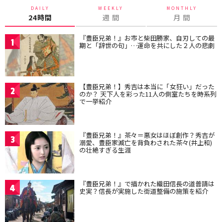
DAILY
WEEKLY
MONTHLY
24時間
週 間
月 間
『豊臣兄弟！』お市と柴田勝家、自刃しての最
1
期と「辞世の句」…運命を共にした２人の悲劇
【豊臣兄弟！】秀吉は本当に「女狂い」だった
2
のか？ 天下人を彩った11人の側室たちを時系列
で一挙紹介
『豊臣兄弟！』茶々＝悪女はほぼ創作？秀吉が
3
溺愛、豊臣家滅亡を背負わされた茶々(井上和)
の壮絶すぎる生涯
『豊臣兄弟！』で描かれた織田信長の道普請は
4
史実？信長が実施した街道整備の施策を紹介