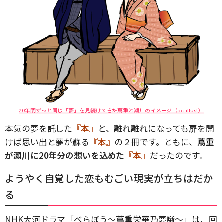
20年間ずっと同じ「夢」を見続けてきた蔦重と瀬川のイメージ（ac-illust）
本気の夢を託した
『本』
と、離れ離れになっても扉を開
けば思い出と夢が蘇る
『本』
の２冊です。ともに、
蔦重
が瀬川に20年分の想いを込めた
『本』
だったのです。
ようやく自覚した恋もむごい現実が立ちはだか
る
NHK大河ドラマ「べらぼう〜蔦重栄華乃夢噺〜」は、回