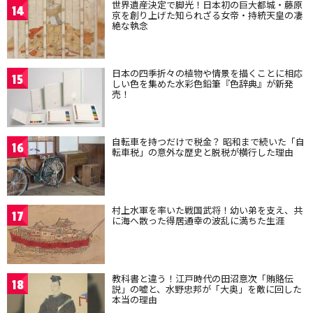
世界遺産決定で脚光！日本初の巨大都城・藤原
14
京を創り上げた知られざる女帝・持統天皇の凄
絶な執念
日本の四季折々の植物や情景を描くことに相応
15
しい色を集めた水彩色鉛筆『色辞典』が新発
売！
自転車を持つだけで税金？ 昭和まで続いた「自
16
転車税」の意外な歴史と脱税が横行した理由
村上水軍を率いた戦国武将！幼い弟を支え、共
17
に海へ散った得居通幸の波乱に満ちた生涯
教科書と違う！江戸時代の田沼意次「賄賂伝
18
説」の嘘と、水野忠邦が「大奥」を敵に回した
本当の理由