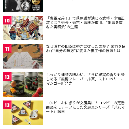
『豊臣兄弟！』で萩原護が演じる武将・小堀正
10
次とは？秀長・秀吉・家康が重用、“出家を重
ねた実務派”の生涯
なぜ浅井の旧臣は秀吉に従ったのか？ 武力を使
11
わず“自分の味方”に変えた裏工作の技法とは
しっかり抹茶の味わい、さらに果実の香りも楽
12
しめる「無糖フレーバー抹茶」ストロベリー、
マンゴー新発売
コンビニおにぎりが文房具に！コンビニの定番
13
商品をモチーフにした文房具シリーズ『ジムマ
ート』誕生