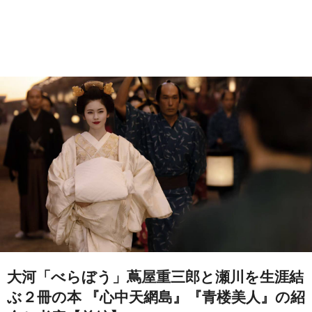
大河「べらぼう」蔦屋重三郎と瀬川を生涯結
ぶ２冊の本 『心中天網島』『青楼美人』の紹