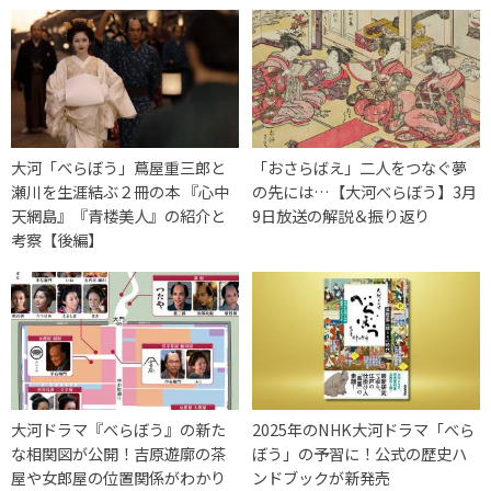
大河「べらぼう」蔦屋重三郎と
「おさらばえ」二人をつなぐ夢
瀬川を生涯結ぶ２冊の本 『心中
の先には…【大河べらぼう】3月
天網島』『青楼美人』の紹介と
9日放送の解説＆振り返り
考察【後編】
大河ドラマ『べらぼう』の新た
2025年のNHK大河ドラマ「べら
な相関図が公開！吉原遊廓の茶
ぼう」の予習に！公式の歴史ハ
屋や女郎屋の位置関係がわかり
ンドブックが新発売