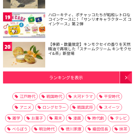
ハローキティ、ポチャッコたちが昭和レトロな
19
コインケースに！「サンリオキャラクターズ コ
インケース」第２弾
【季節・数量限定】キンモクセイの香りを天然
20
精油で再現した「スチームクリーム キンモクセ
イ&茶」新登場
ランキングを表示
江戸時代
戦国時代
大河ドラマ
平安時代
アニメ
ロングセラー
戦国武将
スイーツ
雑学
お菓子
幕末
漫画
時代劇
テレビ
べらぼう
明治時代
徳川家康
織田信長
抹茶