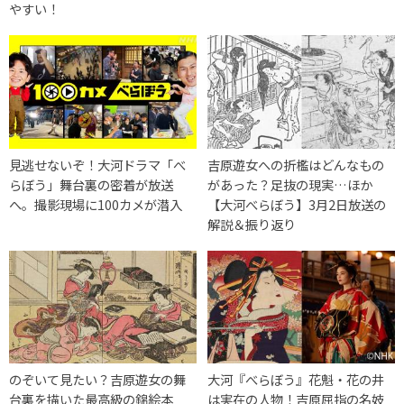
やすい！
見逃せないぞ！大河ドラマ「べ
吉原遊女への折檻はどんなもの
らぼう」舞台裏の密着が放送
があった？足抜の現実…ほか
へ。撮影現場に100カメが潜入
【大河べらぼう】3月2日放送の
解説＆振り返り
のぞいて見たい？吉原遊女の舞
大河『べらぼう』花魁・花の井
台裏を描いた最高級の錦絵本
は実在の人物！吉原屈指の名妓