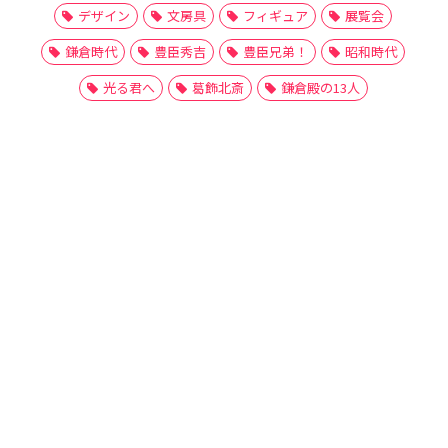
デザイン
文房具
フィギュア
展覧会
鎌倉時代
豊臣秀吉
豊臣兄弟！
昭和時代
光る君へ
葛飾北斎
鎌倉殿の13人