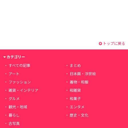
トップに戻る
カテゴリー
すべての記事
まとめ
アート
日本画・浮世絵
ファッション
着物・和服
雑貨・インテリア
和雑貨
グルメ
和菓子
観光・地域
エンタメ
暮らし
歴史・文化
古写真