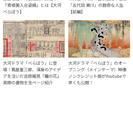
『青楼美人合姿鏡』とは【大河
「五代目 瀬川」の数奇な人生
べらぼう】
【前編】
大河ドラマ「べらぼう」に登
大河ドラマ「べらぼう」のオー
場！蔦屋重三郎、渾身のアイデ
プニング（メインテーマ）映像
アを注いだ吉原細見『籬の花』
ノンクレジット版がYoutubeで
実際の書物を全ページ紹介
早くも公開！