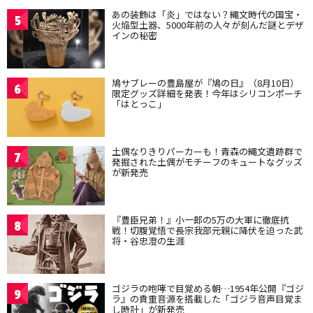
あの装飾は「炎」ではない？縄文時代の国宝・
5
火焔型土器、5000年前の人々が刻んだ謎とデザ
インの秘密
鳩サブレーの豊島屋が『鳩の日』（8月10日）
6
限定グッズ詳細を発表！今年はシリコンポーチ
「はとっこ」
土偶なりきりパーカーも！青森の縄文遺跡群で
7
発掘された土偶がモチーフのキュートなグッズ
が新発売
『豊臣兄弟！』小一郎の5万の大軍に徹底抗
8
戦！切腹覚悟で長宗我部元親に降伏を迫った武
将・谷忠澄の生涯
ゴジラの咆哮で目覚める朝…1954年公開『ゴジ
9
ラ』の貴重音源を搭載した「ゴジラ音声目覚ま
し時計」が新発売