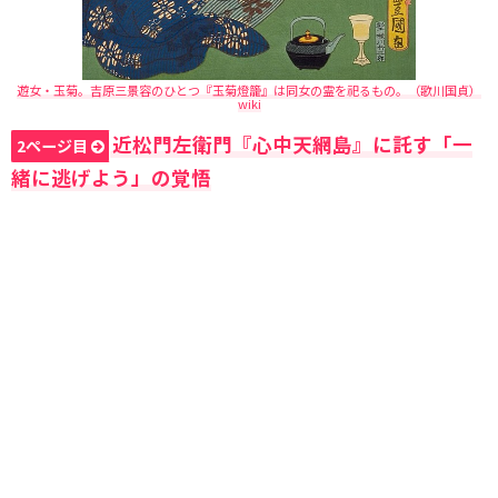
遊女・玉菊。吉原三景容のひとつ『玉菊燈籠』は同女の霊を祀るもの。（歌川国貞）
wiki
近松門左衛門『心中天網島』に託す「一
2ページ目
緒に逃げよう」の覚悟