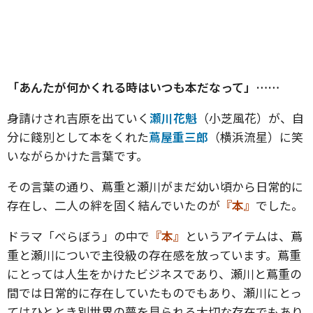
「あんたが何かくれる時はいつも本だなって」……
身請けされ吉原を出ていく
瀬川花魁
（小芝風花）が、自
分に餞別として本をくれた
蔦屋重三郎
（横浜流星）に笑
いながらかけた言葉です。
その言葉の通り、蔦重と瀬川がまだ幼い頃から日常的に
存在し、二人の絆を固く結んでいたのが
『本』
でした。
ドラマ「べらぼう」の中で
『本』
というアイテムは、蔦
重と瀬川についで主役級の存在感を放っています。蔦重
にとっては人生をかけたビジネスであり、瀬川と蔦重の
間では日常的に存在していたものでもあり、瀬川にとっ
てはひととき別世界の夢を見られる大切な存在でもあり