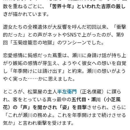
数を重ねるごとに、
「苦界十年」といわれた吉原の厳し
さ
が描かれています。
遊女たちの全裸遺体が大反響を呼んだ初回以来、「衝撃
的だった」との声がネットやSNSで上がったのが、第9
回「玉菊燈籠恋の地獄」のワンシーンでした。
恋愛感情に鈍感だった蔦重は、瀬川に身請け話が持ち上
がり嫉妬の感情が芽生え、ようやく彼女への想いを自覚
し「年季開けには請け出す」と約束。瀬川の想いがよう
やく実った……かに思えました。
ところが、松葉屋の主人
半左衛門
（正名僕蔵）に謀ら
れ、客をとっている真っ最中の
五代目・瀬川（小芝風
花）の「声」を聞かされ「姿」を目撃
させられ、さらに
「これが瀬川の務めよ。これを年季開けまで続けさせる
気か」と言われ衝撃を受けます。