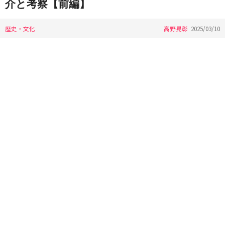
介と考察【前編】
歴史・文化
高野晃彰
2025/03/10