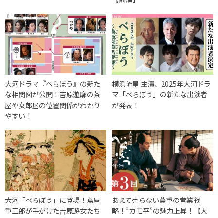
大河ドラマ『べらぼう』の新た
横浜流星 主演、2025年大河ドラ
な相関図が公開！吉原遊廓の茶
マ「べらぼう」の新たな出演者
屋や女郎屋の位置関係がわかり
が発表！
やすい！
大河「べらぼう」に登場！蔦屋
あえて売らない蔦重の営業戦
重三郎が手がけた吉原遊女たち
略！”カモ平”の魅力上昇！【大