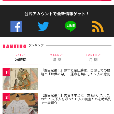
公式アカウントで最新情報ゲット！
ランキング
RANKING
DAILY
WEEKLY
MONTHLY
24時間
週 間
月 間
『豊臣兄弟！』お市と柴田勝家、自刃しての最
1
期と「辞世の句」…運命を共にした２人の悲劇
【豊臣兄弟！】秀吉は本当に「女狂い」だった
2
のか？ 天下人を彩った11人の側室たちを時系列
で一挙紹介