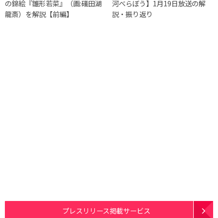
の錦絵『雛形若菜』（画:礒田湖
河べらぼう】1月19日放送の解
龍斎）を解説【前編】
説・振り返り
プレスリリース掲載サービス