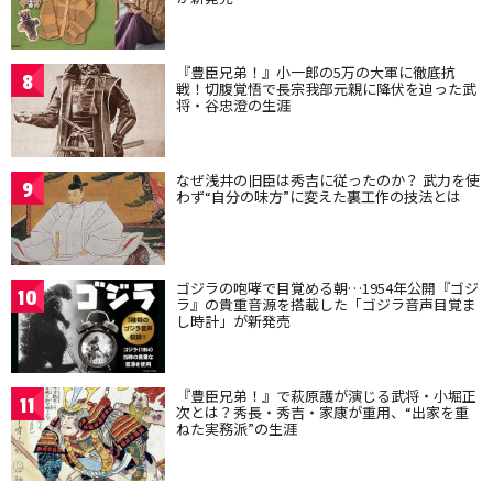
『豊臣兄弟！』小一郎の5万の大軍に徹底抗
8
戦！切腹覚悟で長宗我部元親に降伏を迫った武
将・谷忠澄の生涯
なぜ浅井の旧臣は秀吉に従ったのか？ 武力を使
9
わず“自分の味方”に変えた裏工作の技法とは
ゴジラの咆哮で目覚める朝…1954年公開『ゴジ
10
ラ』の貴重音源を搭載した「ゴジラ音声目覚ま
し時計」が新発売
『豊臣兄弟！』で萩原護が演じる武将・小堀正
11
次とは？秀長・秀吉・家康が重用、“出家を重
ねた実務派”の生涯