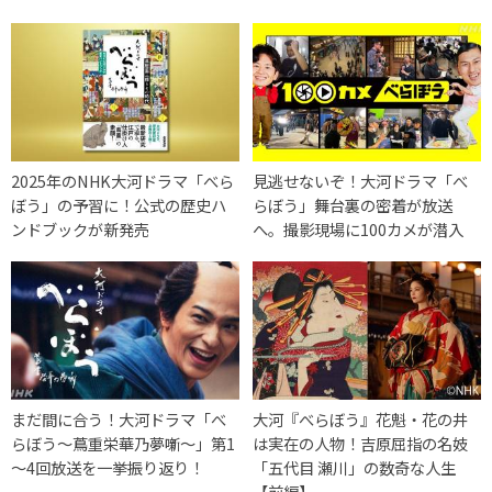
2025年のNHK大河ドラマ「べら
見逃せないぞ！大河ドラマ「べ
ぼう」の予習に！公式の歴史ハ
らぼう」舞台裏の密着が放送
ンドブックが新発売
へ。撮影現場に100カメが潜入
まだ間に合う！大河ドラマ「べ
大河『べらぼう』花魁・花の井
らぼう～蔦重栄華乃夢噺～」第1
は実在の人物！吉原屈指の名妓
～4回放送を一挙振り返り！
「五代目 瀬川」の数奇な人生
【前編】