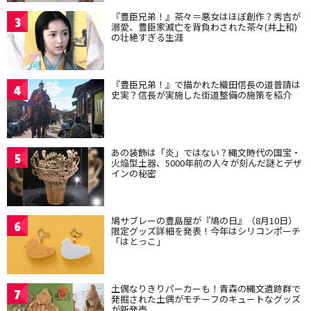
『豊臣兄弟！』茶々＝悪女はほぼ創作？秀吉が
3
溺愛、豊臣家滅亡を背負わされた茶々(井上和)
の壮絶すぎる生涯
『豊臣兄弟！』で描かれた織田信長の道普請は
4
史実？信長が実施した街道整備の施策を紹介
あの装飾は「炎」ではない？縄文時代の国宝・
5
火焔型土器、5000年前の人々が刻んだ謎とデザ
インの秘密
鳩サブレーの豊島屋が『鳩の日』（8月10日）
6
限定グッズ詳細を発表！今年はシリコンポーチ
「はとっこ」
土偶なりきりパーカーも！青森の縄文遺跡群で
7
発掘された土偶がモチーフのキュートなグッズ
が新発売