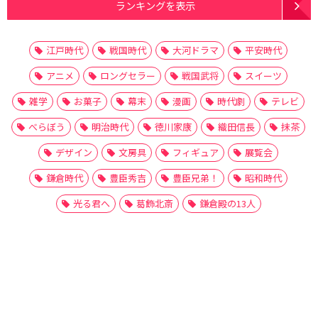
ランキングを表示
江戸時代
戦国時代
大河ドラマ
平安時代
アニメ
ロングセラー
戦国武将
スイーツ
雑学
お菓子
幕末
漫画
時代劇
テレビ
べらぼう
明治時代
徳川家康
織田信長
抹茶
デザイン
文房具
フィギュア
展覧会
鎌倉時代
豊臣秀吉
豊臣兄弟！
昭和時代
光る君へ
葛飾北斎
鎌倉殿の13人