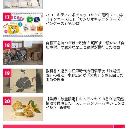
ハローキティ、ポチャッコたちが昭和レトロな
17
コインケースに！「サンリオキャラクターズ コ
インケース」第２弾
自転車を持つだけで税金？ 昭和まで続いた「自
18
転車税」の意外な歴史と脱税が横行した理由
教科書と違う！江戸時代の田沼意次「賄賂伝
19
説」の嘘と、水野忠邦が「大奥」を敵に回した
本当の理由
【季節・数量限定】キンモクセイの香りを天然
20
精油で再現した「スチームクリーム キンモクセ
イ&茶」新登場