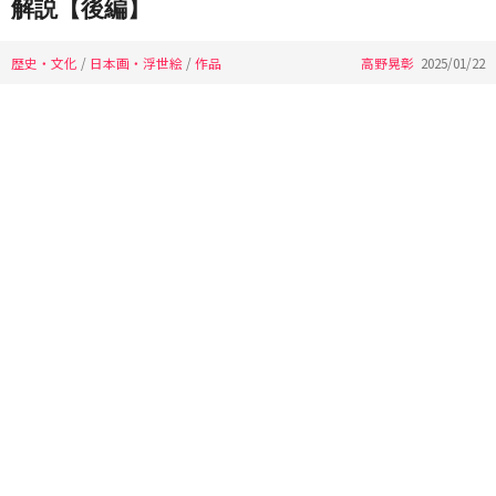
解説【後編】
歴史・文化
/
日本画・浮世絵
/
作品
高野晃彰
2025/01/22