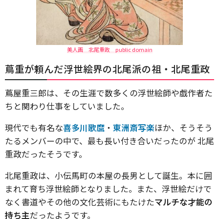
美人画 北尾重政 public domain
蔦重が頼んだ浮世絵界の北尾派の祖・北尾重政
蔦屋重三郎は、その生涯で数多くの浮世絵師や戯作者た
ちと関わり仕事をしていました。
現代でも有名な
喜多川歌麿
・
東洲斎写楽
ほか、そうそう
たるメンバーの中で、最も長い付き合いだったのが 北尾
重政だったそうです。
北尾重政は、小伝馬町の本屋の長男として誕生。本に囲
まれて育ち浮世絵師となりました。また、浮世絵だけで
なく書道やその他の文化芸術にもたけた
マルチな才能の
持ち主
だったようです。