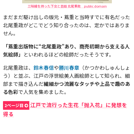
三味線を持った下女と芸妓 北尾重政 public domain
まだまだ駆け出しの版元・蔦重と当時すでに有名だった
北尾重政がどこでどう知り合ったのは、定かではありま
せん。
「蔦重出版物に“北尾重政”あり、商売初期から支える人
気絵師」
といわれるほどの絵師だったそうです。
北尾重政は、
鈴木春信
や
勝川春章
（かつかわしゅんしょ
う）と並ぶ、江戸の浮世絵美人画絵師として知られ、細
部まで描き込んだ
繊細かつ流麗なタッチや上品で趣のあ
る色彩
で人気を集めました。
江戸で流行った生花「抛入花」に発想を
2ページ目
得る