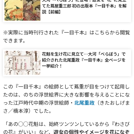
てた蔦屋重三郎 初の出版本『一目千本』を解
説【前編】
※実際に当時刊行された『一目千本』はこちらから閲覧
できます。
花魁を生け花に見立て…大河「べらぼう」で
紹介された北尾重政『一目千本』全ページを
一挙紹介！
この『一目千本』の絵師として蔦重が目をつけて起用し
たのは、のちの浮世絵界に大きな影響を与えることにな
った江戸時代中期の浮世絵師・
北尾重政
（きたおしげま
さ／橋本淳）でした。
「あの◯◯花魁は、始終ツンツンしているから『わさび
の花』がいい」など、
遊女の個性やイメージを花になぞ