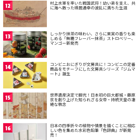
村上水軍を率いた戦国武将！幼い弟を支え、共
12
に海へ散った得居通幸の波乱に満ちた生涯
しっかり抹茶の味わい、さらに果実の香りも楽
13
しめる「無糖フレーバー抹茶」ストロベリー、
マンゴー新発売
コンビニおにぎりが文房具に！コンビニの定番
14
商品をモチーフにした文房具シリーズ『ジムマ
ート』誕生
世界遺産決定で脚光！日本初の巨大都城・藤原
15
京を創り上げた知られざる女帝・持統天皇の凄
絶な執念
日本の四季折々の植物や情景を描くことに相応
16
しい色を集めた水彩色鉛筆『色辞典』が新発
売！