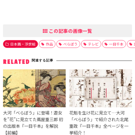
この記事の画像一覧
日本画・浮世絵
作品
べらぼう
テレビ
一目千本
関連する記事
RELATED
大河「べらぼう」に登場！遊女
花魁を生け花に見立て…大河
を”花”に見立てた蔦屋重三郎 初
「べらぼう」で紹介された北尾
の出版本『一目千本』を解説
重政『一目千本』全ページを一
【前編】
挙紹介！