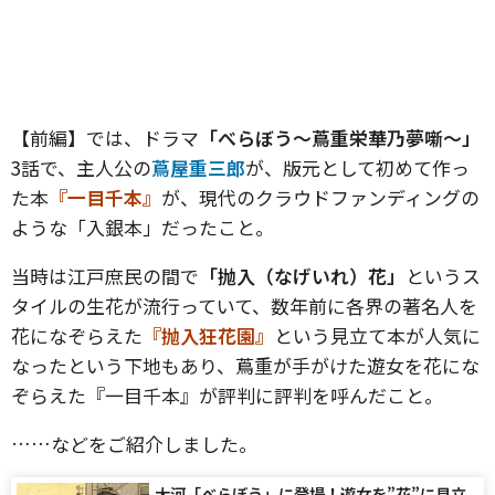
【前編】では、ドラマ
「べらぼう〜蔦重栄華乃夢噺〜」
3話で、主人公の
蔦屋重三郎
が、版元として初めて作っ
た本
『一目千本』
が、現代のクラウドファンディングの
ような「入銀本」だったこと。
当時は江戸庶民の間で
「抛入（なげいれ）花」
というス
タイルの生花が流行っていて、数年前に各界の著名人を
花になぞらえた
『抛入狂花園』
という見立て本が人気に
なったという下地もあり、蔦重が手がけた遊女を花にな
ぞらえた『一目千本』が評判に評判を呼んだこと。
……などをご紹介しました。
大河「べらぼう」に登場！遊女を”花”に見立