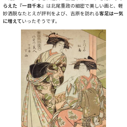
らえた『一目千本』
は北尾重政の細密で美しい画と、軽
妙洒脱なたとえが評判をよび、吉原を訪れる
客足は一気
に増えて
いったそうです。