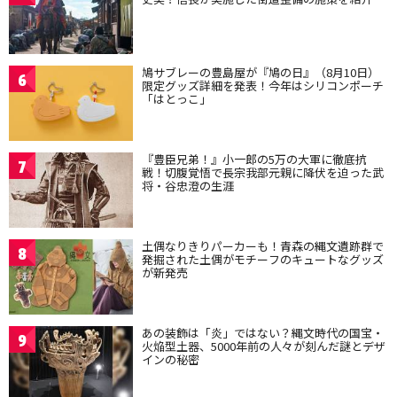
鳩サブレーの豊島屋が『鳩の日』（8月10日）
6
限定グッズ詳細を発表！今年はシリコンポーチ
「はとっこ」
『豊臣兄弟！』小一郎の5万の大軍に徹底抗
7
戦！切腹覚悟で長宗我部元親に降伏を迫った武
将・谷忠澄の生涯
土偶なりきりパーカーも！青森の縄文遺跡群で
8
発掘された土偶がモチーフのキュートなグッズ
が新発売
あの装飾は「炎」ではない？縄文時代の国宝・
9
火焔型土器、5000年前の人々が刻んだ謎とデザ
インの秘密