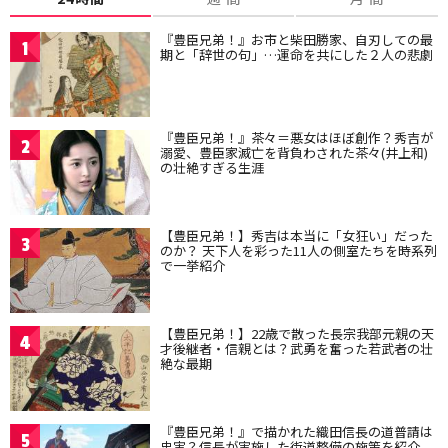
『豊臣兄弟！』お市と柴田勝家、自刃しての最
1
期と「辞世の句」…運命を共にした２人の悲劇
『豊臣兄弟！』茶々＝悪女はほぼ創作？秀吉が
2
溺愛、豊臣家滅亡を背負わされた茶々(井上和)
の壮絶すぎる生涯
【豊臣兄弟！】秀吉は本当に「女狂い」だった
3
のか？ 天下人を彩った11人の側室たちを時系列
で一挙紹介
【豊臣兄弟！】22歳で散った長宗我部元親の天
4
才後継者・信親とは？武勇を奮った若武者の壮
絶な最期
『豊臣兄弟！』で描かれた織田信長の道普請は
5
史実？信長が実施した街道整備の施策を紹介