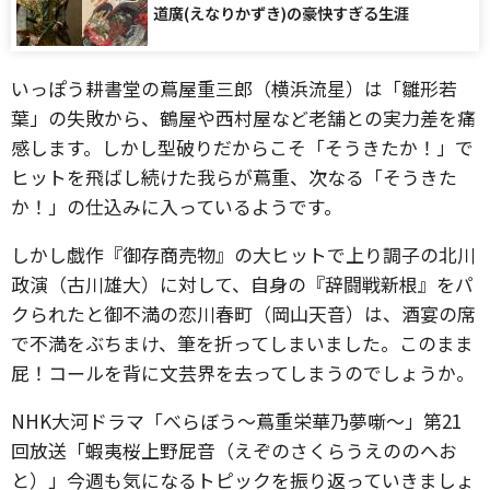
道廣(えなりかずき)の豪快すぎる生涯
いっぽう耕書堂の蔦屋重三郎（横浜流星）は「雛形若
葉」の失敗から、鶴屋や西村屋など老舗との実力差を痛
感します。しかし型破りだからこそ「そうきたか！」で
ヒットを飛ばし続けた我らが蔦重、次なる「そうきた
か！」の仕込みに入っているようです。
しかし戯作『御存商売物』の大ヒットで上り調子の北川
政演（古川雄大）に対して、自身の『辞闘戦新根』をパ
クられたと御不満の恋川春町（岡山天音）は、酒宴の席
で不満をぶちまけ、筆を折ってしまいました。このまま
屁！コールを背に文芸界を去ってしまうのでしょうか。
NHK大河ドラマ「べらぼう～蔦重栄華乃夢噺～」第21
回放送「蝦夷桜上野屁音（えぞのさくらうえののへお
と）」今週も気になるトピックを振り返っていきましょ