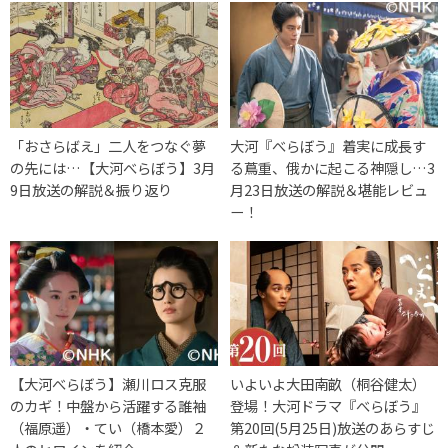
「おさらばえ」二人をつなぐ夢
大河『べらぼう』着実に成長す
の先には…【大河べらぼう】3月
る蔦重、俄かに起こる神隠し…3
9日放送の解説＆振り返り
月23日放送の解説＆堪能レビュ
ー！
【大河べらぼう】瀬川ロス克服
いよいよ大田南畝（桐谷健太）
のカギ！中盤から活躍する誰袖
登場！大河ドラマ『べらぼう』
（福原遥）・てい（橋本愛）２
第20回(5月25日)放送のあらすじ