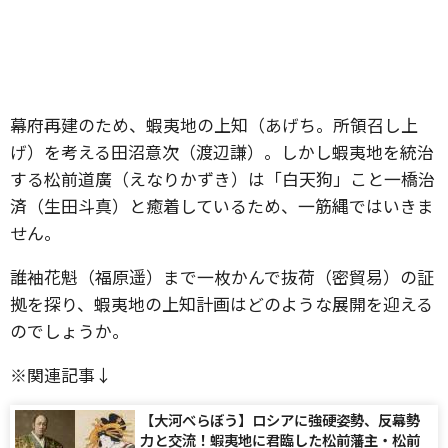
幕府再建のため、蝦夷地の上知（あげち。所領召し上
げ）を考える田沼意次（渡辺謙）。しかし蝦夷地を統治
する松前道廣（えなりかずき）は「白天狗」こと一橋治
済（生田斗真）と癒着しているため、一筋縄ではいきま
せん。
誰袖花魁（福原遥）まで一枚かんで抜荷（密貿易）の証
拠を探り、蝦夷地の上知計画はどのような展開を迎える
のでしょうか。
※関連記事↓
【大河べらぼう】ロシアに強硬姿勢、反幕勢
力と交流！蝦夷地に君臨した松前藩主・松前