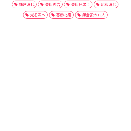
鎌倉時代
豊臣秀吉
豊臣兄弟！
昭和時代
光る君へ
葛飾北斎
鎌倉殿の13人