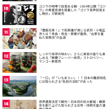
ゴジラの咆哮で目覚める朝…1954年公開『ゴジ
10
ラ』の貴重音源を搭載した「ゴジラ音声目覚ま
し時計」が新発売
『豊臣兄弟！』で萩原護が演じる武将・小堀正
11
次とは？秀長・秀吉・家康が重用、“出家を重
ねた実務派”の生涯
しっかり抹茶の味わい、さらに果実の香りも楽
12
しめる「無糖フレーバー抹茶」ストロベリー、
マンゴー新発売
「一口」が「いもあらい」！？ 日本の難読地名
13
には知られざる“名前の法則”があった
世界遺産決定で脚光！日本初の巨大都城・藤原
14
京を創り上げた知られざる女帝・持統天皇の凄
絶な執念