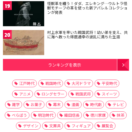
怪獣革を纏う！ダダ、エレキング…ウルトラ怪
19
獣モチーフの革を使った新アパレルコレクショ
ンが発表
村上水軍を率いた戦国武将！幼い弟を支え、共
20
に海へ散った得居通幸の波乱に満ちた生涯
ランキングを表示
江戸時代
戦国時代
大河ドラマ
平安時代
アニメ
ロングセラー
戦国武将
スイーツ
雑学
お菓子
幕末
漫画
時代劇
テレビ
べらぼう
明治時代
織田信長
徳川家康
抹茶
デザイン
文房具
フィギュア
展覧会