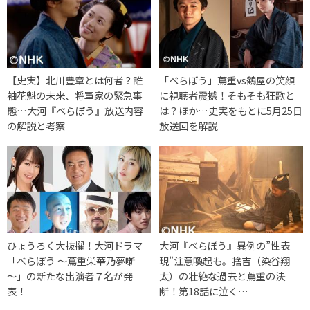
【史実】北川豊章とは何者？誰
「べらぼう」蔦重vs鶴屋の笑顔
袖花魁の未来、将軍家の緊急事
に視聴者震撼！そもそも狂歌と
態…大河『べらぼう』放送内容
は？ほか…史実をもとに5月25日
の解説と考察
放送回を解説
ひょうろく大抜擢！大河ドラマ
大河『べらぼう』異例の”性表
「べらぼう ～蔦重栄華乃夢噺
現”注意喚起も。捨吉（染谷翔
～」の新たな出演者７名が発
太）の壮絶な過去と蔦重の決
表！
断！第18話に泣く…