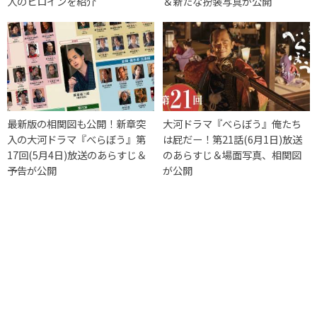
人のヒロインを紹介
＆新たな扮装写真が公開
最新版の相関図も公開！新章突
大河ドラマ『べらぼう』俺たち
入の大河ドラマ『べらぼう』第
は屁だー！第21話(6月1日)放送
17回(5月4日)放送のあらすじ＆
のあらすじ＆場面写真、相関図
予告が公開
が公開