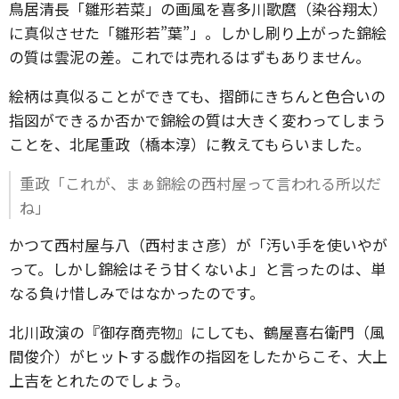
鳥居清長「雛形若菜」の画風を喜多川歌麿（染谷翔太）
に真似させた「雛形若”葉”」。しかし刷り上がった錦絵
の質は雲泥の差。これでは売れるはずもありません。
絵柄は真似ることができても、摺師にきちんと色合いの
指図ができるか否かで錦絵の質は大きく変わってしまう
ことを、北尾重政（橋本淳）に教えてもらいました。
重政「これが、まぁ錦絵の西村屋って言われる所以だ
ね」
かつて西村屋与八（西村まさ彦）が「汚い手を使いやが
って。しかし錦絵はそう甘くないよ」と言ったのは、単
なる負け惜しみではなかったのです。
北川政演の『御存商売物』にしても、鶴屋喜右衛門（風
間俊介）がヒットする戯作の指図をしたからこそ、大上
上吉をとれたのでしょう。