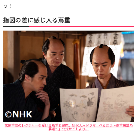
う！
指図の差に感じ入る蔦重
北尾重政のレクチャーを受ける蔦重＆歌麿。NHK大河ドラマ「べらぼう～蔦重栄華乃
夢噺～」公式サイトより。