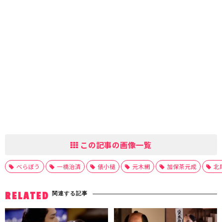
この記事の画像一覧
べらぼう
一橋治済
俵小槌
元木網
加保茶元成
北
関連する記事
RELATED