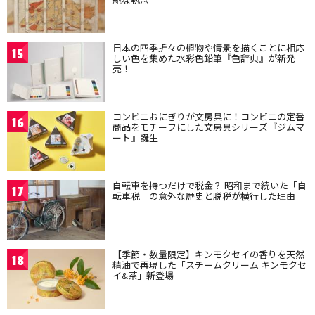
日本の四季折々の植物や情景を描くことに相応
15
しい色を集めた水彩色鉛筆『色辞典』が新発
売！
コンビニおにぎりが文房具に！コンビニの定番
16
商品をモチーフにした文房具シリーズ『ジムマ
ート』誕生
自転車を持つだけで税金？ 昭和まで続いた「自
17
転車税」の意外な歴史と脱税が横行した理由
【季節・数量限定】キンモクセイの香りを天然
18
精油で再現した「スチームクリーム キンモクセ
イ&茶」新登場