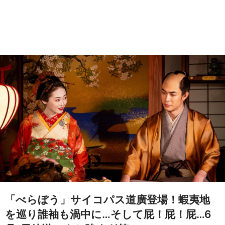
「べらぼう」サイコパス道廣登場！蝦夷地
を巡り誰袖も渦中に…そして屁！屁！屁…6