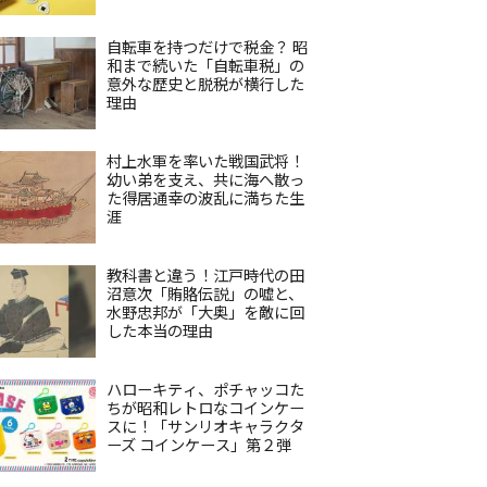
自転車を持つだけで税金？ 昭
和まで続いた「自転車税」の
意外な歴史と脱税が横行した
理由
村上水軍を率いた戦国武将！
幼い弟を支え、共に海へ散っ
た得居通幸の波乱に満ちた生
涯
教科書と違う！江戸時代の田
沼意次「賄賂伝説」の嘘と、
水野忠邦が「大奥」を敵に回
した本当の理由
ハローキティ、ポチャッコた
ちが昭和レトロなコインケー
スに！「サンリオキャラクタ
ーズ コインケース」第２弾