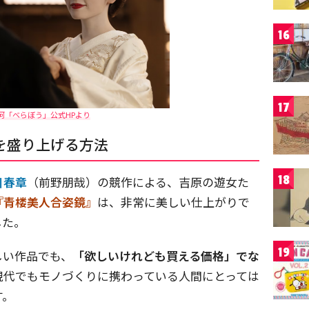
16
17
大河「べらぼう」公式HPより
を盛り上げる方法
18
川春章
（前野朋哉）の競作による、吉原の遊女た
『青楼美人合姿鏡』
は、非常に美しい仕上がりで
した。
19
しい作品でも、
「欲しいけれども買える価格」でな
現代でもモノづくりに携わっている人間にとっては
す。