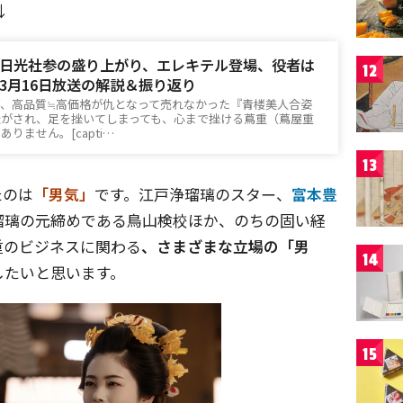
↓
日光社参の盛り上がり、エレキテル登場、役者は
12
3月16日放送の解説＆振り返り
、高品質≒高価格が仇となって売れなかった『青楼美人合姿
転がされ、足を挫いてしまっても、心まで挫ける蔦重（蔦屋重
りません。[capti…
13
たのは
「男気」
です。江戸浄瑠璃のスター、
富本豊
瑠璃の元締めである鳥山検校ほか、のちの固い経
重のビジネスに関わる
、さまざまな立場の「男
14
したいと思います。
15