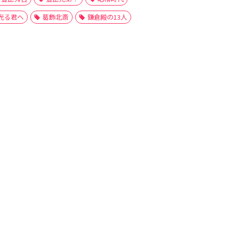
光る君へ
葛飾北斎
鎌倉殿の13人