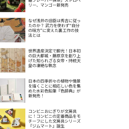
リー、マンゴー新発売
なぜ浅井の旧臣は秀吉に従っ
たのか？ 武力を使わず“自分
の味方”に変えた裏工作の技
法とは
世界遺産決定で脚光！日本初
の巨大都城・藤原京を創り上
げた知られざる女帝・持統天
皇の凄絶な執念
日本の四季折々の植物や情景
を描くことに相応しい色を集
めた水彩色鉛筆『色辞典』が
新発売！
コンビニおにぎりが文房具
に！コンビニの定番商品をモ
チーフにした文房具シリーズ
『ジムマート』誕生