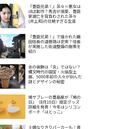
『豊臣兄弟！』茶々＝悪女は
ほぼ創作？秀吉が溺愛、豊臣
家滅亡を背負わされた茶々
(井上和)の壮絶すぎる生涯
『豊臣兄弟！』で描かれた織
田信長の道普請は史実？信長
が実施した街道整備の施策を
紹介
あの装飾は「炎」ではない？
縄文時代の国宝・火焔型土
器、5000年前の人々が刻んだ
謎とデザインの秘密
鳩サブレーの豊島屋が『鳩の
日』（8月10日）限定グッズ
詳細を発表！今年はシリコン
ポーチ「はとっこ」
土偶なりきりパーカーも！青