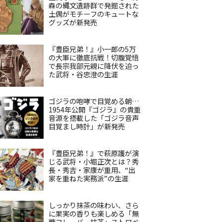
森の縄文遺跡群で発掘された
土偶がモチーフのキュートな
グッズが新発売
『豊臣兄弟！』小一郎の5万
の大軍に徹底抗戦！切腹覚悟
で長宗我部元親に降伏を迫っ
た武将・谷忠澄の生涯
ゴジラの咆哮で目覚める朝…
1954年公開『ゴジラ』の貴重
音源を搭載した「ゴジラ音声
目覚まし時計」が新発売
『豊臣兄弟！』で萩原護が演
じる武将・小堀正次とは？秀
長・秀吉・家康が重用、“出
家を重ねた実務派”の生涯
しっかり抹茶の味わい、さら
に果実の香りも楽しめる「無
糖フレーバー抹茶」ストロベ