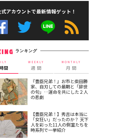
公式アカウントで最新情報ゲット！
ランキング
KING
ILY
WEEKLY
MONTHLY
4時間
週 間
月 間
『豊臣兄弟！』お市と柴田勝
家、自刃しての最期と「辞世
の句」…運命を共にした２人
の悲劇
【豊臣兄弟！】秀吉は本当に
「女狂い」だったのか？ 天下
人を彩った11人の側室たちを
時系列で一挙紹介