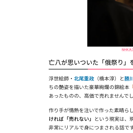
NHK
亡八が思いついた「俄祭り」
浮世絵師・
北尾重政
（橋本淳）と
勝
ちの艶姿を描いた豪華絢爛の錦絵本
あったものの、高価で売れませんで
作り手が情熱を注いで作った素晴ら
ければ「売れない」
という現実は、
非常にリアルで身につまされる話で