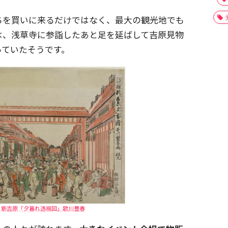
ちを買いに来るだけではなく、最大の観光地でも
は、浅草寺に参詣したあと足を延ばして吉原見物
っていたそうです。
る新吉原「夕暮れ透視図」歌川豊春