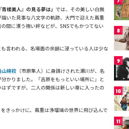
7
『青楼美人』の見る夢は」
では、その美しい白無
が描いた見事な八文字の軌跡、大門で迎えた蔦重
の間に漂う強い絆などが、SNSでもかつてない
8
とも言われる、名場面の余韻に浸っている人は少な
9
鳥山検校
（市原隼人）に身請けされた瀬川が、名
が分かりました。「吉原をもっといい場所に」と
いはずですが、二人の関係は新しい章に入ったの
10
」
をきっかけに、蔦重は浄瑠璃の世界に飛び込んで
11