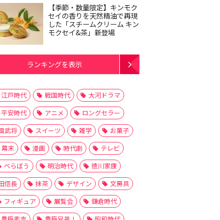
【季節・数量限定】キンモク
セイの香りを天然精油で再現
した「スチームクリーム キン
モクセイ&茶」新登場
ランキングを表示
江戸時代
戦国時代
大河ドラマ
平安時代
アニメ
ロングセラー
国武将
スイーツ
雑学
お菓子
幕末
漫画
時代劇
テレビ
べらぼう
明治時代
徳川家康
田信長
抹茶
デザイン
文房具
フィギュア
展覧会
鎌倉時代
豊臣秀吉
豊臣兄弟！
昭和時代