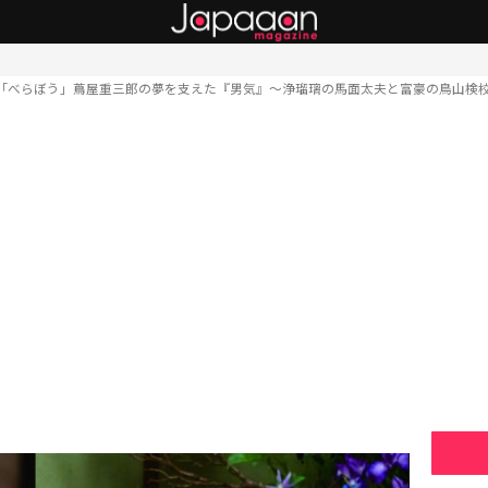
「べらぼう」蔦屋重三郎の夢を支えた『男気』〜浄瑠璃の馬面太夫と富豪の鳥山検