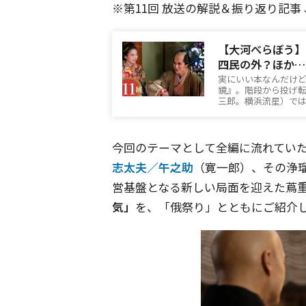
※第11回 放送の解説＆振り返り記事
【大河べらぼう】
四民の外？ほか…
実にいい本なんだけど
鏡』。階段から投げ
三郎。横浜流星）ではあ
今回のテーマとして全編に流れてい
志太夫／午之助
（寛一郎）、その浄
営基盤となる新しい局面を迎えた蔦
気」
を、「俄祭り」とともにご紹介