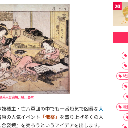
20
戦
楼美人合姿鏡」勝川春章
織
の妓楼主・亡八軍団の中でも一番短気で凶暴な
大
吉原の人気イベント
「俄祭」
を盛り上げ多くの人
人合姿鏡』を売ろうというアイデアを出します。