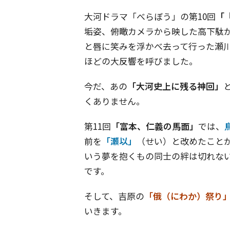
大河ドラマ「べらぼう」の第10回
「
垢姿、俯瞰カメラから映した高下駄
と唇に笑みを浮かべ去って行った瀬川
ほどの大反響を呼びました。
今だ、あの
「大河史上に残る神回」
くありません。
第11回
「富本、仁義の馬面」
では、
前を
「瀬以」
（せい）と改めたこと
いう夢を抱くもの同士の絆は切れな
です。
そして、吉原の
「俄（にわか）祭り
いきます。