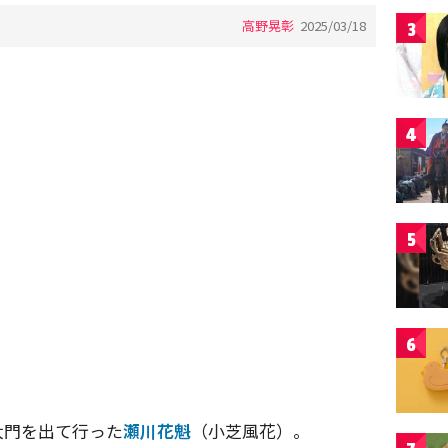
高野晃彰
2025/03/18
3
4
5
6
大門を出て行った
瀬川花魁
（小芝風花）。