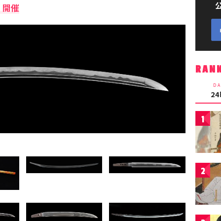
』開催
RAN
DA
2
1
2