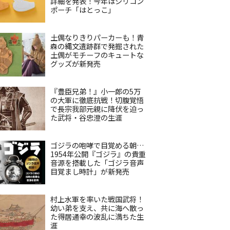
詳細を発表！今年はシリコン
ポーチ「はとっこ」
土偶なりきりパーカーも！青
森の縄文遺跡群で発掘された
土偶がモチーフのキュートな
グッズが新発売
『豊臣兄弟！』小一郎の5万
の大軍に徹底抗戦！切腹覚悟
で長宗我部元親に降伏を迫っ
た武将・谷忠澄の生涯
ゴジラの咆哮で目覚める朝…
1954年公開『ゴジラ』の貴重
音源を搭載した「ゴジラ音声
目覚まし時計」が新発売
村上水軍を率いた戦国武将！
幼い弟を支え、共に海へ散っ
た得居通幸の波乱に満ちた生
涯