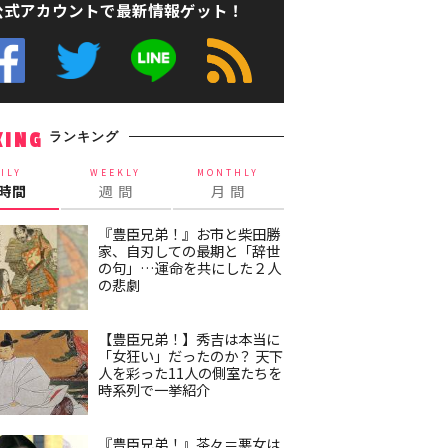
公式アカウントで最新情報ゲット！
ランキング
KING
ILY
WEEKLY
MONTHLY
4時間
週 間
月 間
『豊臣兄弟！』お市と柴田勝
家、自刃しての最期と「辞世
の句」…運命を共にした２人
の悲劇
【豊臣兄弟！】秀吉は本当に
「女狂い」だったのか？ 天下
人を彩った11人の側室たちを
時系列で一挙紹介
『豊臣兄弟！』茶々＝悪女は