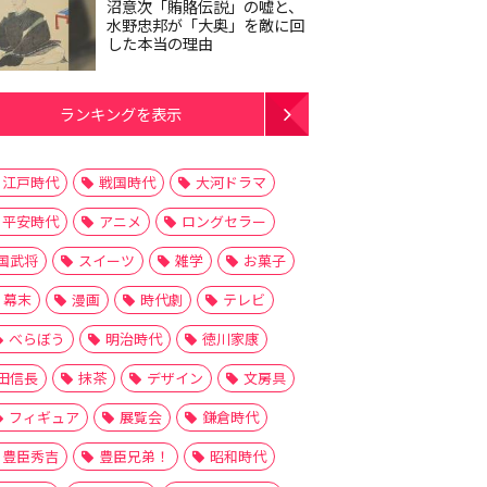
沼意次「賄賂伝説」の嘘と、
水野忠邦が「大奥」を敵に回
した本当の理由
ランキングを表示
江戸時代
戦国時代
大河ドラマ
平安時代
アニメ
ロングセラー
国武将
スイーツ
雑学
お菓子
幕末
漫画
時代劇
テレビ
べらぼう
明治時代
徳川家康
田信長
抹茶
デザイン
文房具
フィギュア
展覧会
鎌倉時代
豊臣秀吉
豊臣兄弟！
昭和時代