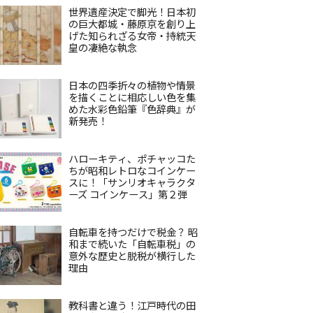
世界遺産決定で脚光！日本初
の巨大都城・藤原京を創り上
げた知られざる女帝・持統天
皇の凄絶な執念
日本の四季折々の植物や情景
を描くことに相応しい色を集
めた水彩色鉛筆『色辞典』が
新発売！
ハローキティ、ポチャッコた
ちが昭和レトロなコインケー
スに！「サンリオキャラクタ
ーズ コインケース」第２弾
自転車を持つだけで税金？ 昭
和まで続いた「自転車税」の
意外な歴史と脱税が横行した
理由
教科書と違う！江戸時代の田