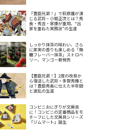
『豊臣兄弟！』で萩原護が演
じる武将・小堀正次とは？秀
長・秀吉・家康が重用、“出
家を重ねた実務派”の生涯
しっかり抹茶の味わい、さら
に果実の香りも楽しめる「無
糖フレーバー抹茶」ストロベ
リー、マンゴー新発売
【豊臣兄弟！】2度の改易か
ら復活した武将・多賀秀種と
は？豊臣秀長に仕えた半年間
と波乱の生涯
コンビニおにぎりが文房具
に！コンビニの定番商品をモ
チーフにした文房具シリーズ
『ジムマート』誕生