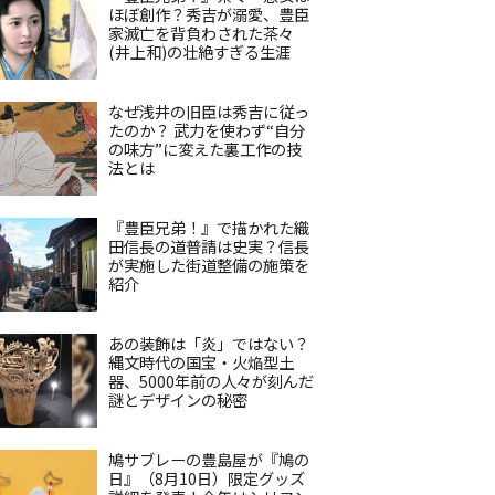
ほぼ創作？秀吉が溺愛、豊臣
家滅亡を背負わされた茶々
(井上和)の壮絶すぎる生涯
なぜ浅井の旧臣は秀吉に従っ
たのか？ 武力を使わず“自分
の味方”に変えた裏工作の技
法とは
『豊臣兄弟！』で描かれた織
田信長の道普請は史実？信長
が実施した街道整備の施策を
紹介
あの装飾は「炎」ではない？
縄文時代の国宝・火焔型土
器、5000年前の人々が刻んだ
謎とデザインの秘密
鳩サブレーの豊島屋が『鳩の
日』（8月10日）限定グッズ