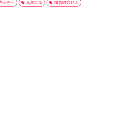
光る君へ
葛飾北斎
鎌倉殿の13人