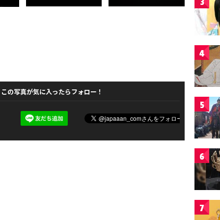
3
4
この写真が気に入ったらフォロー！
5
6
7