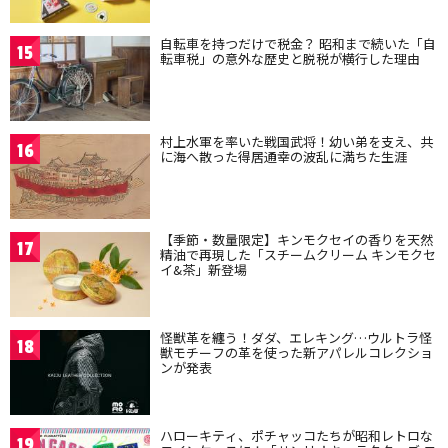
自転車を持つだけで税金？ 昭和まで続いた「自
15
転車税」の意外な歴史と脱税が横行した理由
村上水軍を率いた戦国武将！幼い弟を支え、共
16
に海へ散った得居通幸の波乱に満ちた生涯
【季節・数量限定】キンモクセイの香りを天然
17
精油で再現した「スチームクリーム キンモクセ
イ&茶」新登場
怪獣革を纏う！ダダ、エレキング…ウルトラ怪
18
獣モチーフの革を使った新アパレルコレクショ
ンが発表
ハローキティ、ポチャッコたちが昭和レトロな
19