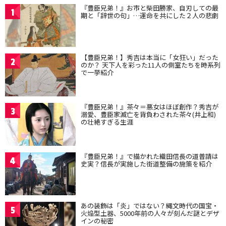
『豊臣兄弟！』お市と柴田勝家、自刃しての最
1
期と「辞世の句」…運命を共にした２人の悲劇
【豊臣兄弟！】秀吉は本当に「女狂い」だった
2
のか？ 天下人を彩った11人の側室たちを時系列
で一挙紹介
『豊臣兄弟！』茶々＝悪女はほぼ創作？秀吉が
3
溺愛、豊臣家滅亡を背負わされた茶々(井上和)
の壮絶すぎる生涯
『豊臣兄弟！』で描かれた織田信長の道普請は
4
史実？信長が実施した街道整備の施策を紹介
あの装飾は「炎」ではない？縄文時代の国宝・
5
火焔型土器、5000年前の人々が刻んだ謎とデザ
インの秘密