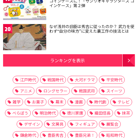
コインケースに！「サンリオキャラクターズ コ
インケース」第２弾
なぜ浅井の旧臣は秀吉に従ったのか？ 武力を使
20
わず“自分の味方”に変えた裏工作の技法とは
ランキングを表示
江戸時代
戦国時代
大河ドラマ
平安時代
アニメ
ロングセラー
戦国武将
スイーツ
雑学
お菓子
幕末
漫画
時代劇
テレビ
べらぼう
明治時代
徳川家康
織田信長
抹茶
デザイン
文房具
フィギュア
展覧会
鎌倉時代
豊臣秀吉
豊臣兄弟！
昭和時代