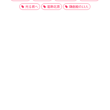
光る君へ
葛飾北斎
鎌倉殿の13人