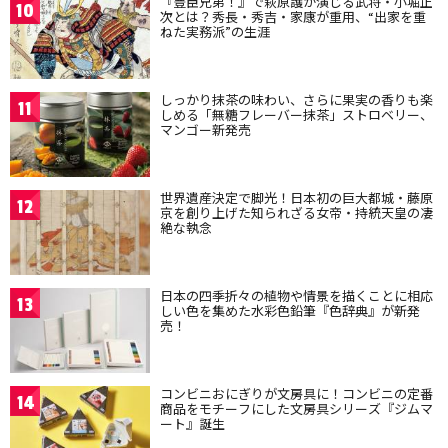
『豊臣兄弟！』で萩原護が演じる武将・小堀正
10
次とは？秀長・秀吉・家康が重用、“出家を重
ねた実務派”の生涯
しっかり抹茶の味わい、さらに果実の香りも楽
11
しめる「無糖フレーバー抹茶」ストロベリー、
マンゴー新発売
世界遺産決定で脚光！日本初の巨大都城・藤原
12
京を創り上げた知られざる女帝・持統天皇の凄
絶な執念
日本の四季折々の植物や情景を描くことに相応
13
しい色を集めた水彩色鉛筆『色辞典』が新発
売！
コンビニおにぎりが文房具に！コンビニの定番
14
商品をモチーフにした文房具シリーズ『ジムマ
ート』誕生