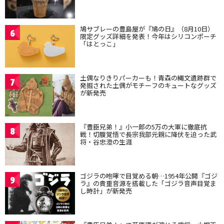
鳩サブレーの豊島屋が『鳩の日』（8月10日）
6
限定グッズ詳細を発表！今年はシリコンポーチ
「はとっこ」
土偶なりきりパーカーも！青森の縄文遺跡群で
7
発掘された土偶がモチーフのキュートなグッズ
が新発売
『豊臣兄弟！』小一郎の5万の大軍に徹底抗
8
戦！切腹覚悟で長宗我部元親に降伏を迫った武
将・谷忠澄の生涯
ゴジラの咆哮で目覚める朝…1954年公開『ゴジ
9
ラ』の貴重音源を搭載した「ゴジラ音声目覚ま
し時計」が新発売