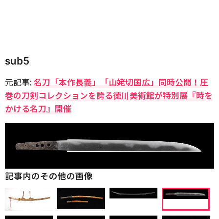
sub5
元記事:
名刀「本作長義」「山姥切国広」同時公開！圧
巻の刀剣コレクションを誇る徳川美術館が特別展『時を
かける名刀』開催
記事内のその他の画像