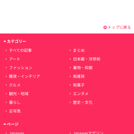
トップに戻る
カテゴリー
すべての記事
まとめ
アート
日本画・浮世絵
ファッション
着物・和服
雑貨・インテリア
和雑貨
グルメ
和菓子
観光・地域
エンタメ
暮らし
歴史・文化
古写真
ページ
Japaaan
Japaaanマガジン