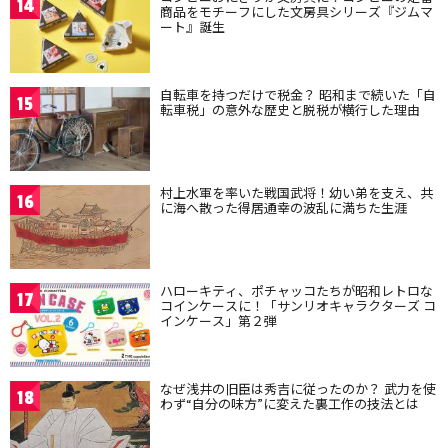
14
商品をモチーフにした文房具シリーズ『ジムマ
ート』誕生
自転車を持つだけで税金？ 昭和まで続いた「自
15
転車税」の意外な歴史と脱税が横行した理由
村上水軍を率いた戦国武将！幼い弟を支え、共
16
に海へ散った得居通幸の波乱に満ちた生涯
ハローキティ、ポチャッコたちが昭和レトロな
17
コインケースに！「サンリオキャラクターズ コ
インケース」第２弾
なぜ浅井の旧臣は秀吉に従ったのか？ 武力を使
18
わず“自分の味方”に変えた裏工作の技法とは