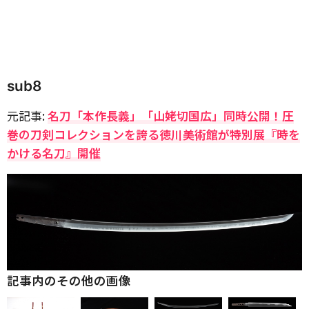
sub8
元記事:
名刀「本作長義」「山姥切国広」同時公開！圧
巻の刀剣コレクションを誇る徳川美術館が特別展『時を
かける名刀』開催
記事内のその他の画像