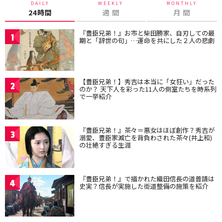
DAILY
WEEKLY
MONTHLY
24時間
週 間
月 間
『豊臣兄弟！』お市と柴田勝家、自刃しての最
1
期と「辞世の句」…運命を共にした２人の悲劇
【豊臣兄弟！】秀吉は本当に「女狂い」だった
2
のか？ 天下人を彩った11人の側室たちを時系列
で一挙紹介
『豊臣兄弟！』茶々＝悪女はほぼ創作？秀吉が
3
溺愛、豊臣家滅亡を背負わされた茶々(井上和)
の壮絶すぎる生涯
『豊臣兄弟！』で描かれた織田信長の道普請は
4
史実？信長が実施した街道整備の施策を紹介