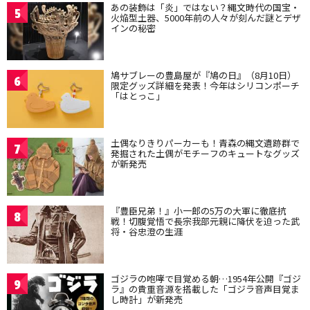
あの装飾は「炎」ではない？縄文時代の国宝・
5
火焔型土器、5000年前の人々が刻んだ謎とデザ
インの秘密
鳩サブレーの豊島屋が『鳩の日』（8月10日）
6
限定グッズ詳細を発表！今年はシリコンポーチ
「はとっこ」
土偶なりきりパーカーも！青森の縄文遺跡群で
7
発掘された土偶がモチーフのキュートなグッズ
が新発売
『豊臣兄弟！』小一郎の5万の大軍に徹底抗
8
戦！切腹覚悟で長宗我部元親に降伏を迫った武
将・谷忠澄の生涯
ゴジラの咆哮で目覚める朝…1954年公開『ゴジ
9
ラ』の貴重音源を搭載した「ゴジラ音声目覚ま
し時計」が新発売