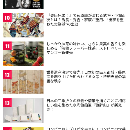
『豊臣兄弟！』で萩原護が演じる武将・小堀正
10
次とは？秀長・秀吉・家康が重用、“出家を重
ねた実務派”の生涯
しっかり抹茶の味わい、さらに果実の香りも楽
11
しめる「無糖フレーバー抹茶」ストロベリー、
マンゴー新発売
世界遺産決定で脚光！日本初の巨大都城・藤原
12
京を創り上げた知られざる女帝・持統天皇の凄
絶な執念
日本の四季折々の植物や情景を描くことに相応
13
しい色を集めた水彩色鉛筆『色辞典』が新発
売！
コンビニおにぎりが文房具に！コンビニの定番