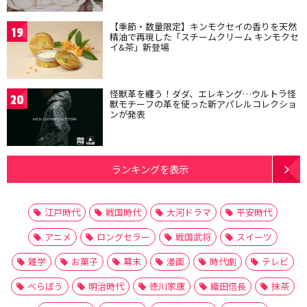
【季節・数量限定】キンモクセイの香りを天然
19
精油で再現した「スチームクリーム キンモクセ
イ&茶」新登場
怪獣革を纏う！ダダ、エレキング…ウルトラ怪
20
獣モチーフの革を使った新アパレルコレクショ
ンが発表
ランキングを表示
江戸時代
戦国時代
大河ドラマ
平安時代
アニメ
ロングセラー
戦国武将
スイーツ
雑学
お菓子
幕末
漫画
時代劇
テレビ
べらぼう
明治時代
徳川家康
織田信長
抹茶