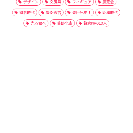
デザイン
文房具
フィギュア
展覧会
鎌倉時代
豊臣秀吉
豊臣兄弟！
昭和時代
光る君へ
葛飾北斎
鎌倉殿の13人