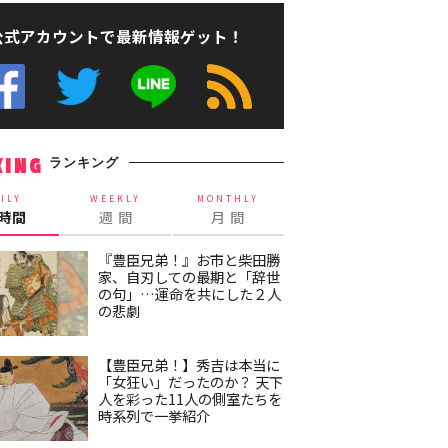
公式アカウントで最新情報ゲット！
ランキング
KING
ILY
WEEKLY
MONTHLY
4時間
週 間
月 間
『豊臣兄弟！』お市と柴田勝
家、自刃しての最期と「辞世
の句」…運命を共にした２人
の悲劇
【豊臣兄弟！】秀吉は本当に
「女狂い」だったのか？ 天下
人を彩った11人の側室たちを
時系列で一挙紹介