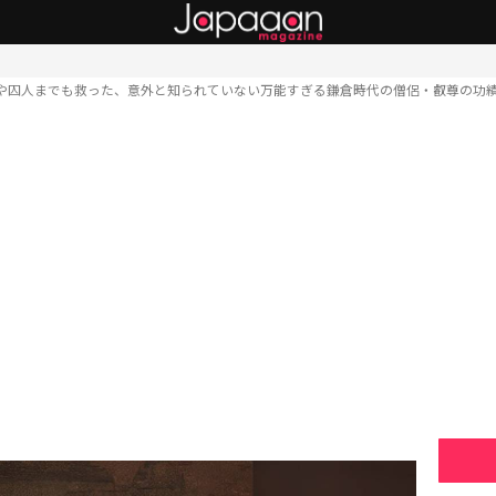
や囚人までも救った、意外と知られていない万能すぎる鎌倉時代の僧侶・叡尊の功