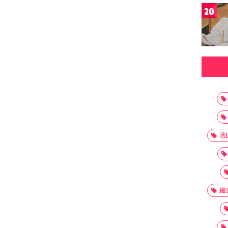
20
戦
織