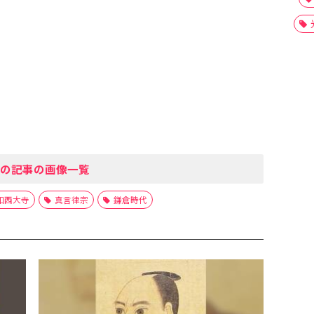
の記事の画像一覧
和西大寺
真言律宗
鎌倉時代