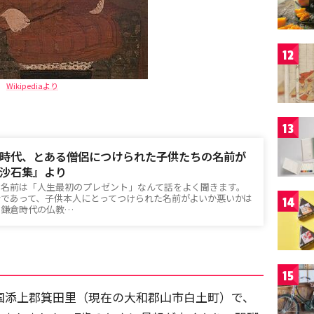
12
Wikipediaより
13
時代、とある僧侶につけられた子供たちの名前が
沙石集』より
る名前は「人生最初のプレゼント」なんて話をよく聞きます。
であって、子供本人にとってつけられた名前がよいか悪いかは
14
は鎌倉時代の仏教…
15
和国添上郡箕田里（現在の大和郡山市白土町）で、