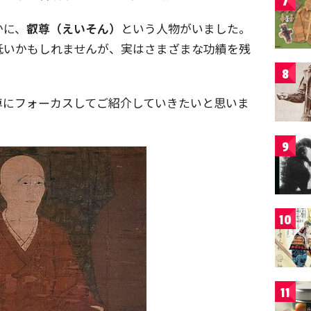
7
かに、
叡尊（えいそん）
という人物がいました。
低いかもしれませんが、実はさまざまな功績を残
8
尊にフォーカスしてご紹介していきたいと思いま
9
10
11