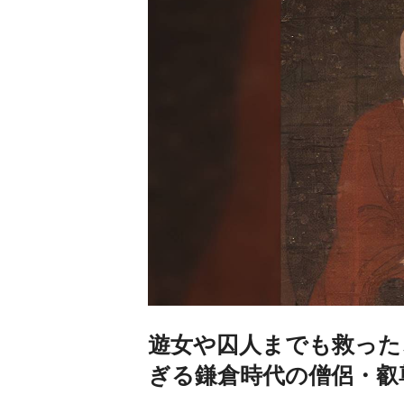
遊女や囚人までも救った
ぎる鎌倉時代の僧侶・叡