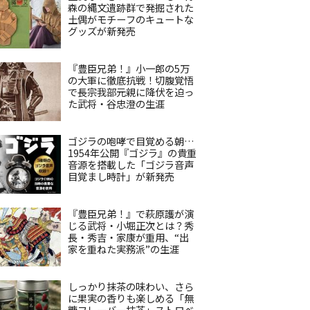
森の縄文遺跡群で発掘された
土偶がモチーフのキュートな
グッズが新発売
『豊臣兄弟！』小一郎の5万
の大軍に徹底抗戦！切腹覚悟
で長宗我部元親に降伏を迫っ
た武将・谷忠澄の生涯
ゴジラの咆哮で目覚める朝…
1954年公開『ゴジラ』の貴重
音源を搭載した「ゴジラ音声
目覚まし時計」が新発売
『豊臣兄弟！』で萩原護が演
じる武将・小堀正次とは？秀
長・秀吉・家康が重用、“出
家を重ねた実務派”の生涯
しっかり抹茶の味わい、さら
に果実の香りも楽しめる「無
糖フレーバー抹茶」ストロベ