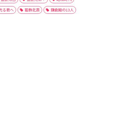
光る君へ
葛飾北斎
鎌倉殿の13人