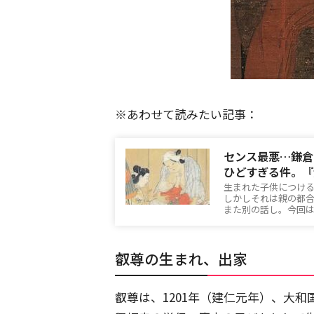
※あわせて読みたい記事：
センス最悪…鎌倉
ひどすぎる件。『
生まれた子供につけ
しかしそれは親の都合
また別の話し。今回
叡尊の生まれ、出家
叡尊は、1201年（建仁元年）、大