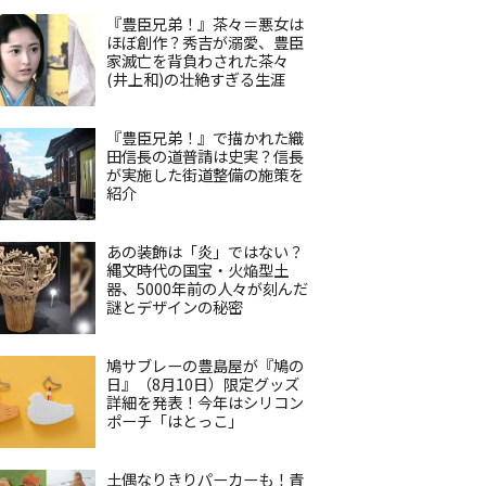
『豊臣兄弟！』茶々＝悪女は
ほぼ創作？秀吉が溺愛、豊臣
家滅亡を背負わされた茶々
(井上和)の壮絶すぎる生涯
『豊臣兄弟！』で描かれた織
田信長の道普請は史実？信長
が実施した街道整備の施策を
紹介
あの装飾は「炎」ではない？
縄文時代の国宝・火焔型土
器、5000年前の人々が刻んだ
謎とデザインの秘密
鳩サブレーの豊島屋が『鳩の
日』（8月10日）限定グッズ
詳細を発表！今年はシリコン
ポーチ「はとっこ」
土偶なりきりパーカーも！青