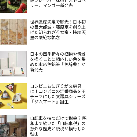
リー、マンゴー新発売
世界遺産決定で脚光！日本初
の巨大都城・藤原京を創り上
げた知られざる女帝・持統天
皇の凄絶な執念
日本の四季折々の植物や情景
を描くことに相応しい色を集
めた水彩色鉛筆『色辞典』が
新発売！
コンビニおにぎりが文房具
に！コンビニの定番商品をモ
チーフにした文房具シリーズ
『ジムマート』誕生
自転車を持つだけで税金？ 昭
和まで続いた「自転車税」の
意外な歴史と脱税が横行した
理由