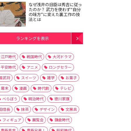
なぜ浅井の旧臣は秀吉に従っ
たのか？ 武力を使わず“自分
の味方”に変えた裏工作の技
法とは
ランキングを表示
江戸時代
戦国時代
大河ドラマ
平安時代
アニメ
ロングセラー
国武将
スイーツ
雑学
お菓子
幕末
漫画
時代劇
テレビ
べらぼう
明治時代
徳川家康
田信長
抹茶
デザイン
文房具
フィギュア
展覧会
鎌倉時代
豊臣秀吉
豊臣兄弟！
昭和時代