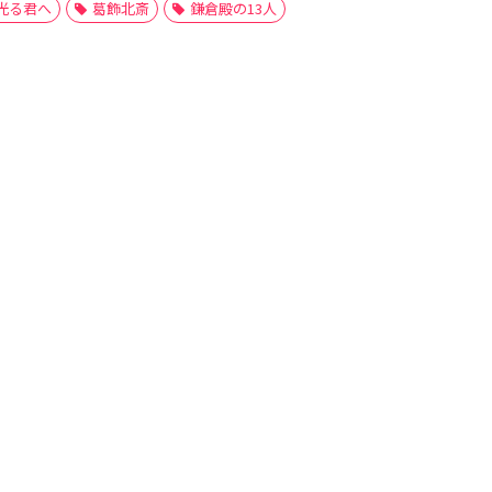
光る君へ
葛飾北斎
鎌倉殿の13人