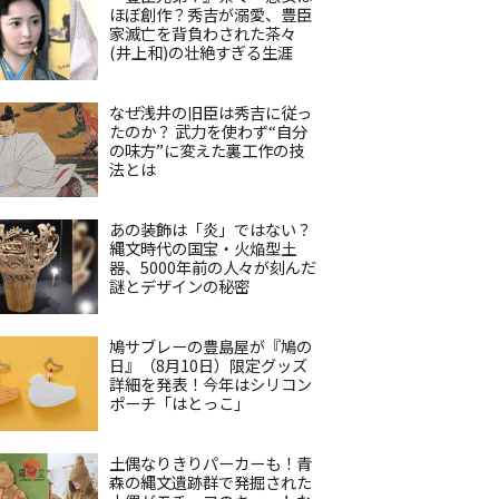
ほぼ創作？秀吉が溺愛、豊臣
家滅亡を背負わされた茶々
(井上和)の壮絶すぎる生涯
なぜ浅井の旧臣は秀吉に従っ
たのか？ 武力を使わず“自分
の味方”に変えた裏工作の技
法とは
あの装飾は「炎」ではない？
縄文時代の国宝・火焔型土
器、5000年前の人々が刻んだ
謎とデザインの秘密
鳩サブレーの豊島屋が『鳩の
日』（8月10日）限定グッズ
詳細を発表！今年はシリコン
ポーチ「はとっこ」
土偶なりきりパーカーも！青
森の縄文遺跡群で発掘された