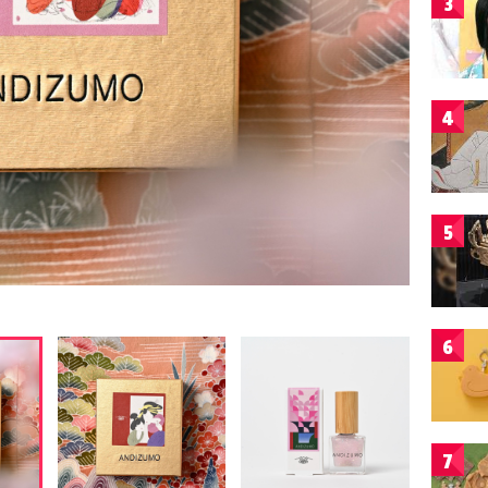
3
4
5
6
7