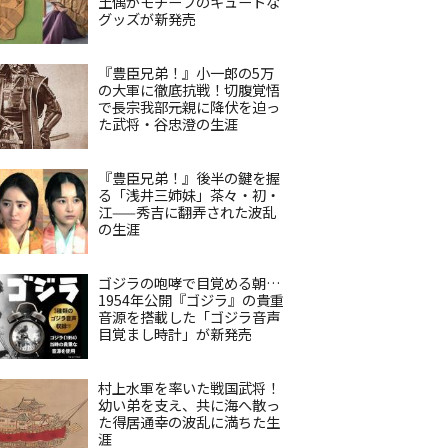
土偶がモチーフのキュートな
グッズが新発売
『豊臣兄弟！』小一郎の5万
の大軍に徹底抗戦！切腹覚悟
で長宗我部元親に降伏を迫っ
た武将・谷忠澄の生涯
『豊臣兄弟！』後半の鍵を握
る「浅井三姉妹」茶々・初・
江——秀吉に翻弄された波乱
の生涯
ゴジラの咆哮で目覚める朝…
1954年公開『ゴジラ』の貴重
音源を搭載した「ゴジラ音声
目覚まし時計」が新発売
村上水軍を率いた戦国武将！
幼い弟を支え、共に海へ散っ
た得居通幸の波乱に満ちた生
涯