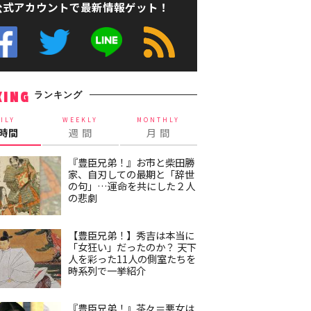
公式アカウントで最新情報ゲット！
ランキング
KING
ILY
WEEKLY
MONTHLY
4時間
週 間
月 間
『豊臣兄弟！』お市と柴田勝
家、自刃しての最期と「辞世
の句」…運命を共にした２人
の悲劇
【豊臣兄弟！】秀吉は本当に
「女狂い」だったのか？ 天下
人を彩った11人の側室たちを
時系列で一挙紹介
『豊臣兄弟！』茶々＝悪女は