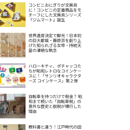
コンビニおにぎりが文房具
に！コンビニの定番商品をモ
チーフにした文房具シリーズ
『ジムマート』誕生
世界遺産決定で脚光！日本初
の巨大都城・藤原京を創り上
げた知られざる女帝・持統天
皇の凄絶な執念
ハローキティ、ポチャッコた
ちが昭和レトロなコインケー
スに！「サンリオキャラクタ
ーズ コインケース」第２弾
自転車を持つだけで税金？ 昭
和まで続いた「自転車税」の
意外な歴史と脱税が横行した
理由
教科書と違う！江戸時代の田