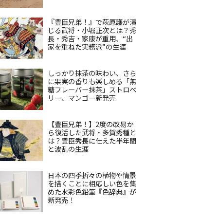
『豊臣兄弟！』で萩原護が演
じる武将・小堀正次とは？秀
長・秀吉・家康が重用、“出
家を重ねた実務派”の生涯
しっかり抹茶の味わい、さら
に果実の香りも楽しめる「無
糖フレーバー抹茶」ストロベ
リー、マンゴー新発売
【豊臣兄弟！】2度の改易か
ら復活した武将・多賀秀種と
は？豊臣秀長に仕えた半年間
と波乱の生涯
日本の四季折々の植物や情景
を描くことに相応しい色を集
めた水彩色鉛筆『色辞典』が
新発売！