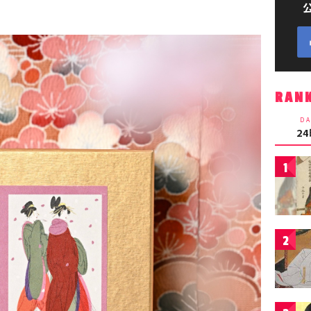
RAN
DA
2
1
2