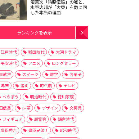
沼意次「賄賂伝説」の嘘と、
水野忠邦が「大奥」を敵に回
した本当の理由
ランキングを表示
江戸時代
戦国時代
大河ドラマ
平安時代
アニメ
ロングセラー
国武将
スイーツ
雑学
お菓子
幕末
漫画
時代劇
テレビ
べらぼう
明治時代
徳川家康
田信長
抹茶
デザイン
文房具
フィギュア
展覧会
鎌倉時代
豊臣秀吉
豊臣兄弟！
昭和時代